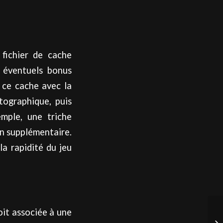
 fichier de cache
 éventuels bonus
 ce cache avec la
tographique, puis
emple, une triche
on supplémentaire.
la rapidité du jeu
oit associée à une
Li
Gi