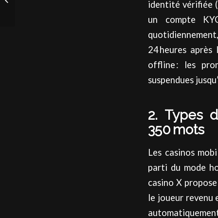
identité vérifiée
bonus de la...
un compte KYC 
quotidiennement,
24 heures après 
offline : les p
suspendues jusqu’à
2. Types 
350 mots
Les casinos mobi
parti du mode ho
casino X propose 
le joueur revenu e
automatiquement d