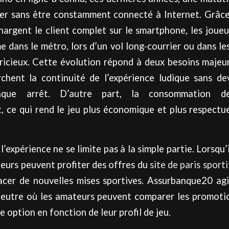
ouer sans être constamment connecté à Internet. Grâce
hargent le client complet sur le smartphone, les joue
e dans le métro, lors d’un vol long‑courrier ou dans le
ricieux. Cette évolution répond à deux besoins majeur
chent la continuité de l’expérience ludique sans de
que arrêt. D’autre part, la consommation d
 ce qui rend le jeu plus économique et plus respectu
’expérience ne se limite pas à la simple partie. Lorsqu’
ueurs peuvent profiter des offres du
site de paris sporti
lacer de nouvelles mises sportives. Assurbanque20 ag
neutre où les amateurs peuvent comparer les promotio
re option en fonction de leur profil de jeu.