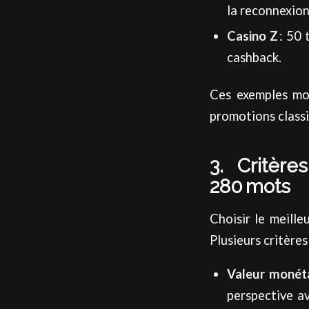
la reconnexion
Casino Z
: 50 
cashback.
Ces exemples mon
promotions classi
3. Critèr
280 mots
Choisir le meille
Plusieurs critère
Valeur monét
perspective a