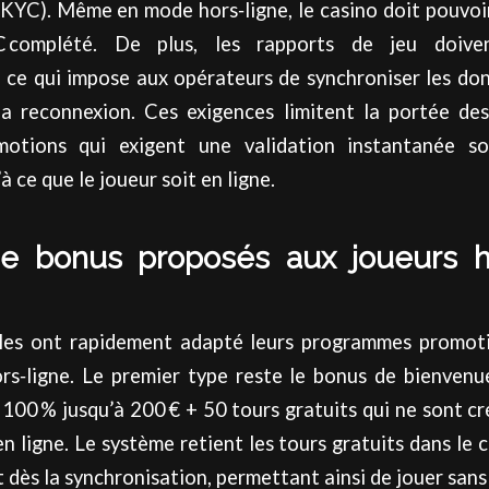
 (KYC). Même en mode hors‑ligne, le casino doit pouvoir 
complété. De plus, les rapports de jeu doive
 ce qui impose aux opérateurs de synchroniser les don
la reconnexion. Ces exigences limitent la portée d
romotions qui exigent une validation instantanée s
 ce que le joueur soit en ligne.
de bonus proposés aux joueurs ho
les ont rapidement adapté leurs programmes promoti
rs‑ligne. Le premier type reste le bonus de bienvenue
100 % jusqu’à 200 € + 50 tours gratuits qui ne sont cr
n ligne. Le système retient les tours gratuits dans le c
ès la synchronisation, permettant ainsi de jouer sans