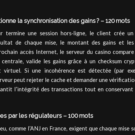
nne la synchronisation des gains ? – 120 mots
r termine une session hors‑ligne, le client crée un
sultat de chaque mise, le montant des gains et les
rochain accès Internet, le serveur du casino compare
centrale, valide les gains grâce à un checksum cryp
t virtuel. Si une incohérence est détectée (par ex
serveur peut rejeter le cache et demander une vérificati
ntit l’intégrité des transactions tout en conservant 
es par les régulateurs – 100 mots
jeu, comme l’ANJ en France, exigent que chaque mise s