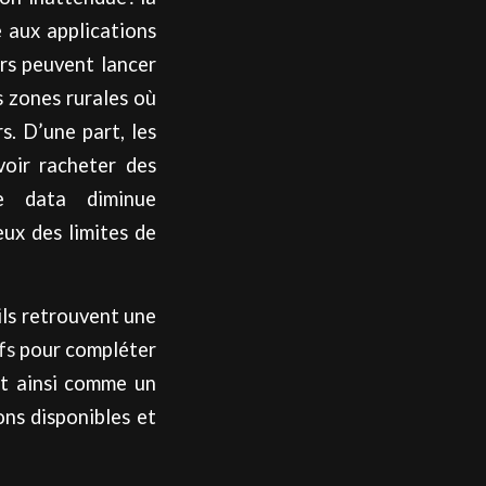
 aux applications
urs peuvent lancer
s zones rurales où
s. D’une part, les
voir racheter des
e data diminue
eux des limites de
ils retrouvent une
fs
pour compléter
it ainsi comme un
ns disponibles et