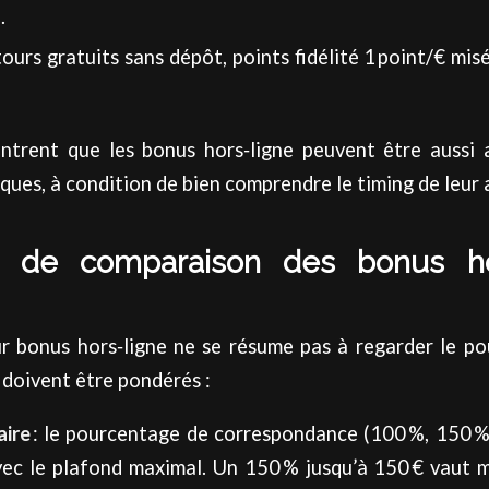
.
tours gratuits sans dépôt, points fidélité 1 point/€ mis
trent que les bonus hors‑ligne peuvent être aussi a
ques, à condition de bien comprendre le timing de leur 
es de comparaison des bonus ho
ur bonus hors‑ligne ne se résume pas à regarder le p
s doivent être pondérés :
aire
: le pourcentage de correspondance (100 %, 150 %)
vec le plafond maximal. Un 150 % jusqu’à 150 € vaut 