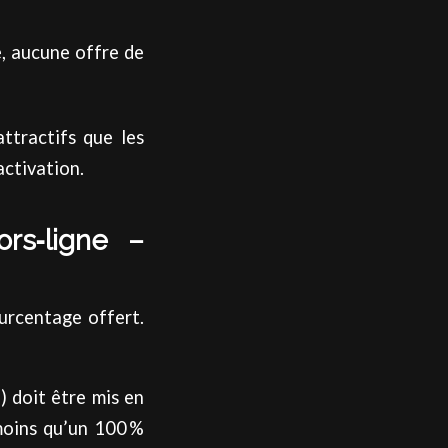
é, aucune offre de
ttractifs que les
activation.
rs‑ligne –
ourcentage offert.
 doit être mis en
moins qu’un 100 %