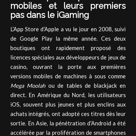
mobiles et leurs premiers
pas dans le iGaming
L’App Store d’Apple a vu le jour en 2008, suivi
de Google Play la même année. Ces deux
boutiques ont rapidement proposé des
licences spéciales aux développeurs de jeux de
casino, ouvrant la porte aux premières
versions mobiles de machines à sous comme
Mega Moolah
ou de tables de blackjack en
direct. En Amérique du Nord, les utilisateurs
iOS, souvent plus jeunes et plus enclins aux
achats intégrés, ont adopté ces titres dès leur
sortie. En Asie, la pénétration d’Android a été
accélérée par la prolifération de smartphones