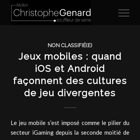
NON CLASSIFIÉ(E)
Jeux mobiles : quand
iOS et Android
façonnent des cultures
de jeu divergentes
Le jeu mobile s’est imposé comme le pilier du
secteur iGaming depuis la seconde moitié de