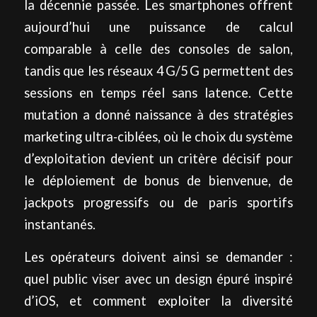
la décennie passée. Les smartphones offrent
aujourd’hui une puissance de calcul
comparable à celle des consoles de salon,
tandis que les réseaux 4 G/5 G permettent des
sessions en temps réel sans latence. Cette
mutation a donné naissance à des stratégies
marketing ultra‑ciblées, où le choix du système
d’exploitation devient un critère décisif pour
le déploiement de bonus de bienvenue, de
jackpots progressifs ou de paris sportifs
instantanés.
Les opérateurs doivent ainsi se demander :
quel public viser avec un design épuré inspiré
d’iOS, et comment exploiter la diversité