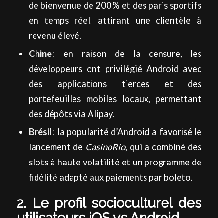
de bienvenue de 200 % et des paris sportifs
en temps réel, attirant une clientèle à
revenu élevé.
Chine
: en raison de la censure, les
développeurs ont privilégié Android avec
des applications tierces et des
portefeuilles mobiles locaux, permettant
des dépôts via Alipay.
Brésil
: la popularité d’Android a favorisé le
lancement de
CasinoRio
, qui a combiné des
slots à haute volatilité et un programme de
fidélité adapté aux paiements par boleto.
2. Le profil socioculturel des
utilisateurs iOS vs Android