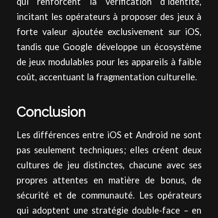
qui renforcent la vérification d’identité,
incitant les opérateurs à proposer des jeux à
forte valeur ajoutée exclusivement sur iOS,
tandis que Google développe un écosystème
de jeux modulables pour les appareils à faible
coût, accentuant la fragmentation culturelle.
Conclusion
Les différences entre iOS et Android ne sont
pas seulement techniques ; elles créent deux
cultures de jeu distinctes, chacune avec ses
propres attentes en matière de bonus, de
sécurité et de communauté. Les opérateurs
qui adoptent une stratégie double‑face – en