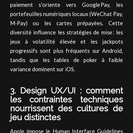
paiement s’oriente vers Google Pay, les
portefeuilles numériques locaux (WeChat Pay,
M‑Pay) ou les cartes prépayées. Cette
diversité influence les stratégies de mise : les
jeux à volatilité élevée et les jackpots
progressifs sont plus fréquents sur Android,
tandis que les tables de poker à faible
variance dominent sur iOS.
3. Design UX/UI : comment
les contraintes techniques
nourrissent des cultures de
jeu distinctes
Apple impose le Human Interface Guidelines