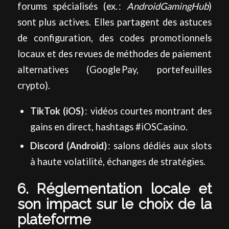
forums spécialisés (ex. :
AndroidGamingHub
)
sont plus actives. Elles partagent des astuces
de configuration, des codes promotionnels
locaux et des revues de méthodes de paiement
alternatives (Google Pay, portefeuilles
crypto).
TikTok (iOS)
: vidéos courtes montrant des
gains en direct, hashtags #iOSCasino.
Discord (Android)
: salons dédiés aux slots
à haute volatilité, échanges de stratégies.
6. Réglementation locale et
son impact sur le choix de la
plateforme