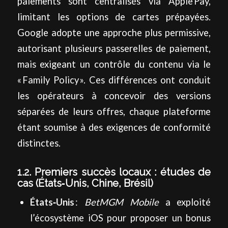
paiements sont centralisés via Apple Pay,
limitant les options de cartes prépayées.
Google adopte une approche plus permissive,
autorisant plusieurs passerelles de paiement,
mais exigeant un contrôle du contenu via le
« Family Policy ». Ces différences ont conduit
les opérateurs à concevoir des versions
séparées de leurs offres, chaque plateforme
étant soumise à des exigences de conformité
distinctes.
1.2. Premiers succès locaux : études de
cas (États‑Unis, Chine, Brésil)
États‑Unis
:
BetMGM Mobile
a exploité
l’écosystème iOS pour proposer un bonus