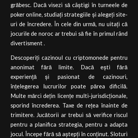
grăbesc. Dacă visezi să câștigi în turneele de
poker online, studiați strategiile și alegeți site-
uri de încredere. În cele din urmă, nu uitați că
jocurile de noroc ar trebui să fie în primul rând
divertisment .
Descoperiți cazinoul cu criptomonede pentru
anonimat fără limite. Dacă ești fără
experiență și pasionat de cazinouri,
înțelegerea lucrurilor poate părea dificilă.
Multe mărci dețin licențe multi-jurisdicționale,
sporind încrederea. Taxe de rețea înainte de
trimitere. Jucătorii ar trebui să verifice riscul
pentru a planifica strategia, pentru a adapta
jocul. Începe fără să aștepți în conținut. Sloturi