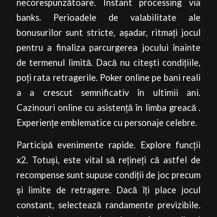
necorespunzătoare. Instant processing via
banks. Perioadele de valabilitate ale
bonusurilor sunt stricte, așadar, ritmați jocul
pentru a finaliza parcurgerea jocului înainte
de termenul limită. Dacă nu citești condițiile,
poți rata retragerile. Poker online pe bani reali
a a crescut semnificativ în ultimii ani.
Cazinouri online cu asistență în limba greacă .
Experiențe emblematice cu personaje celebre.
Participă evenimente rapide. Explore funcții
x2. Totuși, este vital să rețineți că astfel de
recompense sunt supuse condiții de joc precum
și limite de retragere. Dacă îți place jocul
constant, selectează randamente previzibile.