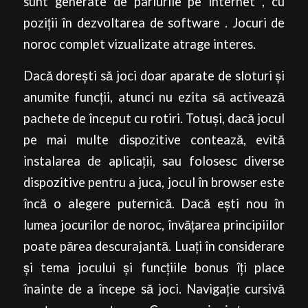
sunt generate de pariurile pe internet , cu
poziții în dezvoltarea de software . Jocuri de
noroc complet vizualizate atrage interes.
Dacă dorești să joci doar aparate de sloturi și
anumite funcții, atunci nu ezita să activează
pachete de început cu rotiri. Totuși, dacă jocul
pe mai multe dispozitive contează, evită
instalarea de aplicații, sau folosesc diverse
dispozitive pentru a juca, jocul în browser este
încă o alegere puternică. Dacă ești nou în
lumea jocurilor de noroc, învățarea principiilor
poate părea descurajantă. Luați în considerare
și tema jocului și funcțiile bonus îți place
înainte de a începe să joci. Navigație cursivă