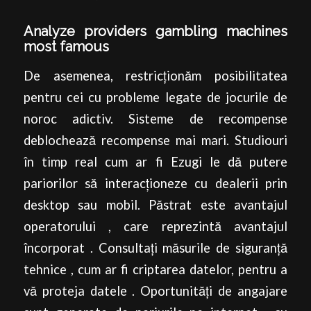
Analyze providers gambling machines
most famous
De asemenea, restricționăm posibilitatea
pentru cei cu probleme legate de jocurile de
noroc adictiv. Sisteme de recompense
deblochează recompense mai mari. Studiouri
în timp real cum ar fi Ezugi le dă putere
pariorilor să interacționeze cu dealerii prin
desktop sau mobil. Păstrat este avantajul
operatorului , care reprezintă avantajul
încorporat . Consultați măsurile de siguranță
tehnice , cum ar fi criptarea datelor, pentru a
vă proteja datele . Oportunități de angajare