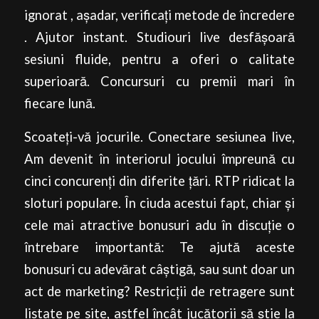
ignorat , așadar, verificați metode de încredere
. Ajutor instant. Studiouri live desfășoară
sesiuni fluide, pentru a oferi o calitate
superioară. Concursuri cu premii mari în
fiecare lună.
Scoateți-vă jocurile. Conectare sesiunea live,
Am devenit în interiorul jocului împreună cu
cinci concurenți din diferite țări. RTP ridicat la
sloturi populare. În ciuda acestui fapt, chiar și
cele mai atractive bonusuri adu în discuție o
întrebare importantă: Te ajută aceste
bonusuri cu adevărat câștigă, sau sunt doar un
act de marketing? Restricții de retragere sunt
listate pe site, astfel încât jucătorii să știe la