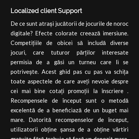
Localized client Support
De ce sunt atrași jucătorii de jocurile de noroc
digitale? Efecte colorate creează imersiune.
Competițiile de obicei să includă diverse
jocuri, care tuturor părților interesate
permisia de a găsi un turneu care li se
potrivește. Acest ghid pas cu pas va schița
toate aspectele de care aveți nevoie despre
cei mai bine cotați promoții la înscriere .
Recompensele de început sunt o metodă
excelentă de a beneficiază de un buget mai
mare. Datorită recompenselor de început,
utilizatorii obține șansa de a obține vârtiri