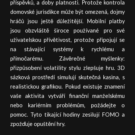
příspěvků, a doby platnosti. Protože kontrola
domovské jurisdikce může být omezená, dojmy
hráčů jsou ještě důležitější. Mobilní platby
jsou obzvláště široce používané pro své
uživatelskou přívětivost, protože připojují se
na stávající systémy k rychlému a
přímočarému. Závěrečné myšlenky:
přizpůsobení volatility stylu zlepšuje hru. 3D
sázková prostředí simulují skutečná kasina, s
realistickou grafikou. Pokud existuje znamení
vaše aktivita vytváří finanční manželskému
nebo kariérním problémům, požádejte o
pomoc. Tyto tikající hodiny zesilují FOMO a
zpožďuje opuštění hry.