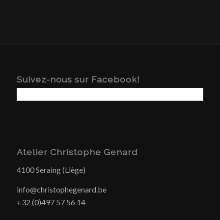
Suivez-nous sur Facebook!
Atelier Christophe Genard
4100 Seraing (Liège)
info@christophegenard.be
+32 (0)497 57 56 14