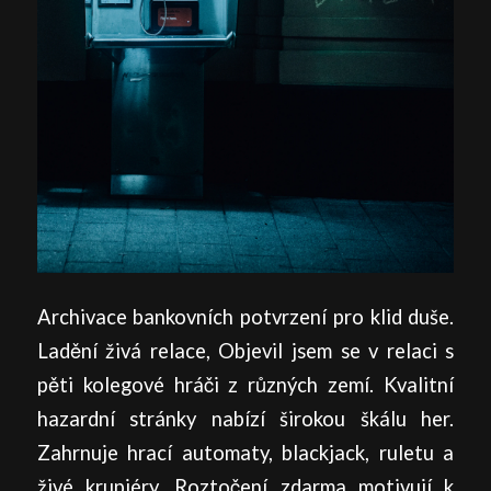
Archivace bankovních potvrzení pro klid duše.
Ladění živá relace, Objevil jsem se v relaci s
pěti kolegové hráči z různých zemí. Kvalitní
hazardní stránky nabízí širokou škálu her.
Zahrnuje hrací automaty, blackjack, ruletu a
živé krupiéry. Roztočení zdarma motivují k