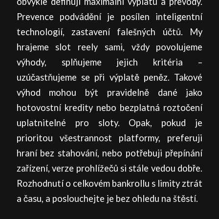
obvykle definují maximální výplatu a převody.
Prevence podvádění je posílen inteligentní
technologií, zastavení falešných účtů. My
hrajeme slot reely sami, vždy povolujeme
výhody, splňujeme jejich kritéria –
uzúčastňujeme se při výplatě peněz. Takové
výhod mohou být pravidelně dané jako
hotovostní kredity nebo bezplatná roztočení
uplatnitelné pro sloty. Opak, pokud je
prioritou všestrannost platformy, preferuji
hraní bez stahování, nebo potřebuji přepínání
zařízení, verze prohlížečů si stále vedou dobře.
Rozhodnutí o celkovém bankrollu s limity ztrát
a času, a poslouchejte je bez ohledu na štěstí.