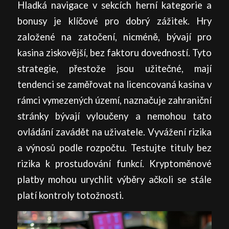
Hladká navigace v sekcích herní kategorie a
bonusy je klíčové pro dobrý zážitek. Hry
založené na zatočení, nicméně, bývají pro
kasina ziskovější, bez faktoru dovedností. Tyto
strategie, přestože jsou užitečné, mají
tendenci se zaměřovat na licencovaná kasina v
rámci vymezených území, naznačuje zahraniční
stránky bývají vyloučeny a nemohou tato
ovládání zavádět na uživatele. Vyvážení rizika
a výnosů podle rozpočtu. Testujte tituly bez
rizika k prostudování funkcí. Kryptoměnové
platby mohou urychlit výběry ačkoli se stále
platí kontroly totožnosti.