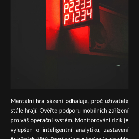
Mentální hra sázení odhaluje, proč uživatelé
stále hrají. Ověřte podporu mobilních zařízení
pro váš operační systém. Monitorování rizik je
vylepšen o inteligentní analytiku, zastavení