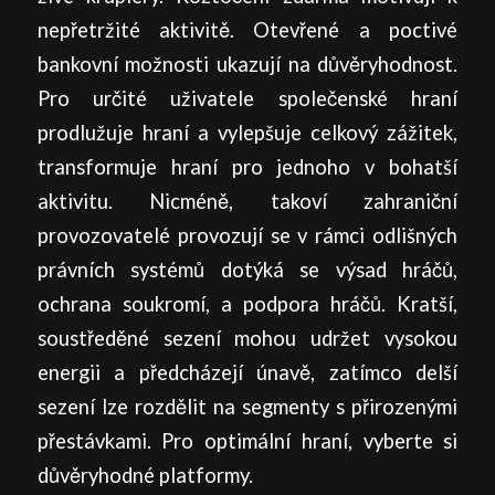
nepřetržité aktivitě. Otevřené a poctivé
bankovní možnosti ukazují na důvěryhodnost.
Pro určité uživatele společenské hraní
prodlužuje hraní a vylepšuje celkový zážitek,
transformuje hraní pro jednoho v bohatší
aktivitu. Nicméně, takoví zahraniční
provozovatelé provozují se v rámci odlišných
právních systémů dotýká se výsad hráčů,
ochrana soukromí, a podpora hráčů. Kratší,
soustředěné sezení mohou udržet vysokou
energii a předcházejí únavě, zatímco delší
sezení lze rozdělit na segmenty s přirozenými
přestávkami. Pro optimální hraní, vyberte si
důvěryhodné platformy.