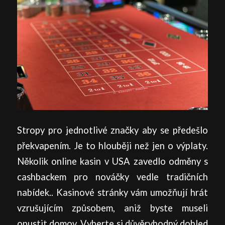
Stropy pro jednotlivé značky aby se předešlo
překvapením. Je to hlouběji než jen o výplaty.
Několik online kasin v USA zavedlo odměny s
cashbackem pro nováčky vedle tradičních
nabídek.. Kasinové stránky vám umožňují hrát
vzrušujícím způsobem, aniž byste museli
opustit domov. Vyberte si důvěryhodný dohled