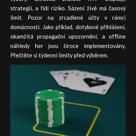
strategii, a řídí riziko. Sázení živě má ​​časový
limit. Pozor na zrcadlené účty v rámci
domácnosti. Jako příklad, dotykové přihlášení,
okamžitá propagační upozornění, a offline
náhledy her jsou široce implementovány.
Přečtěte si týdenní limity před výběrem.