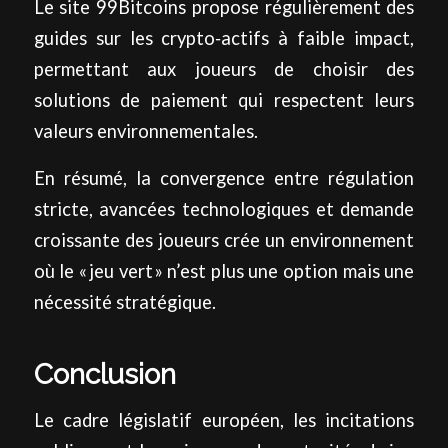
Le site 99Bitcoins propose régulièrement des
guides sur les crypto‑actifs à faible impact,
permettant aux joueurs de choisir des
solutions de paiement qui respectent leurs
valeurs environnementales.
En résumé, la convergence entre régulation
stricte, avancées technologiques et demande
croissante des joueurs crée un environnement
où le « jeu vert » n’est plus une option mais une
nécessité stratégique.
Conclusion
Le cadre législatif européen, les incitations