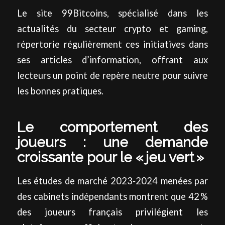
Le site 99Bitcoins, spécialisé dans les
actualités du secteur crypto et gaming,
répertorie régulièrement ces initiatives dans
ses articles d’information, offrant aux
lecteurs un point de repère neutre pour suivre
les bonnes pratiques.
Le comportement des
joueurs : une demande
croissante pour le « jeu vert »
Les études de marché 2023‑2024 menées par
des cabinets indépendants montrent que 42 %
des joueurs français privilégient les