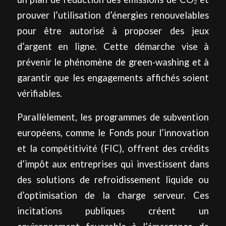
prouver l’utilisation d’énergies renouvelables
pour être autorisé à proposer des jeux
d’argent en ligne. Cette démarche vise à
prévenir le phénomène de green‑washing et à
garantir que les engagements affichés soient
vérifiables.
Parallèlement, les programmes de subvention
européens, comme le Fonds pour l’innovation
et la compétitivité (FIC), offrent des crédits
d’impôt aux entreprises qui investissent dans
des solutions de refroidissement liquide ou
d’optimisation de la charge serveur. Ces
incitations publiques créent un