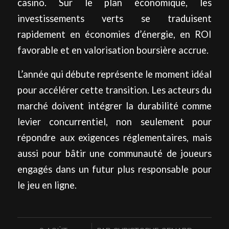
casino. Sur le plan économique, les
investissements verts se traduisent
rapidement en économies d’énergie, en ROI
favorable et en valorisation boursière accrue.
L’année qui débute représente le moment idéal
pour accélérer cette transition. Les acteurs du
marché doivent intégrer la durabilité comme
levier concurrentiel, non seulement pour
répondre aux exigences réglementaires, mais
aussi pour bâtir une communauté de joueurs
engagés dans un futur plus responsable pour
le jeu en ligne.