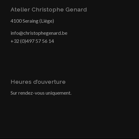
Atelier Christophe Genard
4100 Seraing (Liège)
info@christophegenard.be
+32 (0)497 57 56 14
Heures d’ouverture
Sur rendez-vous uniquement.