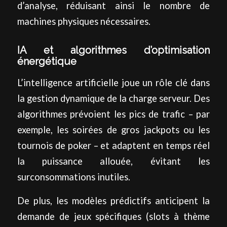
d’analyse, réduisant ainsi le nombre de
machines physiques nécessaires.
IA et algorithmes d’optimisation
énergétique
L’intelligence artificielle joue un rôle clé dans
la gestion dynamique de la charge serveur. Des
algorithmes prévoient les pics de trafic – par
exemple, les soirées de gros jackpots ou les
tournois de poker – et adaptent en temps réel
la puissance allouée, évitant les
surconsommations inutiles.
De plus, les modèles prédictifs anticipent la
demande de jeux spécifiques (slots à thème