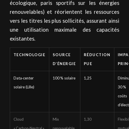
écologique, paris sportifs sur les énergies
renouvelables) et réorientent les ressources
vers les titres les plus sollicités, assurant ainsi
une utilisation maximale des capacités
existantes.
TECHNOLOGIE
SOURCE
RÉDUCTION
IMPA
D’ÉNERGIE
PUE
PRIN
Data‑center
100 % solaire
1,25
Dimin
solaire (Lille)
30 
coûts
d’élect
Cloud
Mix
1,30
Flexib
« Carbon‑Neutral »
renouvelable
mutual