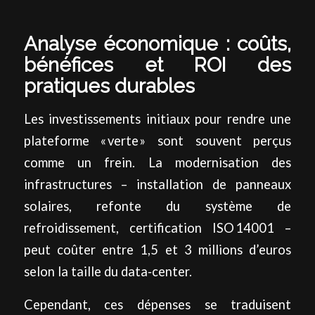
Analyse économique : coûts,
bénéfices et ROI des
pratiques durables
Les investissements initiaux pour rendre une
plateforme « verte » sont souvent perçus
comme un frein. La modernisation des
infrastructures – installation de panneaux
solaires, refonte du système de
refroidissement, certification ISO 14001 –
peut coûter entre 1,5 et 3 millions d’euros
selon la taille du data‑center.
Cependant, ces dépenses se traduisent