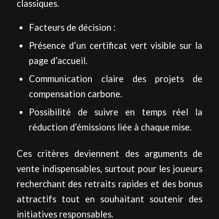
classiques.
Facteurs de décision :
Présence d’un certificat vert visible sur la
page d’accueil.
Communication claire des projets de
compensation carbone.
Possibilité de suivre en temps réel la
réduction d’émissions liée à chaque mise.
Ces critères deviennent des arguments de
vente indispensables, surtout pour les joueurs
recherchant des retraits rapides et des bonus
attractifs tout en souhaitant soutenir des
initiatives responsables.