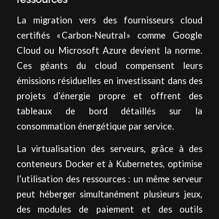
La migration vers des fournisseurs cloud
certifiés « Carbon‑Neutral » comme Google
Cloud ou Microsoft Azure devient la norme.
Ces géants du cloud compensent leurs
émissions résiduelles en investissant dans des
projets d’énergie propre et offrent des
tableaux de bord détaillés sur la
consommation énergétique par service.
La virtualisation des serveurs, grâce à des
conteneurs Docker et à Kubernetes, optimise
l’utilisation des ressources : un même serveur
peut héberger simultanément plusieurs jeux,
des modules de paiement et des outils