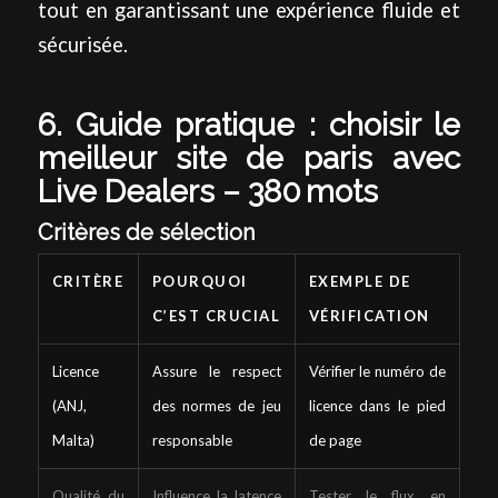
tout en garantissant une expérience fluide et
sécurisée.
6. Guide pratique : choisir le
meilleur site de paris avec
Live Dealers – 380 mots
Critères de sélection
CRITÈRE
POURQUOI
EXEMPLE DE
C’EST CRUCIAL
VÉRIFICATION
Licence
Assure le respect
Vérifier le numéro de
(ANJ,
des normes de jeu
licence dans le pied
Malta)
responsable
de page
Qualité du
Influence la latence
Tester le flux en