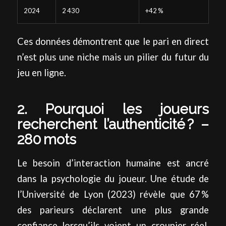
2024
2 430
+42 %
Ces données démontrent que le pari en direct
n’est plus une niche mais un pilier du futur du
jeu en ligne.
2. Pourquoi les joueurs
recherchent l’authenticité ? –
280 mots
Le besoin d’interaction humaine est ancré
dans la psychologie du joueur. Une étude de
l’Université de Lyon (2023) révèle que 67 %
des parieurs déclarent une plus grande
confiance lorsqu’ils voient un croupier réel,