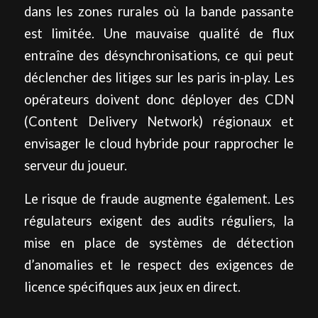
dans les zones rurales où la bande passante
est limitée. Une mauvaise qualité de flux
entraîne des désynchronisations, ce qui peut
déclencher des litiges sur les paris in‑play. Les
opérateurs doivent donc déployer des CDN
(Content Delivery Network) régionaux et
envisager le cloud hybride pour rapprocher le
serveur du joueur.
Le risque de fraude augmente également. Les
régulateurs exigent des audits réguliers, la
mise en place de systèmes de détection
d’anomalies et le respect des exigences de
licence spécifiques aux jeux en direct.