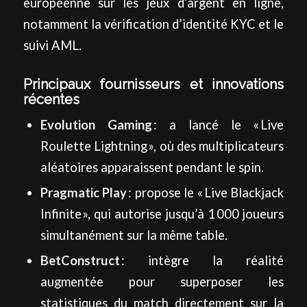
européenne sur les jeux d’argent en ligne,
notamment la vérification d’identité KYC et le
suivi AML.
Principaux fournisseurs et innovations
récentes
Evolution Gaming
: a lancé le « Live
Roulette Lightning », où des multiplicateurs
aléatoires apparaissent pendant le spin.
Pragmatic Play
: propose le « Live Blackjack
Infinite », qui autorise jusqu’à 1 000 joueurs
simultanément sur la même table.
BetConstruct
: intègre la réalité
augmentée pour superposer les
statistiques du match directement sur la