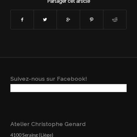
Partager cet article
Suivez-nous sur Facebook!
Atelier Christophe Genard
4100 Seraing (Liège)