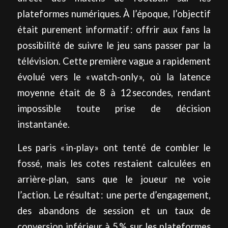
plateformes numériques. À l’époque, l’objectif
était purement informatif : offrir aux fans la
possibilité de suivre le jeu sans passer par la
télévision. Cette première vague a rapidement
évolué vers le « watch‑only », où la latence
moyenne était de 8 à 12 secondes, rendant
impossible toute prise de décision
instantanée.
Les paris « in‑play » ont tenté de combler le
fossé, mais les cotes restaient calculées en
arrière‑plan, sans que le joueur ne voie
l’action. Le résultat : une perte d’engagement,
des abandons de session et un taux de
conversion inférieur à 5 % sur les plateformes