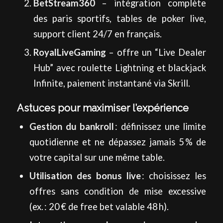
BetStream360
– intégration complète
des paris sportifs, tables de poker live,
support client 24/7 en français.
RoyalLiveGaming
– offre un “Live Dealer
Hub” avec roulette Lightning et blackjack
Infinite, paiement instantané via Skrill.
Astuces pour maximiser l’expérience
Gestion du bankroll
: définissez une limite
quotidienne et ne dépassez jamais 5 % de
votre capital sur une même table.
Utilisation des bonus live
: choisissez les
offres sans condition de mise excessive
(ex. : 20 € de free bet valable 48 h).