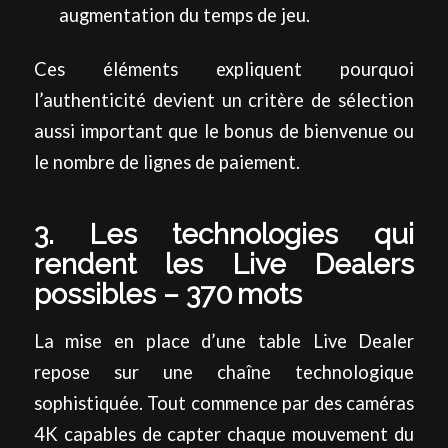
augmentation du temps de jeu.
Ces éléments expliquent pourquoi
l’authenticité devient un critère de sélection
aussi important que le bonus de bienvenue ou
le nombre de lignes de paiement.
3. Les technologies qui
rendent les Live Dealers
possibles – 370 mots
La mise en place d’une table Live Dealer
repose sur une chaîne technologique
sophistiquée. Tout commence par des caméras
4K capables de capter chaque mouvement du