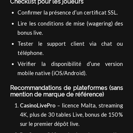
Checklist pour les joueurs
Confirmer la présence d’un certificat SSL.
Lire les conditions de mise (wagering) des
bonus live.
Tester le support client via chat ou
téléphone.
Vérifier la disponibilité d’une version
mobile native (iOS/Android).
Recommandations de plateformes (sans
mention de marque de référence)
CasinoLivePro
– licence Malta, streaming
4K, plus de 30 tables Live, bonus de 150 %
sur le premier dépôt live.