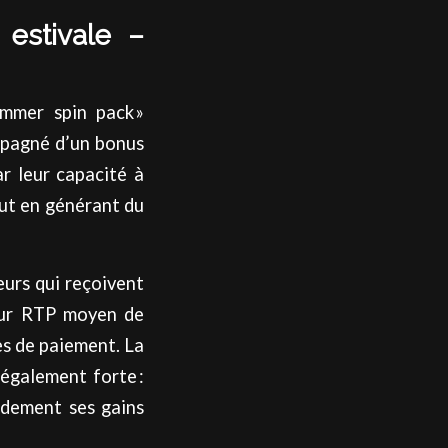
estivale –
ummer spin pack »
ompagné d’un bonus
ar leur capacité à
out en générant du
eurs qui reçoivent
leur RTP moyen de
nes de paiement. La
 également forte :
pidement ses gains