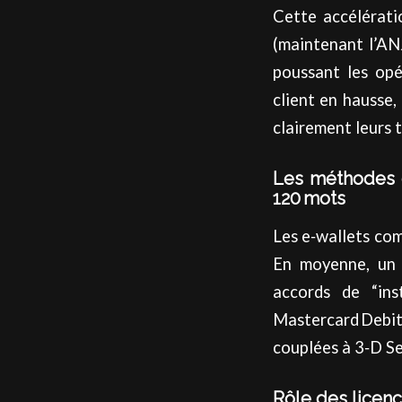
Cette accélératio
(maintenant l’ANJ
poussant les opér
client en hausse,
clairement leurs 
Les méthodes d
120 mots
Les e‑wallets com
En moyenne, un t
accords de “ins
Mastercard Debit
couplées à 3‑D Se
Rôle des licenc