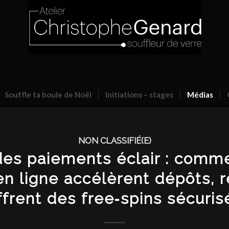
Souffle ta boule de Noël
Initiations – stages
Médias
NON CLASSIFIÉ(E)
des paiements éclair : comm
en ligne accélèrent dépôts, re
ffrent des free‑spins sécuris