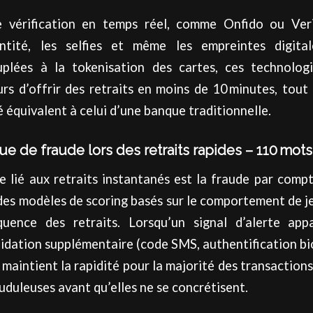
 vérification en temps réel, comme Onfido ou Veri
ntité, les selfies et même les empreintes digit
uplées à la tokenisation des cartes, ces technolog
rs d’offrir des retraits en moins de 10 minutes, tou
é équivalent à celui d’une banque traditionnelle.
ue de fraude lors des retraits rapides – 110 mots
ue lié aux retraits instantanés est la fraude par com
 des modèles de scoring basés sur le comportement de j
uence des retraits. Lorsqu’un signal d’alerte app
idation supplémentaire (code SMS, authentification b
maintient la rapidité pour la majorité des transaction
auduleuses avant qu’elles ne se concrétisent.