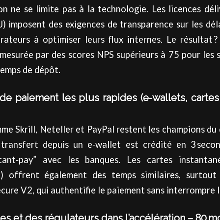
n ne se limite pas à la technologie. Les licences dél
) imposent des exigences de transparence sur les dél
ateurs à optimiser leurs flux internes. Le résultat 
 mesurée par des scores NPS supérieurs à 75 pour les s
temps de dépôt.
e paiement les plus rapides (e‑wallets, cartes 
me Skrill, Neteller et PayPal restent les champions du
ransfert depuis un e‑wallet est crédité en 3 seco
tant‑pay” avec les banques. Les cartes instantanée
) offrent également des temps similaires, surtout 
cure V2, qui authentifie le paiement sans interrompre l
es et des régulateurs dans l’accélération – 80 m