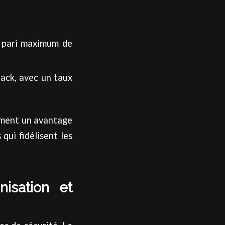
 pari maximum de
ack, avec un taux
lement un avantage
qui fidélisent les
nisation et