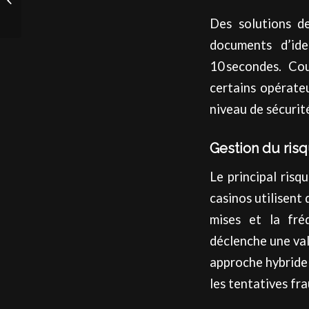
Reliable Aussie Online Casinos
Des solutions de
documents d’ide
10 secondes. Co
certains opérateu
niveau de sécurit
Gestion du risq
Le principal risq
casinos utilisent
mises et la fréq
déclenche une val
approche hybride 
les tentatives fr