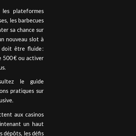
s les plateformes
ses, les barbecues
nter sa chance sur
 un nouveau slot à
doit être fluide :
e 500 € ou activer
us.
ultez le guide
ons pratiques sur
usive.
ttent aux casinos
aintenant un haut
 dépôts, les défis