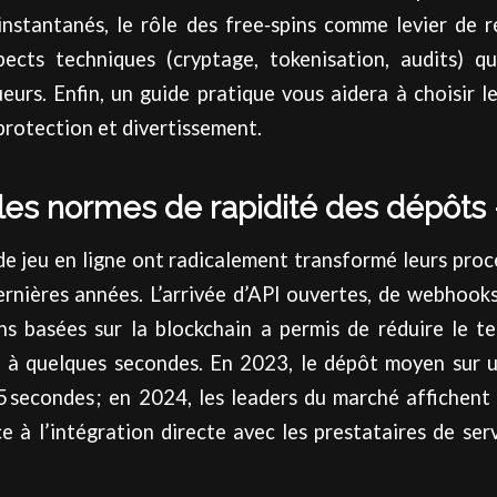
 instantanés, le rôle des free‑spins comme levier de r
pects techniques (cryptage, tokenisation, audits) qu
eurs. Enfin, un guide pratique vous aidera à choisir le
protection et divertissement.
les normes de rapidité des dépôts
e jeu en ligne ont radicalement transformé leurs pro
rnières années. L’arrivée d’API ouvertes, de webhook
s basées sur la blockchain a permis de réduire le t
s à quelques secondes. En 2023, le dépôt moyen sur u
5 secondes ; en 2024, les leaders du marché affichen
e à l’intégration directe avec les prestataires de se