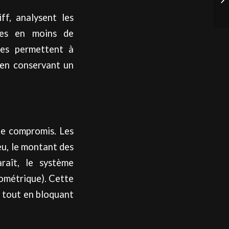
tr
ff, analysent les
ales en moins de
ies permettent à
t en conservant un
pte compromis. Les
eu, le montant des
araît, le système
iométrique). Cette
s tout en bloquant