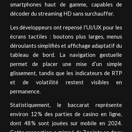
smartphones haut de gamme, capables de
décoder du streaming HD sans surchauffer.
Les développeurs ont repensé l’UI/UX pour les
écrans tactiles : boutons plus larges, menus
déroulants simplifiés et affichage adaptatif du
tableau de bord. La navigation gestuelle
permet de placer une mise d’un simple
glissement, tandis que les indicateurs de RTP
et de volatilité restent visibles en
permanence.
Statistiquement, le baccarat représente
environ 12 % des parties de casino en ligne,
dont 48 % sont jouées sur mobile en 2024.