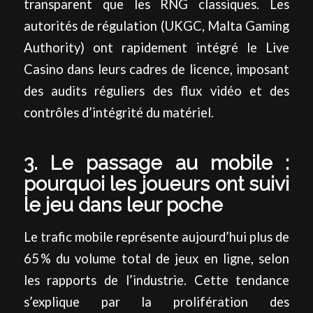
transparent que les RNG classiques. Les
autorités de régulation (UKGC, Malta Gaming
Authority) ont rapidement intégré le Live
Casino dans leurs cadres de licence, imposant
des audits réguliers des flux vidéo et des
contrôles d’intégrité du matériel.
3. Le passage au mobile :
pourquoi les joueurs ont suivi
le jeu dans leur poche
Le trafic mobile représente aujourd’hui plus de
65 % du volume total de jeux en ligne, selon
les rapports de l’industrie. Cette tendance
s’explique par la prolifération des