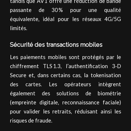
tandis que AV1 offre une réduction de bande
passante de 30 % pour une qualité
équivalente, idéal pour les réseaux 4G/5G
limités.
Sécurité des transactions mobiles
Les paiements mobiles sont protégés par le
chiffrement TLS 1.3, l’authentification 3‑D
Secure et, dans certains cas, la tokenisation
des cartes. Les opérateurs intègrent
également des solutions de biométrie
(empreinte digitale, reconnaissance faciale)
pour valider les retraits, réduisant ainsi les
risques de fraude.