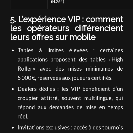
(H.264)
5. L’expérience VIP : comment
les opérateurs différencient
leurs offres sur mobile
Tables à limites élevées : certaines
applications proposent des tables « High
Roller » avec des mises minimumes de
5 000 €, réservées aux joueurs certifiés.
Dealers dédiés : les VIP bénéficient d’un
croupier attitré, souvent multilingue, qui
répond aux demandes de mise en temps
réel.
Invitations exclusives : accès à des tournois