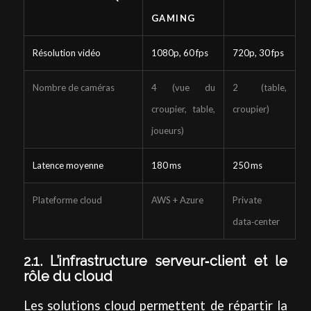
GAMING
Résolution vidéo
1080p, 60 fps
720p, 30 fps
Nombre de caméras
4 (vue du
2 (table,
croupier, table,
croupier)
joueurs)
Latence moyenne
180 ms
250 ms
Plateforme cloud
AWS + Azure
Private
data‑center
2.1. L’infrastructure serveur‑client et le
rôle du cloud
Les solutions cloud permettent de répartir la