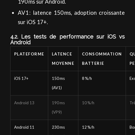
190 ms sur Android.
AV1 : latence 150 ms, adoption croissante
sur iOS 17+.
4.2. Les tests de performance sur iOS vs
Android
PLATEFORME
LATENCE
CONSOMMATION
Q
MOYENNE
BATTERIE
P
iOS 17+
150 ms
8 %/h
Exc
(AV1)
Android 13
190 ms
10 %/h
Tr
(VP9)
Android 11
230 ms
12 %/h
Bo