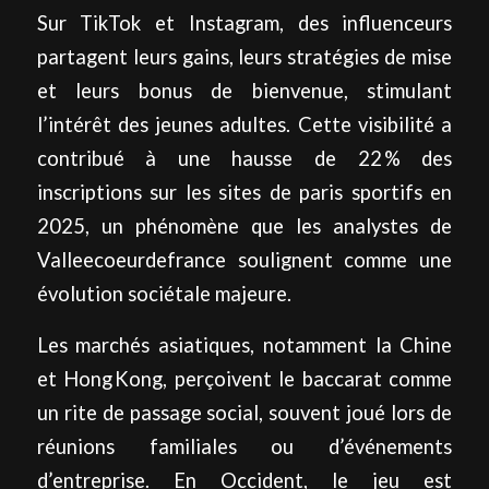
Sur TikTok et Instagram, des influenceurs
partagent leurs gains, leurs stratégies de mise
et leurs bonus de bienvenue, stimulant
l’intérêt des jeunes adultes. Cette visibilité a
contribué à une hausse de 22 % des
inscriptions sur les sites de paris sportifs en
2025, un phénomène que les analystes de
Valleecoeurdefrance soulignent comme une
évolution sociétale majeure.
Les marchés asiatiques, notamment la Chine
et Hong Kong, perçoivent le baccarat comme
un rite de passage social, souvent joué lors de
réunions familiales ou d’événements
d’entreprise. En Occident, le jeu est