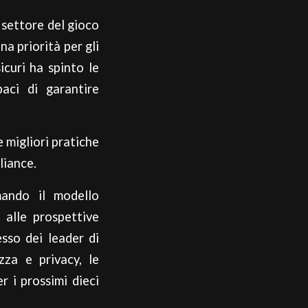
 settore del gioco
na priorità per gli
icuri ha spinto le
paci di garantire
 migliori pratiche
liance.
mando il modello
 alle prospettive
esso dei leader di
zza e privacy, le
r i prossimi dieci