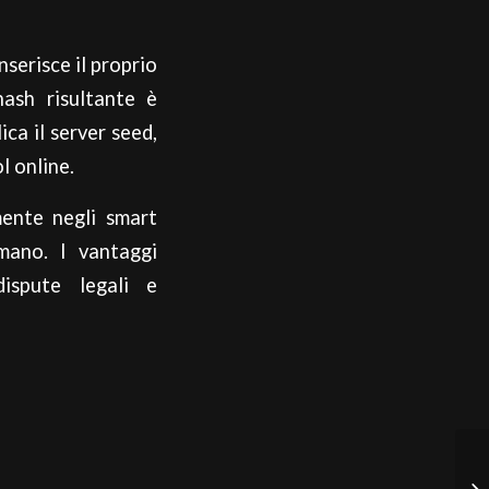
nserisce il proprio
hash risultante è
a il server seed,
l online.
mente negli smart
mano. I vantaggi
dispute legali e
Es