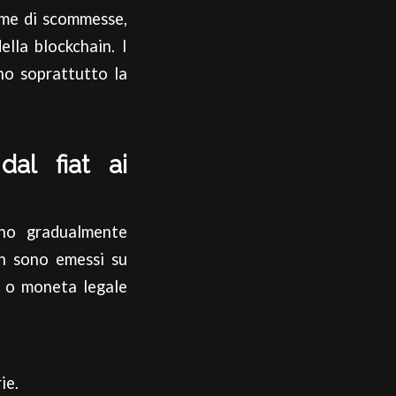
lume di scommesse,
lla blockchain. I
ano soprattutto la
dal fiat ai
no gradualmente
en sono emessi su
e o moneta legale
ie.