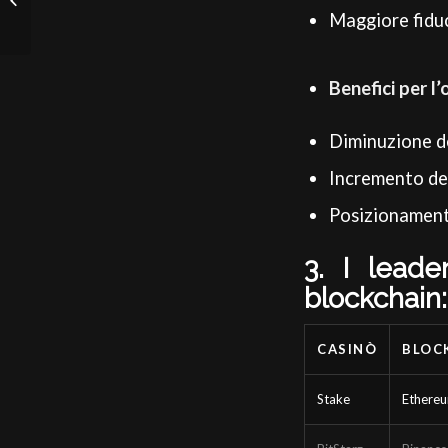
Maggiore fiduc
casino en...
Benefici per l
Diminuzione de
Incremento del
Posizionament
3. I lead
blockchain
CASINÒ
BLOC
Stake
Ethereu