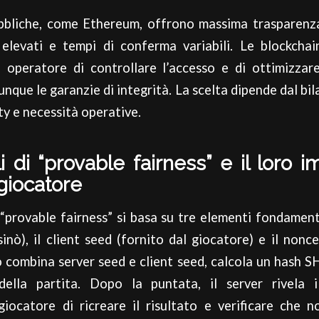
ubbliche, come Ethereum, offrono massima trasparen
 elevati e tempi di conferma variabili. Le blockchain
operatore di controllare l’accesso e di ottimizzar
ue le garanzie di integrità. La scelta dipende dal bil
y e necessità operative.
li di “provable fairness” e il loro i
 giocatore
“provable fairness” si basa su tre elementi fondamenta
inò), il client seed (fornito dal giocatore) e il nonc
nò combina server seed e client seed, calcola un hash 
ella partita. Dopo la puntata, il server rivela i
iocatore di ricreare il risultato e verificare che n