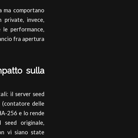
za ma comportano
 private, invece,
e le performance,
ancio fra apertura
mpatto sulla
li: il server seed
e (contatore delle
SHA‑256 e lo rende
l seed originale,
on vi siano state