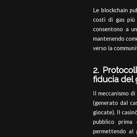
Le blockchain p
costi di gas più
consentono a un 
mantenendo comunq
verso la communit
2. Protocol
fiducia del
Il meccanismo di 
(generato dal cas
giocate). Il casi
pubblico prima d
permettendo al g