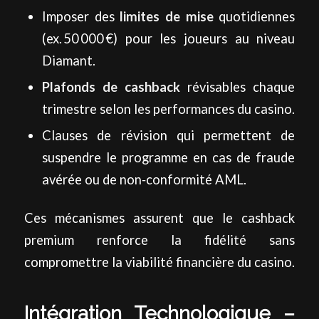
Imposer des
limites de mise
quotidiennes
(ex. 50 000 €) pour les joueurs au niveau
Diamant.
Plafonds de cashback
révisables chaque
trimestre selon les performances du casino.
Clauses de révision qui permettent de
suspendre le programme en cas de fraude
avérée ou de non‑conformité AML.
Ces mécanismes assurent que le cashback
premium renforce la fidélité sans
compromettre la viabilité financière du casino.
Intégration Technologique –