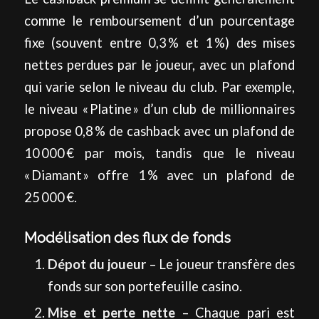
comme le remboursement d’un pourcentage
fixe (souvent entre 0,3 % et 1 %) des mises
nettes perdues par le joueur, avec un plafond
qui varie selon le niveau du club. Par exemple,
le niveau « Platine » d’un club de millionnaires
propose 0,8 % de cashback avec un plafond de
10 000 € par mois, tandis que le niveau
« Diamant » offre 1 % avec un plafond de
25 000 €.
Modélisation des flux de fonds
Dépot du joueur
– Le joueur transfère des
fonds sur son portefeuille casino.
Mise et perte nette
– Chaque pari est