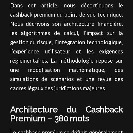
Dans cet article, nous décortiquons le
cashback premium du point de vue technique.
Nous décrivons son architecture financière,
les algorithmes de calcul, l’impact sur la
gestion du risque, l’intégration technologique,
l’expérience utilisateur et les exigences
réglementaires. La méthodologie repose sur
une modélisation mathématique, des
simulations de scénarios et une revue des
cadres légaux des juridictions majeures.
Architecture du Cashback
Premium – 380 mots
Le cashback premium se définit généralement