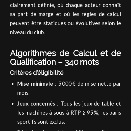
clairement définie, où chaque acteur connaît
sa part de marge et où les règles de calcul
peuvent être statiques ou évolutives selon le
niveau du club.
Algorithmes de Calcul et de
Qualification – 340 mots
Critères d’éligibilité
Mise minimale
: 5 000 € de mise nette par
mois.
Jeux concernés
: Tous les jeux de table et
les machines à sous à RTP ≥ 95 %; les paris
sportifs sont exclus.