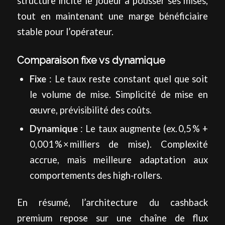
structure incite le joueur à pousser ses mises,
tout en maintenant une marge bénéficiaire
stable pour l’opérateur.
Comparaison fixe vs dynamique
Fixe
: Le taux reste constant quel que soit
le volume de mise. Simplicité de mise en
œuvre, prévisibilité des coûts.
Dynamique
: Le taux augmente (ex. 0,5 % +
0,001 % × milliers de mise). Complexité
accrue, mais meilleure adaptation aux
comportements des high‑rollers.
En résumé, l’architecture du cashback
premium repose sur une chaîne de flux