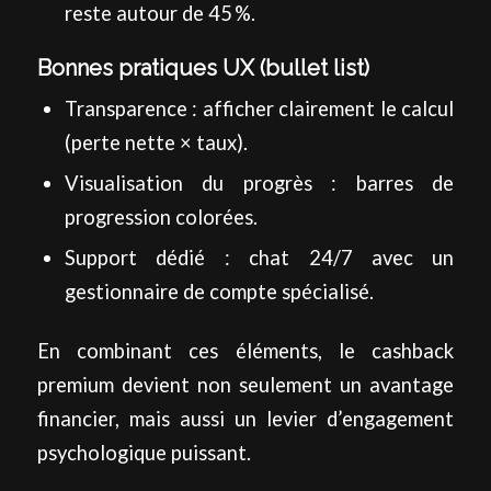
reste autour de 45 %.
Bonnes pratiques UX (bullet list)
Transparence : afficher clairement le calcul
(perte nette × taux).
Visualisation du progrès : barres de
progression colorées.
Support dédié : chat 24/7 avec un
gestionnaire de compte spécialisé.
En combinant ces éléments, le cashback
premium devient non seulement un avantage
financier, mais aussi un levier d’engagement
psychologique puissant.