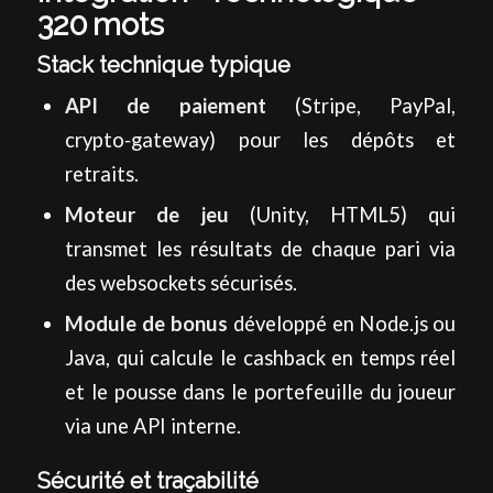
320 mots
Stack technique typique
API de paiement
(Stripe, PayPal,
crypto‑gateway) pour les dépôts et
retraits.
Moteur de jeu
(Unity, HTML5) qui
transmet les résultats de chaque pari via
des websockets sécurisés.
Module de bonus
développé en Node.js ou
Java, qui calcule le cashback en temps réel
et le pousse dans le portefeuille du joueur
via une API interne.
Sécurité et traçabilité