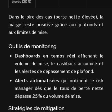
élevée (30 %)
Dans le pire des cas (perte nette élevée), la
marge reste positive grâce aux plafonds et
aux limites de mise.
Outils de monitoring
Dashboards en temps réel
affichant le
volume de mise, le cashback accumulé et
les alertes de dépassement de plafond.
Alerts automatisées
qui notifient le risk
manager dès que le taux de perte nette
dépasse 25 % du volume de mise.
Stratégies de mitigation