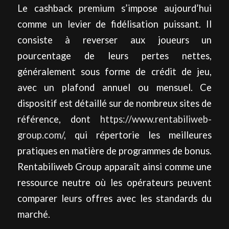
Le cashback premium s’impose aujourd’hui
comme un levier de fidélisation puissant. Il
consiste à reverser aux joueurs un
pourcentage de leurs pertes nettes,
généralement sous forme de crédit de jeu,
avec un plafond annuel ou mensuel. Ce
dispositif est détaillé sur de nombreux sites de
référence, dont
https://www.rentabiliweb-
group.com/
, qui répertorie les meilleures
pratiques en matière de programmes de bonus.
Rentabiliweb Group apparaît ainsi comme une
ressource neutre où les opérateurs peuvent
comparer leurs offres avec les standards du
marché.