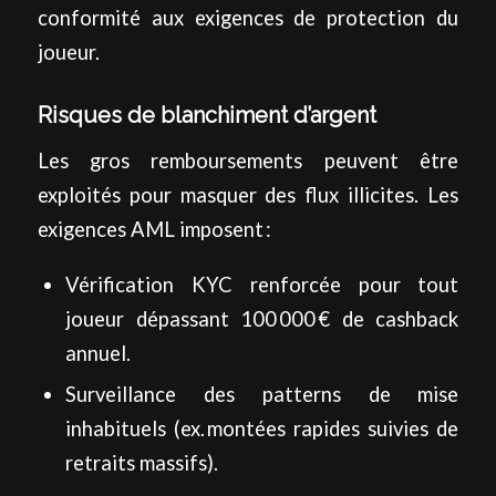
conformité aux exigences de protection du
joueur.
Risques de blanchiment d’argent
Les gros remboursements peuvent être
exploités pour masquer des flux illicites. Les
exigences AML imposent :
Vérification KYC renforcée pour tout
joueur dépassant 100 000 € de cashback
annuel.
Surveillance des patterns de mise
inhabituels (ex. montées rapides suivies de
retraits massifs).