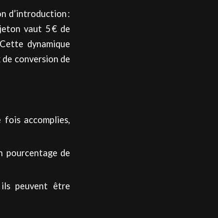
n d’introduction :
 jeton vaut 5 € de
. Cette dynamique
x de conversion de
e fois accomplies,
 un pourcentage de
 ils peuvent être