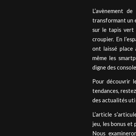
L’avènement de 
transformant un é
sur le tapis vert
croupier. En l’es
ont laissé place
même les smartph
digne des console
Pour découvrir l
tendances, restez
des actualités ut
L’article s’artic
jeu, les bonus et
Nous examinerons