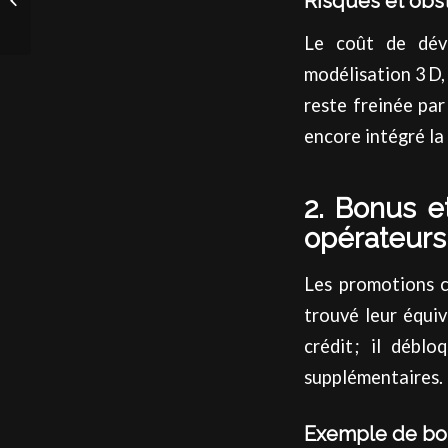
Risques et obs
pour...
Le coût de déve
modélisation 3 D, 
reste freinée par
encore intégré la
2. Bonus e
opérateurs 
Les promotions c
trouvé leur équiv
crédit ; il déb
supplémentaires.
Exemple de bo