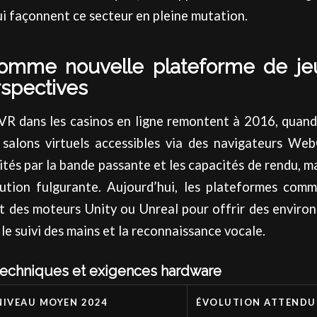
i façonnent ce secteur en pleine mutation.
omme nouvelle plateforme de jeu
rspectives
 VR dans les casinos en ligne remontent à 2016, quand
salons virtuels accessibles via des navigateurs We
ités par la bande passante et les capacités de rendu, ma
ution fulgurante. Aujourd’hui, les plateformes co
nt des moteurs Unity ou Unreal pour offrir des enviro
le suivi des mains et la reconnaissance vocale.
echniques et exigences hardware
NIVEAU MOYEN 2024
ÉVOLUTION ATTENDU