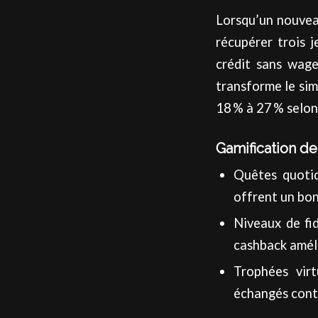
Lorsqu’un nouveau
récupérer trois j
crédit sans wage
transforme le sim
18 % à 27 % selon
Gamification d
Quêtes quotidi
offrent un bon
Niveaux de fid
cashback amél
Trophées virt
échangés contr