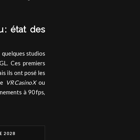
 : état des
 quelques studios
bGL. Ces premiers
is ils ont posé les
mme
VR Casino X
ou
nnements à 90 fps,
E 2028