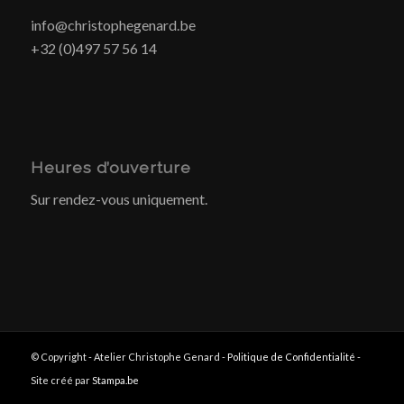
info@christophegenard.be
+32 (0)497 57 56 14
Heures d’ouverture
Sur rendez-vous uniquement.
© Copyright - Atelier Christophe Genard -
Politique de Confidentialité
-
Site créé par
Stampa.be