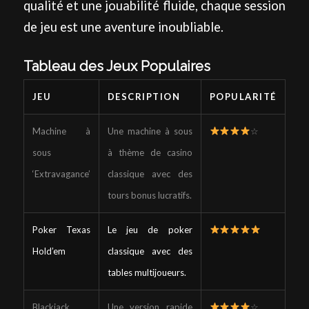
qualité et une jouabilité fluide, chaque session
de jeu est une aventure inoubliable.
Tableau des Jeux Populaires
JEU
DESCRIPTION
POPULARITÉ
Machine à
Une machine à sous
☆
sous
à thème de casino
‘Extravagance’
classique avec des
tours bonus lucratifs.
Poker Texas
Le jeu de poker
Hold’em
classique avec des
tables multijoueurs.
Blackjack
Une version rapide
☆