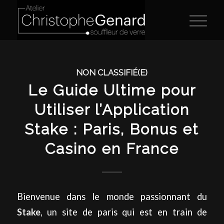
NON CLASSIFIÉ(E)
Le Guide Ultime pour
Utiliser l’Application
Stake : Paris, Bonus et
Casino en France
Bienvenue dans le monde passionnant du
Stake
, un site de paris qui est en train de