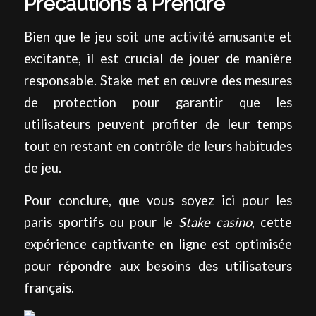
Précautions à Prendre
Bien que le jeu soit une activité amusante et
excitante, il est crucial de jouer de manière
responsable. Stake met en œuvre des mesures
de protection pour garantir que les
utilisateurs peuvent profiter de leur temps
tout en restant en contrôle de leurs habitudes
de jeu.
Pour conclure, que vous soyez ici pour les
paris sportifs ou pour le
Stake casino
, cette
expérience captivante en ligne est optimisée
pour répondre aux besoins des utilisateurs
français.