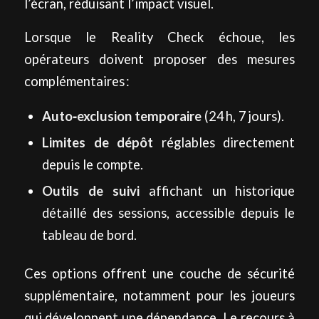
l’écran, réduisant l’impact visuel.
Lorsque le Reality Check échoue, les
opérateurs doivent proposer des mesures
complémentaires :
Auto‑exclusion temporaire
(24 h, 7 jours).
Limites de dépôt
réglables directement
depuis le compte.
Outils de suivi
affichant un historique
détaillé des sessions, accessible depuis le
tableau de bord.
Ces options offrent une couche de sécurité
supplémentaire, notamment pour les joueurs
qui développent une dépendance. Le recours à