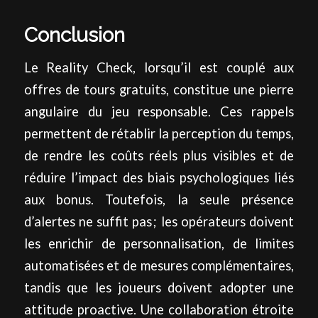
Conclusion
Le Reality Check, lorsqu’il est couplé aux
offres de tours gratuits, constitue une pierre
angulaire du jeu responsable. Ces rappels
permettent de rétablir la perception du temps,
de rendre les coûts réels plus visibles et de
réduire l’impact des biais psychologiques liés
aux bonus. Toutefois, la seule présence
d’alertes ne suffit pas ; les opérateurs doivent
les enrichir de personnalisation, de limites
automatisées et de mesures complémentaires,
tandis que les joueurs doivent adopter une
attitude proactive. Une collaboration étroite