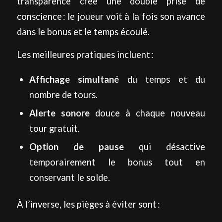
transparence crée une double prise de
conscience : le joueur voit à la fois son avance
dans le bonus et le temps écoulé.
Les meilleures pratiques incluent :
Affichage simultané
du temps et du
nombre de tours.
Alerte sonore
douce à chaque nouveau
tour gratuit.
Option de pause
qui désactive
temporairement le bonus tout en
conservant le solde.
À l’inverse, les pièges à éviter sont :