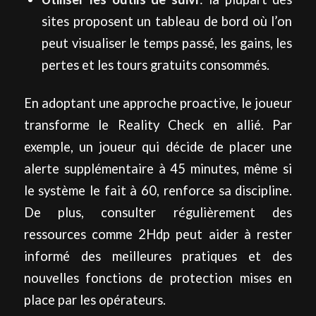
sites proposent un tableau de bord où l’on
peut visualiser le temps passé, les gains, les
pertes et les tours gratuits consommés.
En adoptant une approche proactive, le joueur
transforme le Reality Check en allié. Par
exemple, un joueur qui décide de placer une
alerte supplémentaire à 45 minutes, même si
le système le fait à 60, renforce sa discipline.
De plus, consulter régulièrement des
ressources comme 2Hdp peut aider à rester
informé des meilleures pratiques et des
nouvelles fonctions de protection mises en
place par les opérateurs.