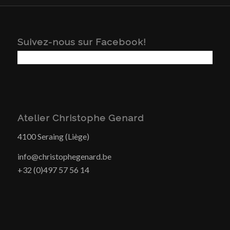
Suivez-nous sur Facebook!
Atelier Christophe Genard
4100 Seraing (Liège)
info@christophegenard.be
+32 (0)497 57 56 14