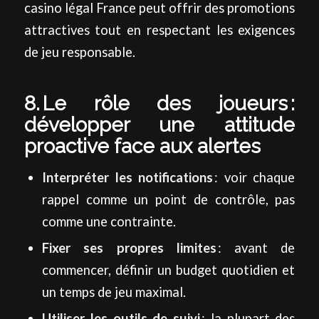
casino légal France peut offrir des promotions
attractives tout en respectant les exigences
de jeu responsable.
8. Le rôle des joueurs :
développer une attitude
proactive face aux alertes
Interpréter les notifications
: voir chaque
rappel comme un point de contrôle, pas
comme une contrainte.
Fixer ses propres limites
: avant de
commencer, définir un budget quotidien et
un temps de jeu maximal.
Utiliser les outils de suivi
: la plupart des