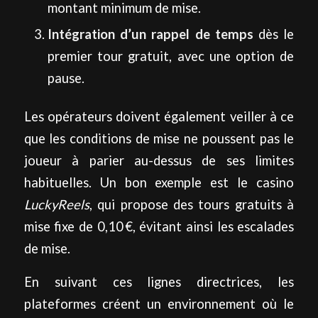
montant minimum de mise.
Intégration d’un rappel de temps
dès le
premier tour gratuit, avec une option de
pause.
Les opérateurs doivent également veiller à ce
que les conditions de mise ne poussent pas le
joueur à parier au-dessus de ses limites
habituelles. Un bon exemple est le casino
LuckyReels
, qui propose des tours gratuits à
mise fixe de 0,10 €, évitant ainsi les escalades
de mise.
En suivant ces lignes directrices, les
plateformes créent un environnement où le