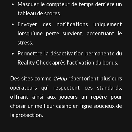
Masquer le compteur de temps derrière un
tableau de scores.
Envoyer des notifications uniquement
lorsqu’une perte survient, accentuant le
stress.
Permettre la désactivation permanente du
Reality Check après l’activation du bonus.
Des sites comme
2Hdp
répertorient plusieurs
opérateurs qui respectent ces standards,
offrant ainsi aux joueurs un repère pour
choisir un meilleur casino en ligne soucieux de
la protection.