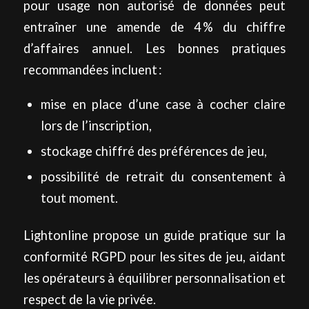
pour usage non autorisé de données peut
entraîner une amende de 4 % du chiffre
d’affaires annuel. Les bonnes pratiques
recommandées incluent :
mise en place d’une case à cocher claire
lors de l’inscription,
stockage chiffré des préférences de jeu,
possibilité de retrait du consentement à
tout moment.
Lightonline propose un guide pratique sur la
conformité RGPD pour les sites de jeu, aidant
les opérateurs à équilibrer personnalisation et
respect de la vie privée.