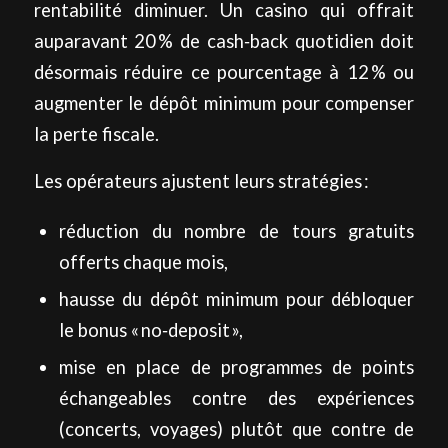
rentabilité diminuer. Un casino qui offrait
auparavant 20 % de cash‑back quotidien doit
désormais réduire ce pourcentage à 12 % ou
augmenter le dépôt minimum pour compenser
la perte fiscale.
Les opérateurs ajustent leurs stratégies :
réduction du nombre de tours gratuits
offerts chaque mois,
hausse du dépôt minimum pour débloquer
le bonus « no‑deposit »,
mise en place de programmes de points
échangeables contre des expériences
(concerts, voyages) plutôt que contre de