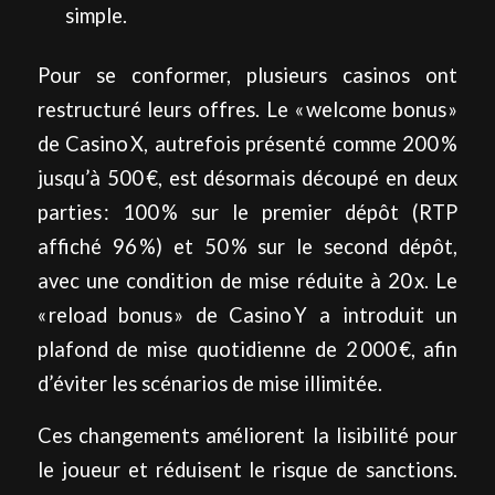
simple.
Pour se conformer, plusieurs casinos ont
restructuré leurs offres. Le « welcome bonus »
de Casino X, autrefois présenté comme 200 %
jusqu’à 500 €, est désormais découpé en deux
parties : 100 % sur le premier dépôt (RTP
affiché 96 %) et 50 % sur le second dépôt,
avec une condition de mise réduite à 20 x. Le
« reload bonus » de Casino Y a introduit un
plafond de mise quotidienne de 2 000 €, afin
d’éviter les scénarios de mise illimitée.
Ces changements améliorent la lisibilité pour
le joueur et réduisent le risque de sanctions.