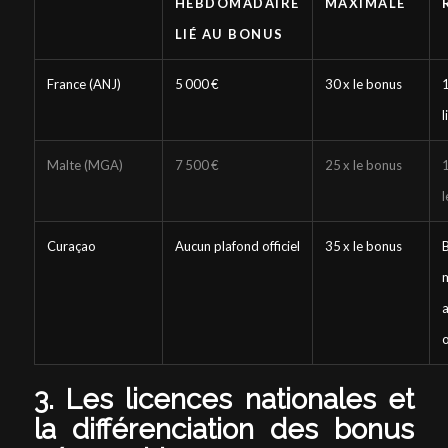
HEBDOMADAIRE
MAXIMALE
LIÉ AU BONUS
France (ANJ)
5 000 €
30 x le bonus
l
Malte (MGA)
7 500 €
25 x le bonus
1
l
Curaçao
Aucun plafond officiel
35 x le bonus
a
o
3. Les licences nationales et
la différenciation des bonus