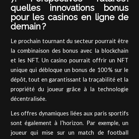
quelles innovations bonus
pour les casinos en ligne de
demain ?
Le prochain tournant du secteur pourrait être
la combinaison des bonus avec la blockchain
et les NFT. Un casino pourrait offrir un NFT
unique qui débloque un bonus de 100 % sur le
dépôt, tout en garantissant la traçabilité et la
propriété du joueur grâce à la technologie
décentralisée.
Les offres dynamiques liées aux paris sportifs
sont également à l’horizon. Par exemple, un
joueur qui mise sur un match de football