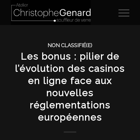
NON CLASSIFIÉ(E)
Les bonus : pilier de
l’évolution des casinos
en ligne face aux
nouvelles
réglementations
européennes