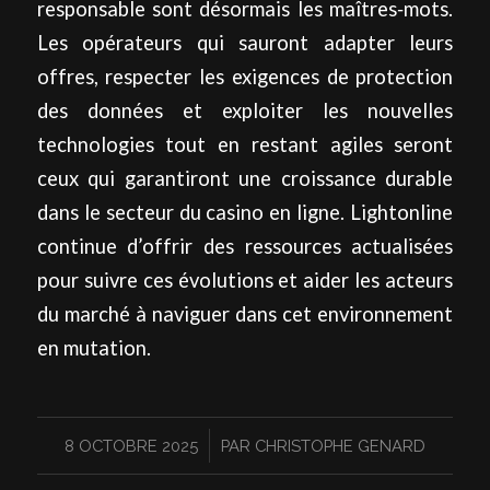
responsable sont désormais les maîtres‑mots.
Les opérateurs qui sauront adapter leurs
offres, respecter les exigences de protection
des données et exploiter les nouvelles
technologies tout en restant agiles seront
ceux qui garantiront une croissance durable
dans le secteur du casino en ligne. Lightonline
continue d’offrir des ressources actualisées
pour suivre ces évolutions et aider les acteurs
du marché à naviguer dans cet environnement
en mutation.
/
8 OCTOBRE 2025
PAR
CHRISTOPHE GENARD