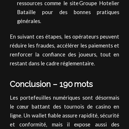
ressources comme le site Groupe Hotelier
Bataille pour des bonnes pratiques
générales.
En suivant ces étapes, les opérateurs peuvent
réduire les fraudes, accélérer les paiements et
renforcer la confiance des joueurs, tout en
restant dans le cadre réglementaire.
Conclusion – 190 mots
Les portefeuilles numériques sont désormais
le cœur battant des tournois de casino en
ligne. Un wallet fiable assure rapidité, sécurité
et conformité, mais il expose aussi des