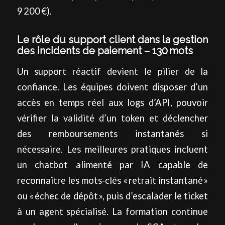
9 200 €).
Le rôle du support client dans la gestion
des incidents de paiement – 130 mots
Un support réactif devient le pilier de la
confiance. Les équipes doivent disposer d’un
accès en temps réel aux logs d’API, pouvoir
vérifier la validité d’un token et déclencher
des remboursements instantanés si
nécessaire. Les meilleures pratiques incluent
un chatbot alimenté par IA capable de
reconnaître les mots‑clés « retrait instantané »
ou « échec de dépôt », puis d’escalader le ticket
à un agent spécialisé. La formation continue