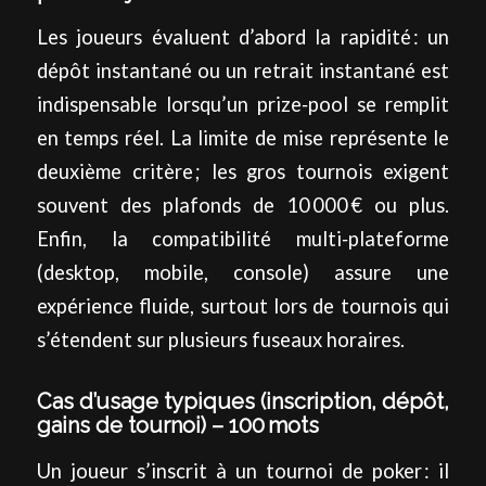
Les joueurs évaluent d’abord la rapidité : un
dépôt instantané ou un retrait instantané est
indispensable lorsqu’un prize‑pool se remplit
en temps réel. La limite de mise représente le
deuxième critère ; les gros tournois exigent
souvent des plafonds de 10 000 € ou plus.
Enfin, la compatibilité multi‑plateforme
(desktop, mobile, console) assure une
expérience fluide, surtout lors de tournois qui
s’étendent sur plusieurs fuseaux horaires.
Cas d’usage typiques (inscription, dépôt,
gains de tournoi) – 100 mots
Un joueur s’inscrit à un tournoi de poker : il