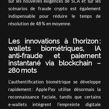
sur les nouvelles exigences de SCA et sur les
scénarios de fraude crypto est également
indispensable pour réduire le temps de
résolution de 48 % en moyenne.
Les innovations à l’horizon :
wallets biométriques, IA
anti‑fraude et paiement
instantané via blockchain –
280 mots
L’authentification biométrique se développe
rapidement : Apple Pay utilise désormais la
reconnaissance faciale, tandis que certains
e‑wallets intègrent l’empreinte digitale