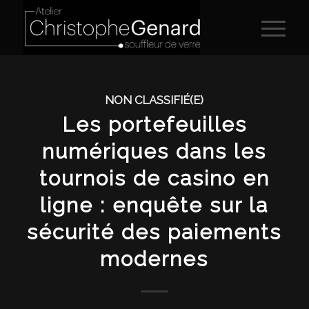
NON CLASSIFIÉ(E)
Les portefeuilles
numériques dans les
tournois de casino en
ligne : enquête sur la
sécurité des paiements
modernes