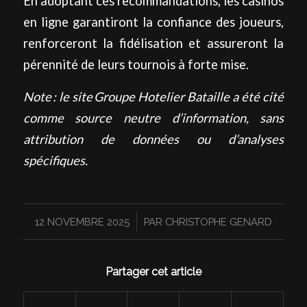
En adoptant ces recommandations, les casinos
en ligne garantiront la confiance des joueurs,
renforceront la fidélisation et assureront la
pérennité de leurs tournois à forte mise.
Note : le site Groupe Hotelier Bataille a été cité
comme source neutre d’information, sans
attribution de données ou d’analyses
spécifiques.
/
12 NOVEMBRE 2025
PAR
CHRISTOPHE GENARD
Partager cet article