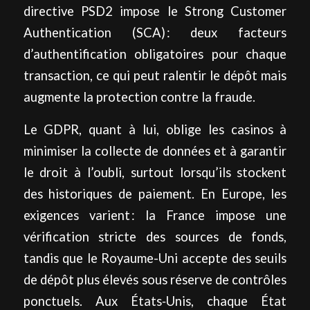
directive PSD2 impose le Strong Customer
Authentication (SCA) : deux facteurs
d’authentification obligatoires pour chaque
transaction, ce qui peut ralentir le dépôt mais
augmente la protection contre la fraude.
Le GDPR, quant à lui, oblige les casinos à
minimiser la collecte de données et à garantir
le droit à l’oubli, surtout lorsqu’ils stockent
des historiques de paiement. En Europe, les
exigences varient : la France impose une
vérification stricte des sources de fonds,
tandis que le Royaume-Uni accepte des seuils
de dépôt plus élevés sous réserve de contrôles
ponctuels. Aux États‑Unis, chaque État