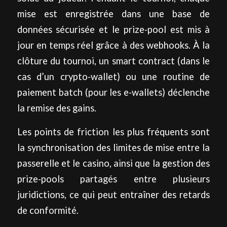
mise est enregistrée dans une base de
données sécurisée et le prize‑pool est mis à
jour en temps réel grâce à des webhooks. À la
clôture du tournoi, un smart contract (dans le
cas d’un crypto‑wallet) ou une routine de
paiement batch (pour les e‑wallets) déclenche
la remise des gains.
Les points de friction les plus fréquents sont
la synchronisation des limites de mise entre la
passerelle et le casino, ainsi que la gestion des
prize‑pools partagés entre plusieurs
juridictions, ce qui peut entraîner des retards
de conformité.