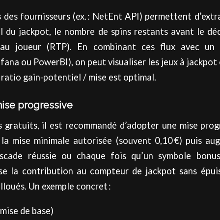
 des fournisseurs (ex. : NetEnt API) permettent d’extr
l du jackpot, le nombre de spins restants avant le dé
au joueur (RTP). En combinant ces flux avec un
ana ou PowerBI), on peut visualiser les jeux à jackpot é
 ratio gain‑potentiel / mise est optimal.
mise progressive
s gratuits, il est recommandé d’adopter une mise prog
a mise minimale autorisée (souvent 0,10 €) puis au
scade réussie ou chaque fois qu’un symbole bonus
e la contribution au compteur de jackpot sans épui
lloués. Un exemple concret :
 (mise de base)