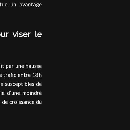
titue un avantage
ur viser le
uit par une hausse
e trafic entre 18 h
us susceptibles de
cie d’une moindre
e de croissance du