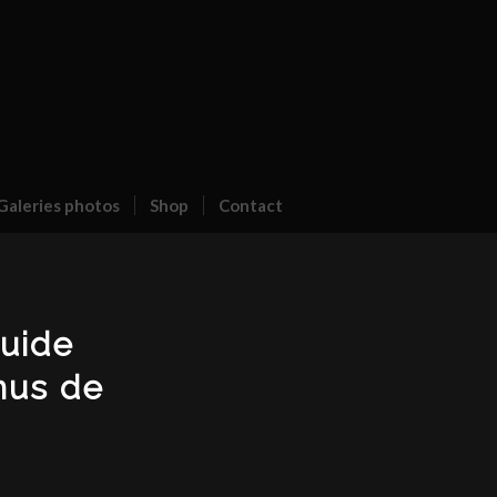
Galeries photos
Shop
Contact
Guide
nus de