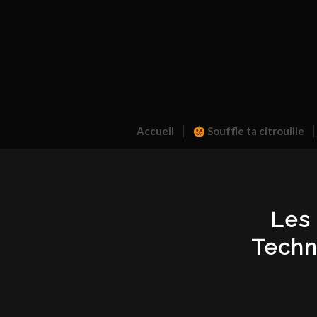
Accueil
Souffle ta citrouille
Les 
Techn