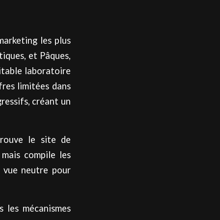
arketing les plus
iques, et Pâques,
itable laboratoire
fres limitées dans
ressifs, créant un
rouve le site de
 mais compile les
e vue neutre pour
ns les mécanismes