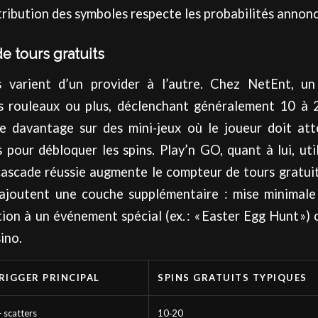
istribution des symboles respecte les probabilités annon
e tours gratuits
s varient d’un provider à l’autre. Chez NetEnt, un
is rouleaux ou plus, déclenchant généralement 10 à 2
 davantage sur des mini‑jeux où le joueur doit att
pour débloquer les spins. Play’n GO, quant à lui, uti
ascade réussie augmente le compteur de tours gratui
ajoutent une couche supplémentaire : mise minimale
tion à un événement spécial (ex. : « Easter Egg Hunt ») 
ino.
RIGGER PRINCIPAL
SPINS GRATUITS TYPIQUES
 scatters
10‑20