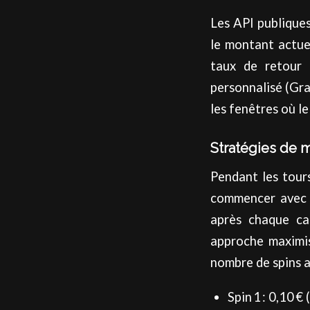
Les API publiques
le montant actue
taux de retour 
personnalisé (Graf
les fenêtres où le
Stratégies de 
Pendant les tour
commencer avec l
après chaque ca
approche maximis
nombre de spins a
Spin 1 : 0,10 €