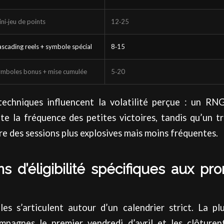
ni‑jeu de points
12‑25
scading reels + symbole spécial
8‑15
mboles bonus + mise cumulée
5‑20
techniques influencent la volatilité perçue : un RNG
e la fréquence des petites victoires, tandis qu’un tr
re des sessions plus explosives mais moins fréquentes.
ns d’éligibilité spécifiques aux p
les s’articulent autour d’un calendrier strict. La pl
mpagnes le premier vendredi d’avril et les clôture