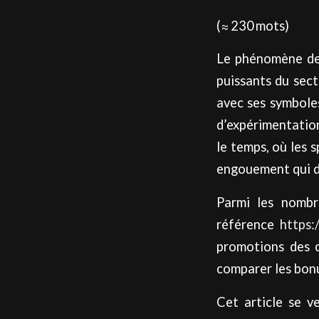
(≈ 230 mots)
Le phénomène des
puissants du sec
avec ses symboles
d’expérimentation
le temps, où les 
engouement qui d
Parmi les nombr
référence
https:
promotions des c
comparer les bonu
Cet article se v