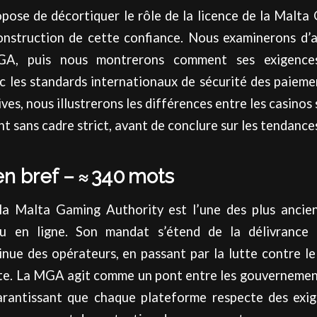
opose de décortiquer le rôle de la licence de la Malt
nstruction de cette confiance. Nous examinerons d’a
, puis nous montrerons comment ses exigence
c les standards internationaux de sécurité des paiemen
ves, nous illustrerons les différences entre les casino
t sans cadre strict, avant de conclure sur les tendances
n bref – ≈ 340 mots
a Malta Gaming Authority est l’une des plus ancie
eu en ligne. Son mandat s’étend de la délivrance 
inue des opérateurs, en passant par la lutte contre le 
ite. La MGA agit comme un pont entre les gouvernemen
garantissant que chaque plateforme respecte des exig