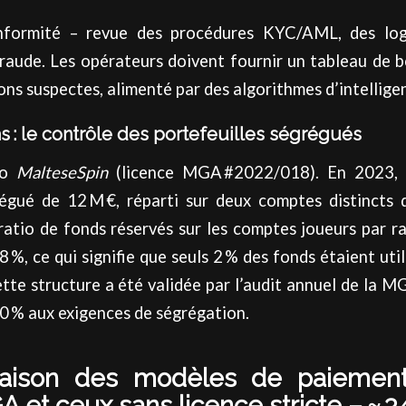
nformité – revue des procédures KYC/AML, des log
raude. Les opérateurs doivent fournir un tableau de 
ons suspectes, alimenté par des algorithmes d’intelligenc
as : le contrôle des portefeuilles ségrégués
no
MalteseSpin
(licence MGA #2022/018). En 2023, 
régué de 12 M €, réparti sur deux comptes distincts
ratio de fonds réservés sur les comptes joueurs par r
 %, ce qui signifie que seuls 2 % des fonds étaient util
tte structure a été validée par l’audit annuel de la M
0 % aux exigences de ségrégation.
aison des modèles de paiement
 et ceux sans licence stricte – ≈ 