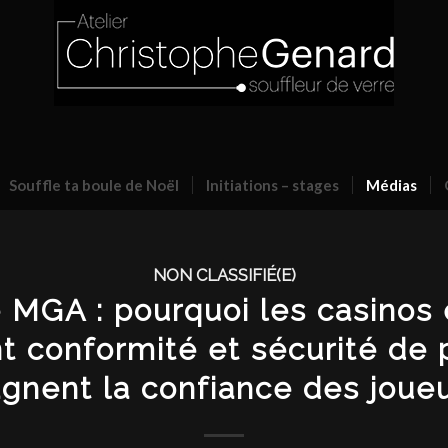
Souffle ta boule de Noël
Initiations – stages
Médias
NON CLASSIFIÉ(E)
 MGA : pourquoi les casinos 
ent conformité et sécurité de
gnent la confiance des joue