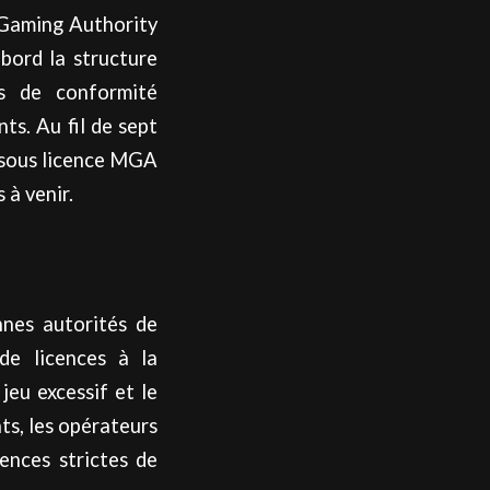
a Gaming Authority
bord la structure
s de conformité
ts. Au fil de sept
s sous licence MGA
 à venir.
nnes autorités de
de licences à la
jeu excessif et le
ts, les opérateurs
ences strictes de