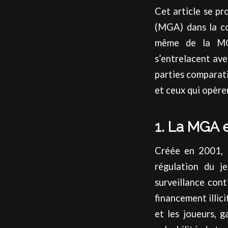
Cet article se pr
(MGA) dans la co
même de la MGA
s’entrelacent ave
parties comparati
et ceux qui opèren
1. La MGA e
Créée en 2001, l
régulation du j
surveillance cont
financement illic
et les joueurs, 