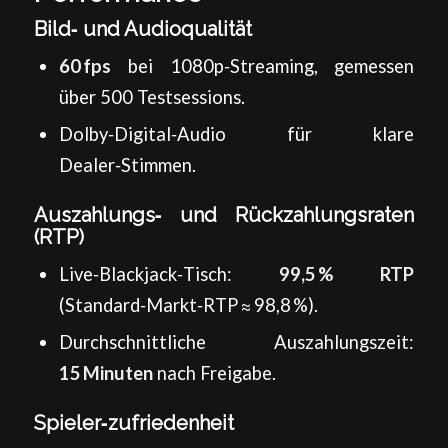
Bild‑ und Audioqualität
60 fps
bei 1080p‑Streaming, gemessen
über 500 Testsessions.
Dolby‑Digital‑Audio für klare
Dealer‑Stimmen.
Auszahlungs‑ und Rückzahlungsraten
(RTP)
Live‑Blackjack‑Tisch:
99,5 % RTP
(Standard‑Markt‑RTP ≈ 98,8 %).
Durchschnittliche Auszahlungszeit:
15 Minuten
nach Freigabe.
Spieler‑zufriedenheit