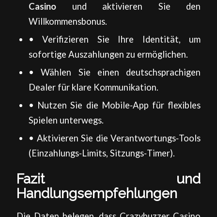
Casino
und aktivieren Sie den
Willkommensbonus.
• Verifizieren Sie Ihre Identität, um
sofortige Auszahlungen zu ermöglichen.
• Wählen Sie einen deutschsprachigen
Dealer für klare Kommunikation.
• Nutzen Sie die Mobile‑App für flexibles
Spielen unterwegs.
• Aktivieren Sie die Verantwortungs‑Tools
(Einzahlungs‑Limits, Sitzungs‑Timer).
Fazit und
Handlungsempfehlungen
Die Daten belegen, dass Crazybuzzer Casino