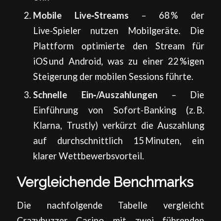
Mobile Live‑Streams
– 68 % der
Live‑Spieler nutzen Mobilgeräte. Die
Plattform optimierte den Stream für
iOS und Android, was zu einer 22 %igen
Steigerung der mobilen Sessions führte.
Schnelle Ein‑/Auszahlungen
– Die
Einführung von Sofort‑Banking (z. B.
Klarna, Trustly) verkürzt die Auszahlung
auf durchschnittlich 15 Minuten, ein
klarer Wettbewerbsvorteil.
Vergleichende Benchmarks
Die nachfolgende Tabelle vergleicht
Crazybuzzer Casino mit zwei führenden