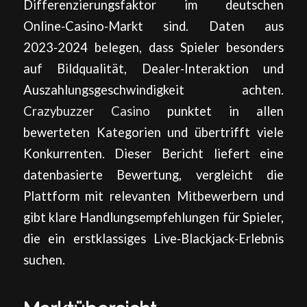
Differenzierungsfaktor im deutschen
Online‑Casino‑Markt sind. Daten aus
2023‑2024 belegen, dass Spieler besonders
auf Bildqualität, Dealer‑Interaktion und
Auszahlungs­geschwindigkeit achten.
Crazybuzzer Casino
punktet in allen
bewerteten Kategorien und übertrifft viele
Konkurrenten. Dieser Bericht liefert eine
datenbasierte Bewertung, vergleicht die
Plattform mit relevanten Mitbewerbern und
gibt klare Handlungsempfehlungen für Spieler,
die ein erstklassiges Live‑Blackjack‑Erlebnis
suchen.