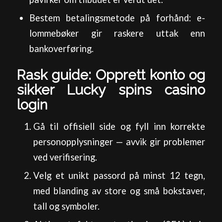
Bestem betalingsmetode på forhånd: e-
lommebøker gir raskere uttak enn
bankoverføring.
Rask guide: Opprett konto og
sikker Lucky spins casino
login
Gå til offisiell side og fyll inn korrekte
personopplysninger — avvik gir problemer
ved verifisering.
Velg et unikt passord på minst 12 tegn,
med blanding av store og små bokstaver,
tall og symboler.