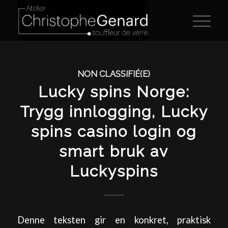
NON CLASSIFIÉ(E)
Lucky spins Norge:
Trygg innlogging, Lucky
spins casino login og
smart bruk av
Luckyspins
Denne teksten gir en konkret, praktisk