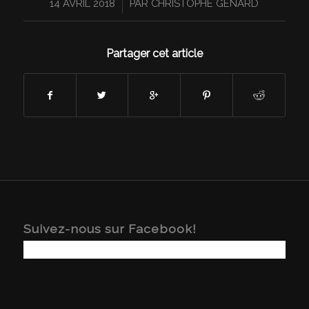
/
14 AVRIL 2018
PAR
CHRISTOPHE GENARD
Partager cet article
Suivez-nous sur Facebook!