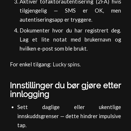
Aktiver tofaktorautentisering (2FA) hvis
tilgjengelig — SMS er OK, men
autentiseringsapp er tryggere.
Dokumenter hvor du har registrert deg.
Lag et lite notat med brukernavn og
hvilken e-post som ble brukt.
For enkel tilgang:
Lucky spins
.
Innstillinger du bør gjøre etter
innlogging
Sett daglige eller ukentlige
innskuddsgrenser — dette hindrer impulsive
tap.