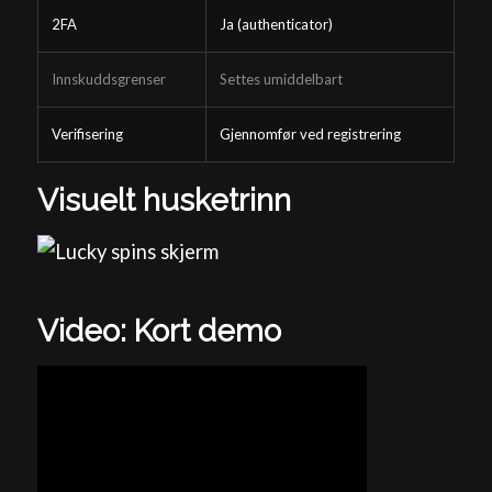
2FA
Ja (authenticator)
Innskuddsgrenser
Settes umiddelbart
Verifisering
Gjennomfør ved registrering
Visuelt husketrinn
Video: Kort demo