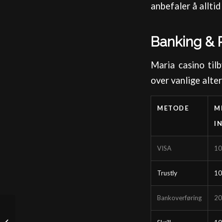
anbefaler å allti
Banking &
Maria casino tilb
over vanlige alter
METODE
M
I
VISA
10
Trustly
10
Bankoverføring
20
Praktični vodič za spletne igralnice: