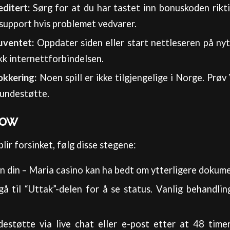
ditert:
Sørg for at du har tastet inn bonuskoden rikti
support hvis problemet vedvarer.
uventet:
Oppdater siden eller start nettleseren på nyt
ekk internettforbindelsen.
okkering:
Noen spill er ikke tilgjengelige i Norge. Prøv 
kundestøtte.
now
blir forsinket, følg disse stegene:
n din – Maria casino kan ha bedt om ytterligere dokum
å til “Uttak”-delen for å se status. Vanlig behandlin
estøtte via live chat eller e-post etter at 48 time