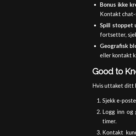
Bonus ikke kre
Kontakt chat-
Spill stoppet 
fortsetter, sj
Geografisk bl
eller kontakt 
Good to K
Hvis uttaket ditt 
Sjekk e-poste
Logg inn og g
timer.
Kontakt kund