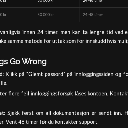
0 kr
50 000 kr
24-48 timer
0 kr
50 000 kr
24-48 timer
anligvis innen 24 timer, men kan ta lengre tid ved ek
uke samme metode for uttak som for innskudd hvis muli
gs Go Wrong
d:
Klikk på “Glemt passord” på innloggingssiden og fø
lle.
ter flere feil innloggingsforsøk låses kontoen. Konta
et:
Sjekk først om all dokumentasjon er sendt inn. Hv
er. Vent 48 timer før du kontakter support.