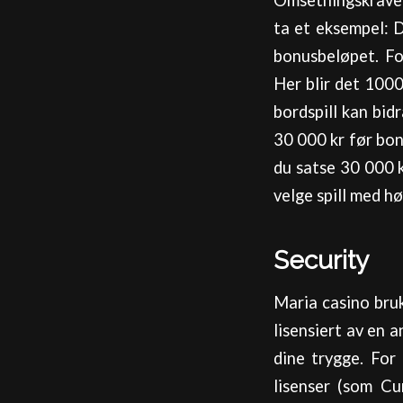
Omsetningskravet
ta et eksempel: 
bonusbeløpet. Fo
Her blir det 100
bordspill kan bid
30 000 kr før bon
du satse 30 000 k
velge spill med h
Security
Maria casino bruk
lisensiert av en 
dine trygge. For 
lisenser (som Cu