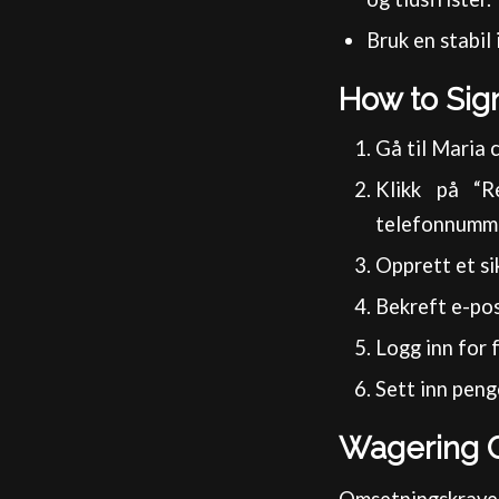
Bruk en stabil
How to Sig
Gå til Maria 
Klikk på “R
telefonnumm
Opprett et si
Bekreft e-pos
Logg inn for 
Sett inn peng
Wagering C