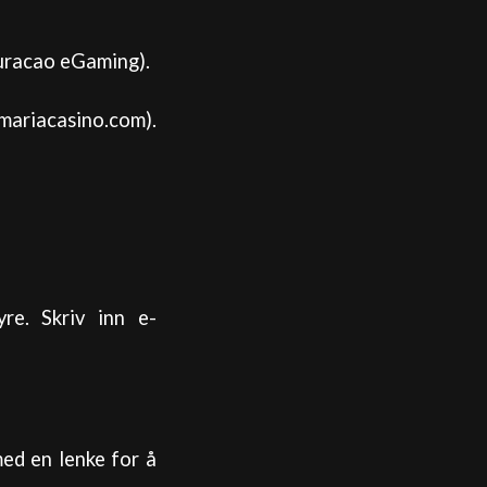
(Curacao eGaming).
@mariacasino.com).
re. Skriv inn e-
med en lenke for å