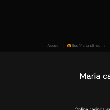
Accueil
Souffle ta citrouille
Maria c
Online casinos va