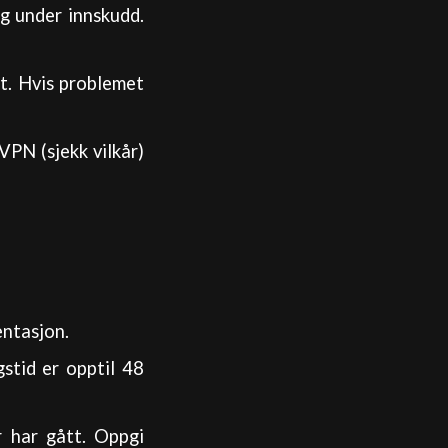
g under innskudd.
t. Hvis problemet
VPN (sjekk vilkår)
entasjon.
gstid er opptil 48
r har gått. Oppgi