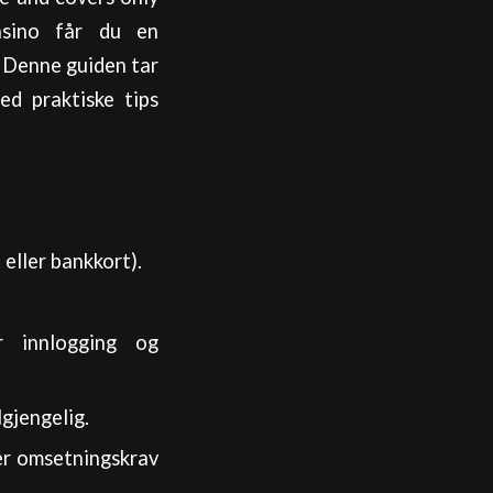
asino får du en
. Denne guiden tar
ed praktiske tips
 eller bankkort).
r innlogging og
lgjengelig.
ter omsetningskrav