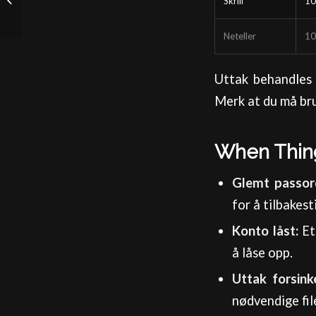
Skrill
10
registracija, stavljenje in dvigi
Neteller
10
Uttak behandles v
Merk at du må br
When Thin
Glemt passor
for å tilbakesti
Konto låst:
Et
å låse opp.
Uttak forsink
nødvendige fil