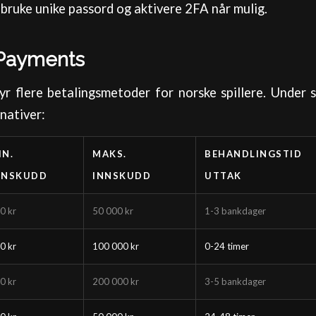
d bruke unike passord og aktivere 2FA når mulig.
 Payments
yr flere betalingsmetoder for norske spillere. Under 
nativer:
IN.
MAKS.
BEHANDLINGSTID
NNSKUDD
INNSKUDD
UTTAK
0 kr
50 000 kr
1-3 bankdager
0 kr
100 000 kr
0-24 timer
0 kr
200 000 kr
3-5 bankdager