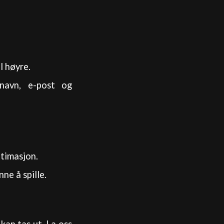
l høyre.
rnavn, e-post og
itimasjon.
ne å spille.