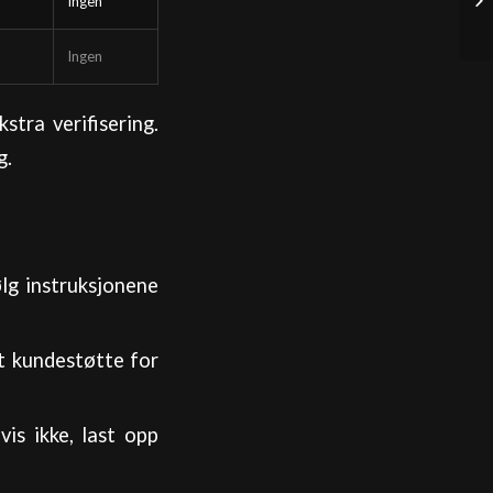
Ingen
Sc
Ingen
stra verifisering.
g.
lg instruksjonene
kt kundestøtte for
is ikke, last opp