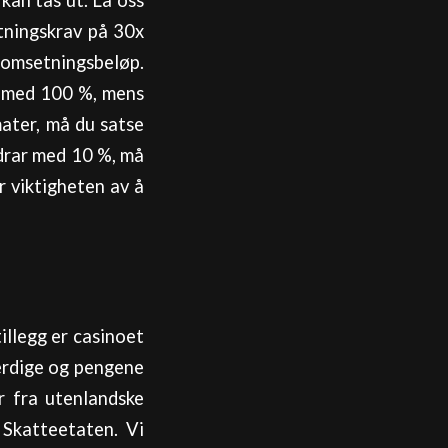
an tas ut. La oss
tningskrav på 30x
 omsetningsbeløp.
e med 100 %, mens
mater, må du satse
idrar med 10 %, må
r viktigheten av å
illegg er casinoet
ferdige og pengene
er fra utenlandske
 Skatteetaten. Vi