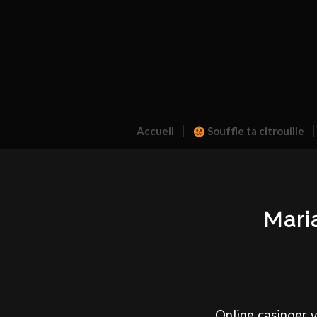
Accueil
Souffle ta citrouille
Mari
Online casinoer v