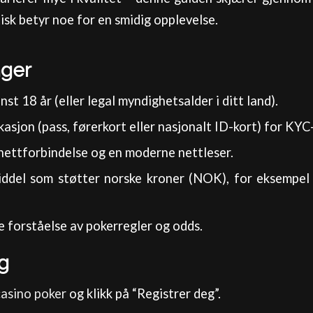
isk betyr noe for en smidig opplevelse.
nger
st 18 år (eller legal myndighetsalder i ditt land).
kasjon (pass, førerkort eller nasjonalt ID-kort) for KYC-
rnettforbindelse og en moderne nettleser.
iddel som støtter norske kroner (NOK), for eksempel
 forståelse av pokerregler og odds.
g
casino poker
og klikk på “Registrer deg”.