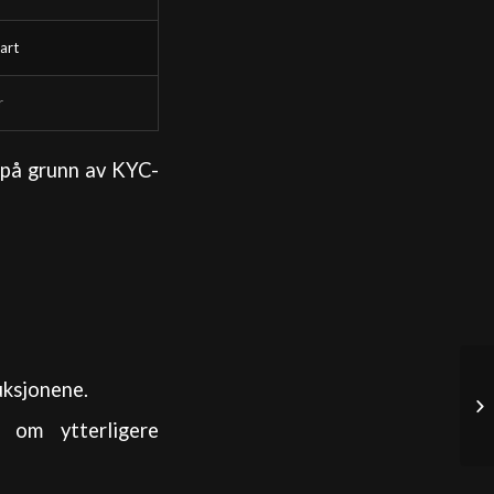
art
r
k på grunn av KYC-
Lo
uksjonene.
De
 om ytterligere
An