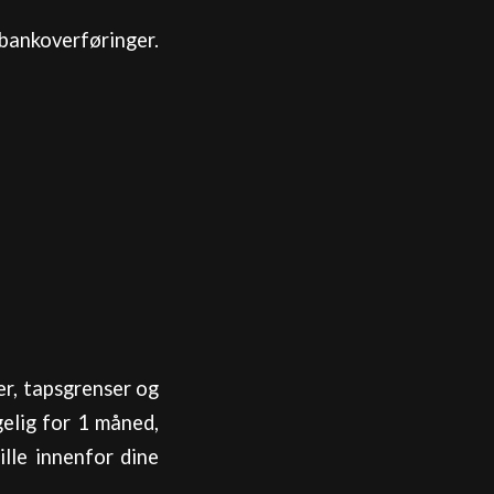
 bankoverføringer.
er, tapsgrenser og
gelig for 1 måned,
lle innenfor dine