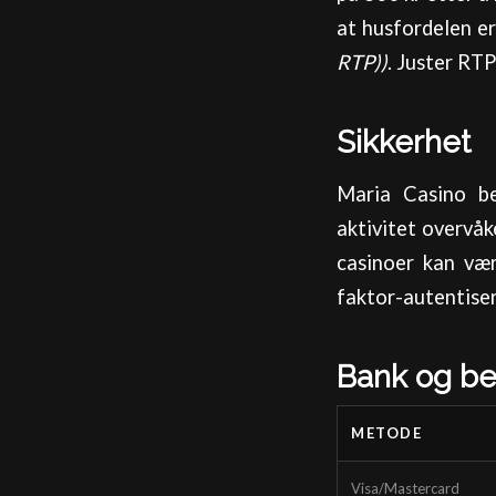
at husfordelen e
RTP))
. Juster RTP
Sikkerhet
Maria Casino be
aktivitet overvå
casinoer kan vær
faktor-autentiser
Bank og be
METODE
Visa/Mastercard