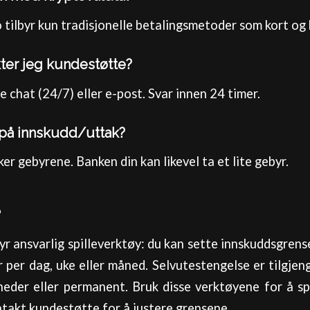
 tilbyr kun tradisjonelle betalingsmetoder som kort og
ter jeg kundestøtte?
e chat (24/7) eller e-post. Svar innen 24 timer.
 på innskudd/uttak?
er gebyrene. Banken din kan likevel ta et lite gebyr.
e
yr ansvarlig spilleverktøy: du kan sette innskuddsgrens
 per dag, uke eller måned. Selvutestengelse er tilgjen
eder eller permanent. Bruk disse verktøyene for å spi
takt kundestøtte for å justere grensene.