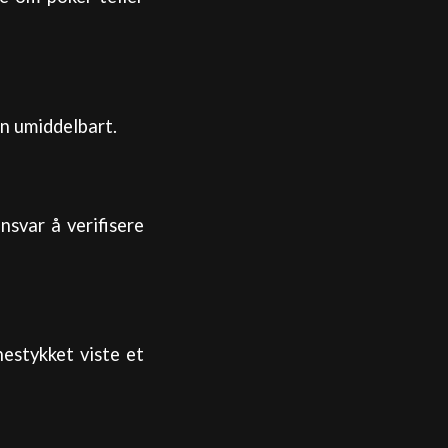
en umiddelbart.
nsvar å verifisere
nestykket viste et