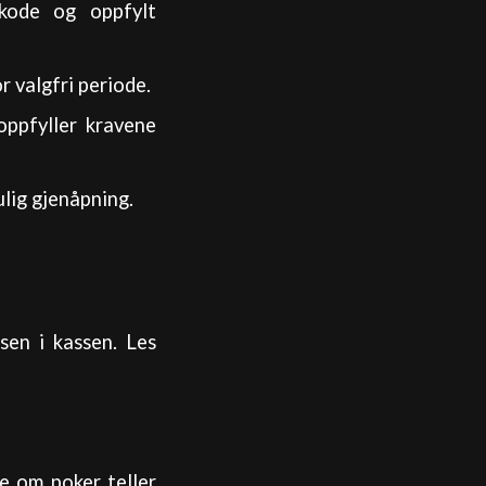
kode og oppfylt
r valgfri periode.
ppfyller kravene
lig gjenåpning.
sen i kassen. Les
e om poker teller