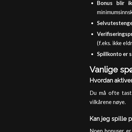
Bonus blir ik
minimumsinns
Selvutestenge
Verifiserings
(f.eks. ikke el
Spillkonto er 
Vanlige sp
Hvordan aktive
Du må ofte taste
vilkårene nøye.
Kan jeg spille
Noen bonuser er 