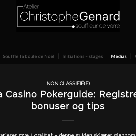
Souffle ta boule de Noël
Initiations – stages
Médias
NON CLASSIFIÉ(E)
a Casino Pokerguide: Registre
bonuser og tips
arierer mye i kvalitet – denne guiden skjærer gjenno