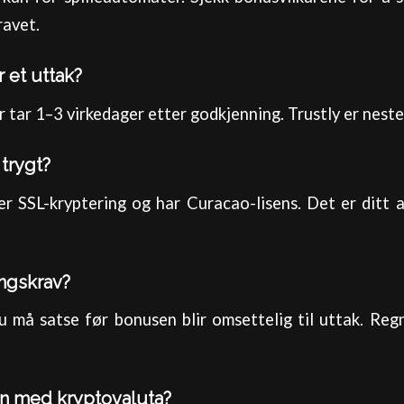
avet.
r et uttak?
 tar 1–3 virkedager etter godkjenning. Trustly er nest
 trygt?
er SSL-kryptering og har Curacao-lisens. Det er ditt a
ngskrav?
 må satse før bonusen blir omsettelig til uttak. Reg
nn med kryptovaluta?