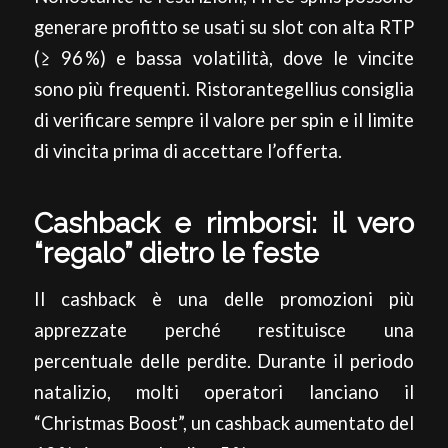
generare profitto se usati su slot con alta RTP
(≥ 96 %) e bassa volatilità, dove le vincite
sono più frequenti. Ristorantegellius consiglia
di verificare sempre il valore per spin e il limite
di vincita prima di accettare l’offerta.
Cashback e rimborsi: il vero
“regalo” dietro le feste
Il cashback è una delle promozioni più
apprezzate perché restituisce una
percentuale delle perdite. Durante il periodo
natalizio, molti operatori lanciano il
“Christmas Boost”, un cashback aumentato del