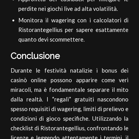
perdite nei giochi live ad alta volatilità.
Monitora il wagering con i calcolatori di
Ristorantegellius per sapere esattamente
quanto devi scommettere.
Conclusione
Durante le festività natalizie i bonus dei
casinò online possono apparire come veri
miracoli, ma è fondamentale separare il mito
dalla realtà. I “regali” gratuiti nascondono
spesso requisiti di wagering, limiti di prelievo e
condizioni di gioco specifiche. Utilizzando la
checklist di Ristorantegellius, confrontando le
licenze e leggendo attentamente i termini, il