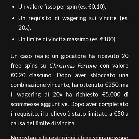
Un valore fisso per spin (es. €0,10).
Un requisito di wagering sui vincite (es.
20x).
Un limite di vincita massimo (es. €100).
Un caso reale: un giocatore ha ricevuto 20
free spins su
Christmas Fortune
con valore
€0,20 ciascuno. Dopo aver sbloccato una
combinazione vincente, ha ottenuto €250, ma
il wagering di 20x ha richiesto €5.000 di
scommesse aggiuntive. Dopo aver completato
il requisito, il prelievo è stato limitato a €50 a
causa del limite di vincita.
Nonostante le restrizioni, i free spins possono