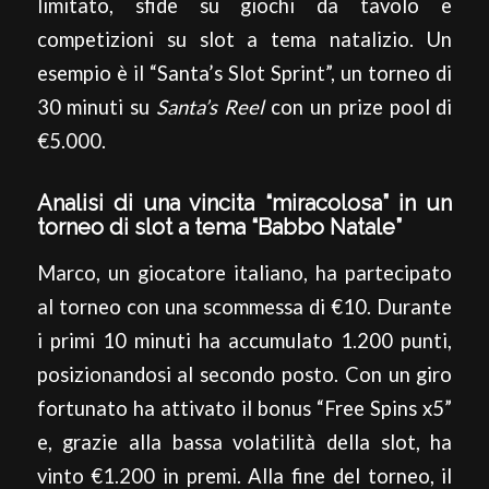
limitato, sfide su giochi da tavolo e
competizioni su slot a tema natalizio. Un
esempio è il “Santa’s Slot Sprint”, un torneo di
30 minuti su
Santa’s Reel
con un prize pool di
€5.000.
Analisi di una vincita “miracolosa” in un
torneo di slot a tema “Babbo Natale”
Marco, un giocatore italiano, ha partecipato
al torneo con una scommessa di €10. Durante
i primi 10 minuti ha accumulato 1.200 punti,
posizionandosi al secondo posto. Con un giro
fortunato ha attivato il bonus “Free Spins x5”
e, grazie alla bassa volatilità della slot, ha
vinto €1.200 in premi. Alla fine del torneo, il