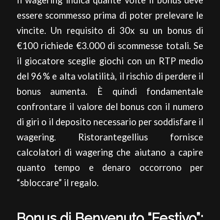
Il wagering indica quante volte il bonus deve
essere scommesso prima di poter prelevare le
vincite. Un requisito di 30x su un bonus di
€100 richiede €3.000 di scommesse totali. Se
il giocatore sceglie giochi con un RTP medio
del 96 % e alta volatilità, il rischio di perdere il
bonus aumenta. È quindi fondamentale
confrontare il valore del bonus con il numero
di giri o il deposito necessario per soddisfare il
wagering. Ristorantegellius fornisce
calcolatori di wagering che aiutano a capire
quanto tempo e denaro occorrono per
“sbloccare” il regalo.
Bonus di Benvenuto “Festivo”: