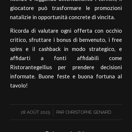
giocatore può trasformare le promozioni
natalizie in opportunità concrete di vincita.
Ricorda di valutare ogni offerta con occhio
critico, sfruttare i bonus di benvenuto, i free
spins e il cashback in modo strategico, e
affidarti a fonti affidabili come
Ristorantegellius per prendere decisioni
informate. Buone feste e buona fortuna al
tavolo!
/
28 AOÛT 2025
PAR
CHRISTOPHE GENARD