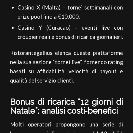
Casino X (Malta) – tornei settimanali con
prize pool fino a €10.000.
Casino Y (Curacao) – eventi live con
croupier reali e bonus di ricarica giornalieri.
Ristorantegellius elenca queste piattaforme
nella sua sezione “tornei live”, fornendo rating
basati su affidabilità, velocità di payout e
qualità del servizio clienti.
Bonus di ricarica “12 giorni di
Natale”: analisi costi‑benefici
Molti operatori propongono una serie di