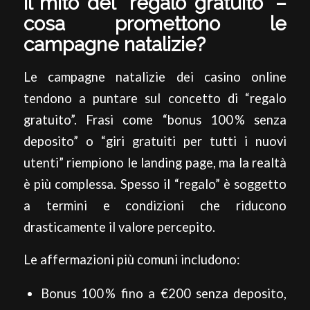
Il mito del “regalo gratuito” –
cosa promettono le
campagne natalizie?
Le campagne natalizie dei casino online
tendono a puntare sul concetto di “regalo
gratuito”. Frasi come “bonus 100 % senza
deposito” o “giri gratuiti per tutti i nuovi
utenti” riempiono le landing page, ma la realtà
è più complessa. Spesso il “regalo” è soggetto
a termini e condizioni che riducono
drasticamente il valore percepito.
Le affermazioni più comuni includono:
Bonus 100 % fino a €200 senza deposito,