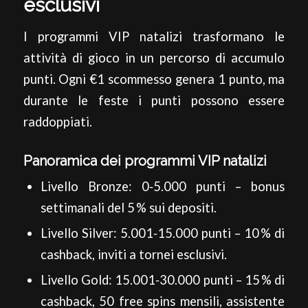
esclusivi
I programmi VIP natalizi trasformano le
attività di gioco in un percorso di accumulo
punti. Ogni €1 scommesso genera 1 punto, ma
durante le feste i punti possono essere
raddoppiati.
Panoramica dei programmi VIP natalizi
Livello Bronze: 0‑5.000 punti – bonus
settimanali del 5 % sui depositi.
Livello Silver: 5.001‑15.000 punti – 10 % di
cashback, inviti a tornei esclusivi.
Livello Gold: 15.001‑30.000 punti – 15 % di
cashback, 50 free spins mensili, assistente