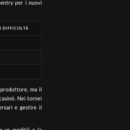
entry per i nuovi
I DIFFICOLTÀ
 produttore, ma il
casinò. Nei tornei
rsari e gestire il
p vs crediti) e la