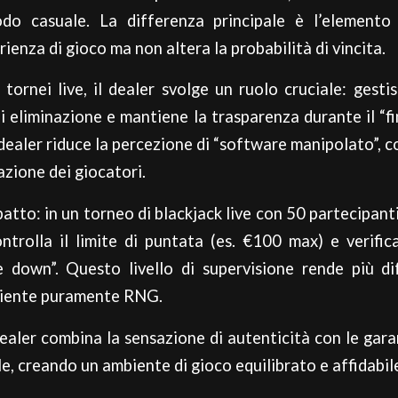
do casuale. La differenza principale è l’element
rienza di gioco ma non altera la probabilità di vincita.
tornei live, il dealer svolge un ruolo cruciale: gesti
i eliminazione e mantiene la trasparenza durante il “fin
 dealer riduce la percezione di “software manipolato”, 
azione dei giocatori.
tto: in un torneo di blackjack live con 50 partecipanti,
trolla il limite di puntata (es. €100 max) e verifica
 down”. Questo livello di supervisione rende più dif
biente puramente RNG.
e dealer combina la sensazione di autenticità con le gar
le, creando un ambiente di gioco equilibrato e affidabil