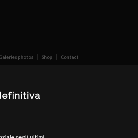
Galeries photos
Shop
Contact
definitiva
ziale negli ultimi