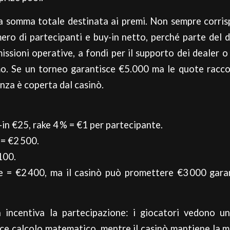
 la somma totale destinata ai premi. Non sempre corri
ero di partecipanti e buy‑in netto, perché parte del 
ssioni operative, a fondi per il supporto dei dealer 
mo. Se un torneo garantisce €5.000 ma le quote rac
enza è coperta dal casinò.
y‑in €25, rake 4 % = €1 per partecipante.
 = €2 500.
100.
le = €2 400, ma il casinò può promettere €3 000 garan
 incentiva la partecipazione: i giocatori vedono u
ice calcolo matematico, mentre il casinò mantiene la 