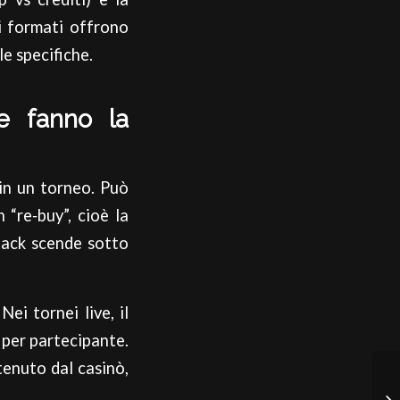
i formati offrono
le specifiche.
he fanno la
 in un torneo. Può
 “re‑buy”, cioè la
stack scende sotto
Nei tornei live, il
o per partecipante.
tenuto dal casinò,
Po