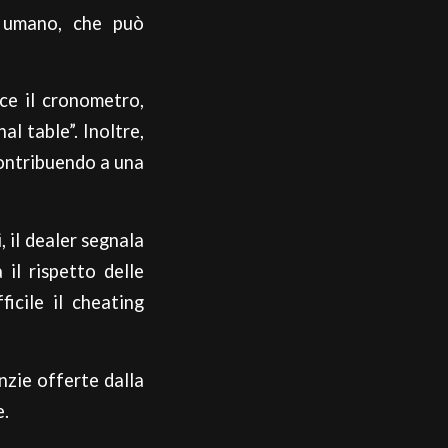
o umano, che può
sce il cronometro,
al table”. Inoltre,
contribuendo a una
 il dealer segnala
 il rispetto delle
ficile il cheating
anzie offerte dalla
e.