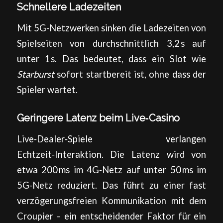
Schnellere Ladezeiten
Mit 5G‑Netzwerken sinken die Ladezeiten von
Spielseiten von durchschnittlich 3,2 s auf
unter 1 s. Das bedeutet, dass ein Slot wie
Starburst
sofort startbereit ist, ohne dass der
Spieler wartet.
Geringere Latenz beim Live‑Casino
Live‑Dealer‑Spiele verlangen
Echtzeit‑Interaktion. Die Latenz wird von
etwa 200 ms im 4G‑Netz auf unter 50 ms im
5G‑Netz reduziert. Das führt zu einer fast
verzögerungsfreien Kommunikation mit dem
Croupier – ein entscheidender Faktor für ein