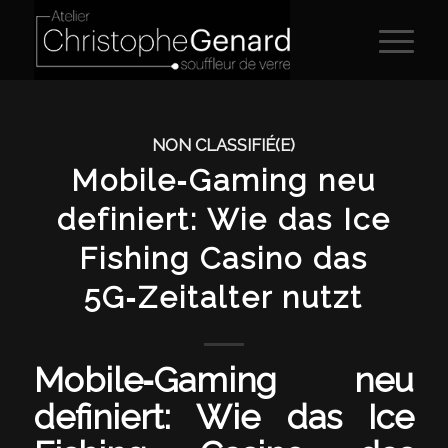
NON CLASSIFIÉ(E)
Mobile‑Gaming neu
definiert: Wie das Ice
Fishing Casino das
5G‑Zeitalter nutzt
Mobile‑Gaming neu
definiert: Wie das Ice