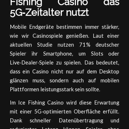
Fishing Casino das
5G‑Zeitalter nutzt
Mobile Endgeräte bestimmen immer stärker,
wie wir Casinospiele genießen. Laut einer
aktuellen Studie nutzen 71 % deutscher
Spieler ihr Smartphone, um Slots oder
Live‑Dealer‑Spiele zu spielen. Das bedeutet,
dass ein Casino nicht nur auf dem Desktop
glänzen muss, sondern auch auf mobilen
Plattformen leistungsstark sein sollte.
Im Ice Fishing Casino wird diese Erwartung
mit einer 5G‑optimierten Oberfläche erfüllt.
Dank schneller Datenübertragung und