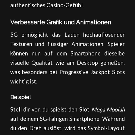
authentisches Casino‑Gefühl.
Verbesserte Grafik und Animationen
5G ermöglicht das Laden hochauflösender
Texturen und flüssiger Animationen. Spieler
können nun auf dem Smartphone dieselbe
visuelle Qualität wie am Desktop genießen,
was besonders bei Progressive Jackpot Slots
wichtig ist.
Beispiel
Stell dir vor, du spielst den Slot
Mega Moolah
auf deinem 5G‑fähigen Smartphone. Während
du den Dreh auslöst, wird das Symbol‑Layout