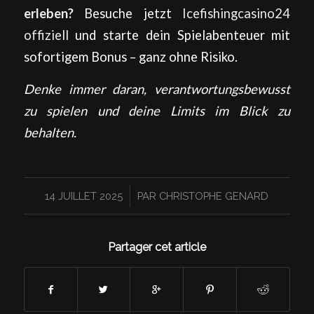
erleben?
Besuche jetzt
Icefishingcasino24
offiziell
und starte dein Spielabenteuer mit
sofortigem Bonus – ganz ohne Risiko.
Denke immer daran, verantwortungsbewusst
zu spielen und deine Limits im Blick zu
behalten.
/
14 JUILLET 2025
PAR
CHRISTOPHE GENARD
Partager cet article