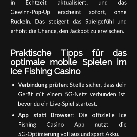
in Echtzeit aktualisiert, und das
Gewinn‑Pop‑Up erscheint sofort, ohne
Ruckeln. Das steigert das Spielgefühl und
erhöht die Chance, den Jackpot zu erwischen.
Praktische Tipps für das
optimale mobile Spielen im
Ice Fishing Casino
Verbindung prüfen
: Stelle sicher, dass dein
Gerät mit einem 5G‑Netz verbunden ist,
bevor du ein Live‑Spiel startest.
App statt Browser
: Die offizielle Ice
Fishing Casino App nutzt die
5G‑Optimierung voll aus und spart Akku.