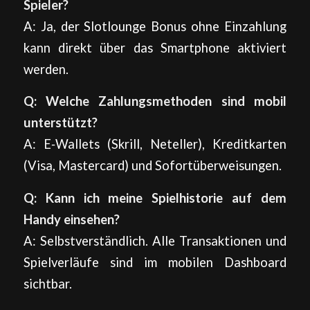
Spieler?
A: Ja, der Slotlounge Bonus ohne Einzahlung
kann direkt über das Smartphone aktiviert
werden.
Q: Welche Zahlungsmethoden sind mobil
unterstützt?
A: E‑Wallets (Skrill, Neteller), Kreditkarten
(Visa, Mastercard) und Sofortüberweisungen.
Q: Kann ich meine Spielhistorie auf dem
Handy einsehen?
A: Selbstverständlich. Alle Transaktionen und
Spielverläufe sind im mobilen Dashboard
sichtbar.