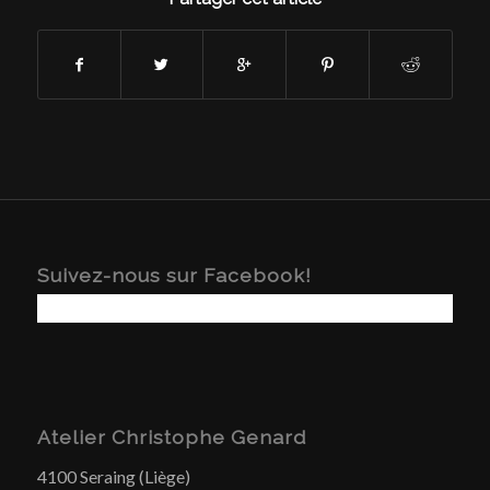
Suivez-nous sur Facebook!
Atelier Christophe Genard
4100 Seraing (Liège)