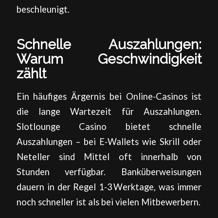
beschleunigt.
Schnelle Auszahlungen:
Warum Geschwindigkeit
zählt
Ein häufiges Ärgernis bei Online‑Casinos ist
die lange Wartezeit für Auszahlungen.
Slotlounge Casino bietet schnelle
Auszahlungen – bei E‑Wallets wie Skrill oder
Neteller sind Mittel oft innerhalb von
Stunden verfügbar. Banküberweisungen
dauern in der Regel 1‑3 Werktage, was immer
noch schneller ist als bei vielen Mitbewerbern.