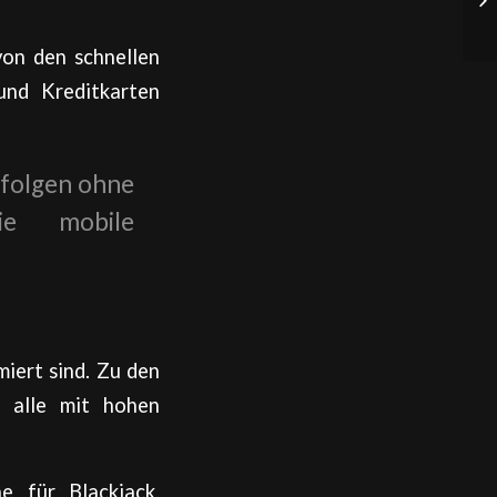
Ca
von den schnellen
und Kreditkarten
rfolgen ohne
ie mobile
miert sind. Zu den
– alle mit hohen
e für Blackjack,