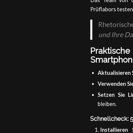
Das Team von Ca
Prüflabors teste
Rhetorisch
und Ihre D
Praktisc
Smartphon
Aktualisieren 
Verwenden Sie
Setzen Sie Li
bleiben.
Schnellcheck: 5
Installieren