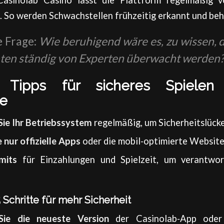
sinolab Casino lässt die Plattform regelmäßig 
n. So werden Schwachstellen frühzeitig erkannt und be
e Frage:
Wie beruhigend wäre es, zu wissen, d
aten ständig von Experten überwacht werden
he Tipps für sicheres Spiele
e
Sie Ihr Betriebssystem
regelmäßig, um Sicherheitslücke
 nur offizielle Apps
oder die mobil‑optimierte Website
mits
für Einzahlungen und Spielzeit, um verantwo
 Schritte für mehr Sicherheit
 Sie die neueste Version
der Casinolab‑App oder