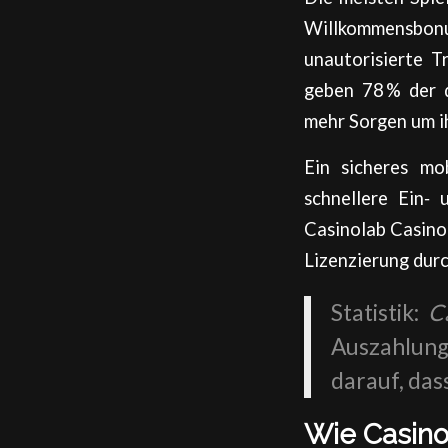
Willkommensbonus
unautorisierte T
geben 78 % der d
mehr Sorgen um ih
Ein sicheres mo
schnellere Ein‑ 
Casinolab Casino 
Lizenzierung dur
Statistik:
C
Auszahlungs
darauf, das
Wie Casino