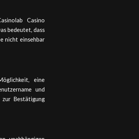
asinolab Casino
Das bedeutet, dass
e nicht einsehbar
glichkeit, eine
Benutzername und
 zur Bestätigung