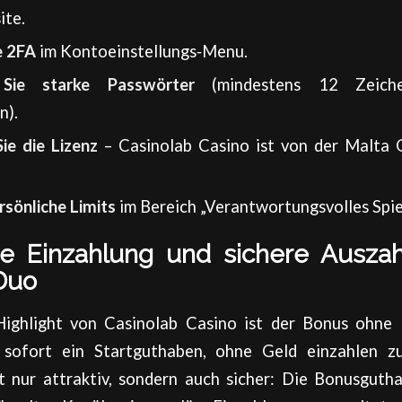
te.
e 2FA
im Kontoeinstellungs‑Menu.
Sie starke Passwörter
(mindestens 12 Zeich
n).
ie die Lizenz
– Casinolab Casino ist von der Malta 
rsönliche Limits
im Bereich „Verantwortungsvolles Spie
e Einzahlung und sichere Auszah
Duo
Highlight von Casinolab Casino ist der Bonus ohne 
n sofort ein Startguthaben, ohne Geld einzahlen z
t nur attraktiv, sondern auch sicher: Die Bonusgut