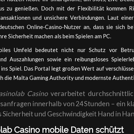
 zu genießen. Doch mit der Flexibilität kommen Ri
ransaktionen und unsichere Verbindungen. Laut einer
eutschen Online‑Casino‑Nutzer an, dass sie sich be
re Sicherheit machen als beim Spielen am PC.
biles Umfeld bedeutet nicht nur Schutz vor Betr
und Auszahlungen sowie ein reibungsloses Spielerl
ins Spiel. Das Portal legt großen Wert auf verschlüss
ch die Malta Gaming Authority und modernste Authentif
asinolab Casino
verarbeitet durchschnittlic
anfragen innerhalb von 24 Stunden – ein kl
s Sicherheit und Geschwindigkeit Hand in Ha
lab Casino mobile Daten schützt