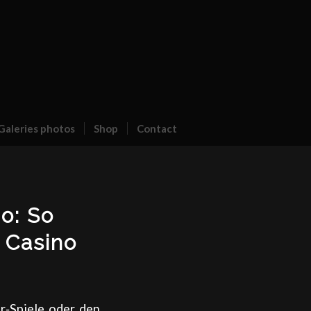
Galeries photos
Shop
Contact
o: So
b Casino
r‑Spiele oder den