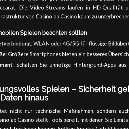
ccarat. Die Video‑Streams laufen in HD‑Qualität u
frastruktur von Casinolab Casino kaum zu unterbrechen
obilen Spielen beachten sollten
netverbindung
: WLAN oder 4G/5G für flüssige Bildüber
öße
: Größere Smartphones bieten ein besseres Übersich
ement
: Schalten Sie unnötige Hintergrund‑Apps aus
ungsvolles Spielen – Sicherheit ge
 Daten hinaus
utet nicht nur technische Maßnahmen, sondern auc
sinolab Casino stellt Tools bereit, mit denen Sie Limits
lzeit festlegen können. Sollten Sie das Gefühl haben