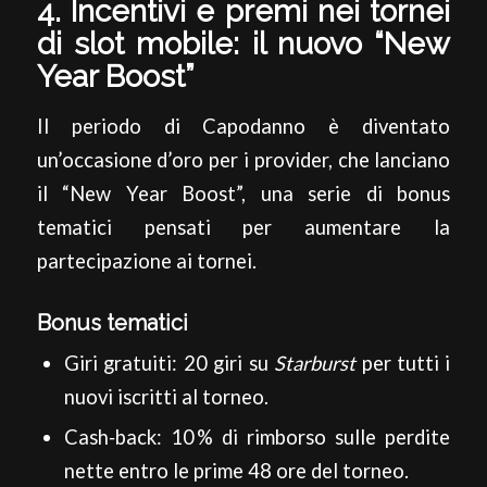
4. Incentivi e premi nei tornei
di slot mobile: il nuovo “New
Year Boost”
Il periodo di Capodanno è diventato
un’occasione d’oro per i provider, che lanciano
il “New Year Boost”, una serie di bonus
tematici pensati per aumentare la
partecipazione ai tornei.
Bonus tematici
Giri gratuiti: 20 giri su
Starburst
per tutti i
nuovi iscritti al torneo.
Cash‑back: 10 % di rimborso sulle perdite
nette entro le prime 48 ore del torneo.