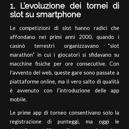
1. L’evoluzione dei tornei di
slot su smartphone
Le competizioni di slot hanno radici che
affondano nei primi anni 2000, quando i
casinò terrestri organizzavano “slot
marathon” in cui i giocatori si sfidavano su
macchine fisiche per ore consecutive. Con
l’avvento del web, queste gare sono passate a
piattaforme online, ma il vero salto di qualità
è avvenuto con l’introduzione delle app
mobile.
Le prime app di torneo consentivano solo la
registrazione di punteggi, ma oggi le