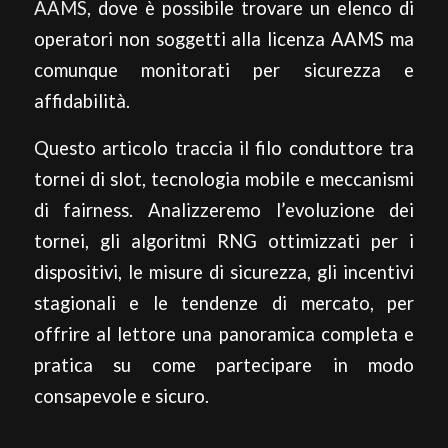
AAMS
, dove è possibile trovare un elenco di
operatori non soggetti alla licenza AAMS ma
comunque monitorati per sicurezza e
affidabilità.
Questo articolo traccia il filo conduttore tra
tornei di slot, tecnologia mobile e meccanismi
di fairness. Analizzeremo l’evoluzione dei
tornei, gli algoritmi RNG ottimizzati per i
dispositivi, le misure di sicurezza, gli incentivi
stagionali e le tendenze di mercato, per
offrire al lettore una panoramica completa e
pratica su come partecipare in modo
consapevole e sicuro.