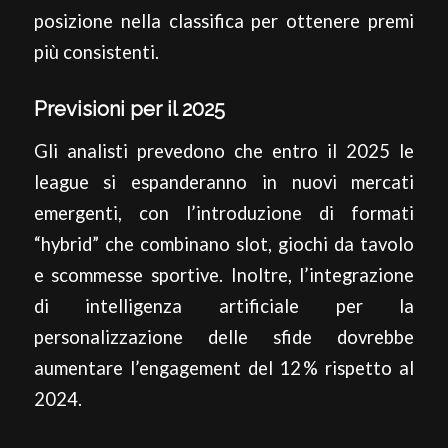
posizione nella classifica per ottenere premi
più consistenti.
Previsioni per il 2025
Gli analisti prevedono che entro il 2025 le
league si espanderanno in nuovi mercati
emergenti, con l’introduzione di formati
“hybrid” che combinano slot, giochi da tavolo
e scommesse sportive. Inoltre, l’integrazione
di intelligenza artificiale per la
personalizzazione delle sfide dovrebbe
aumentare l’engagement del 12 % rispetto al
2024.