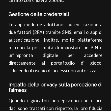
cifrato con chiavi a 256 bit.
Gestione delle credenziali
Le app moderne adottano l’autenticazione a
due fattori (2FA) tramite SMS, email o app di
autenticazione. Inoltre, molte piattaforme
offrono la possibilità di impostare un PIN o
un’impronta digitale per accedere
direttamente al portafoglio di gioco,
riducendo il rischio di accessi non autorizzati.
Impatto della privacy sulla percezione di
fairness
Quando i giocatori percepiscono che i loro
dati sono trattati con rispetto, la loro fiducia