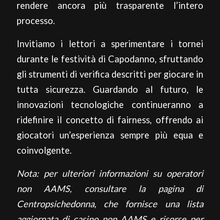
rendere ancora più trasparente l’intero
processo.
Invitiamo i lettori a sperimentare i tornei
durante le festività di Capodanno, sfruttando
gli strumenti di verifica descritti per giocare in
tutta sicurezza. Guardando al futuro, le
innovazioni tecnologiche continueranno a
ridefinire il concetto di fairness, offrendo ai
giocatori un’esperienza sempre più equa e
coinvolgente.
Nota: per ulteriori informazioni su operatori
non AAMS, consultare la pagina di
Centropsichedonna, che fornisce una lista
aggiornata di casino non AAMS e risorse per