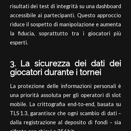
risultati dei test di integrità su una dashboard
accessibile ai partecipanti. Questo approccio
riduce il sospetto di manipolazione e aumenta
la fiducia, soprattutto tra i giocatori più
esperti.
3. La sicurezza dei dati dei
giocatori durante i tornei
La protezione delle informazioni personali è
una priorità assoluta per gli operatori di slot
mobile. La crittografia end‑to‑end, basata su
TLS 1.3, garantisce che ogni scambio di dati –
dalla registrazione al deposito di fondi – sia