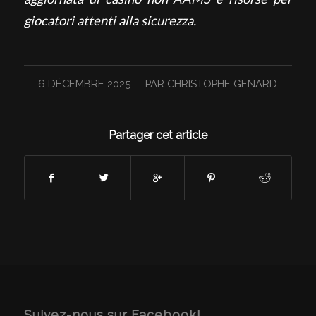
giocatori attenti alla sicurezza.
/
6 DÉCEMBRE 2025
PAR
CHRISTOPHE GENARD
Partager cet article
Suivez-nous sur Facebook!