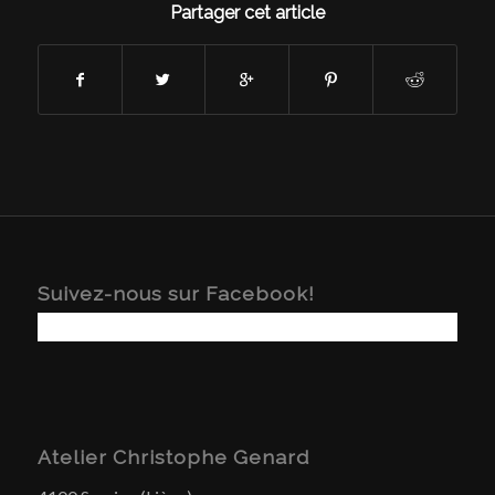
Partager cet article
Suivez-nous sur Facebook!
Atelier Christophe Genard