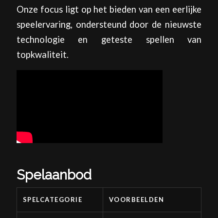
Onze focus ligt op het bieden van een eerlijke
speelervaring, ondersteund door de nieuwste
technologie en geteste spellen van
topkwaliteit.
Spelaanbod
SPELCATEGORIE
VOORBEELDEN