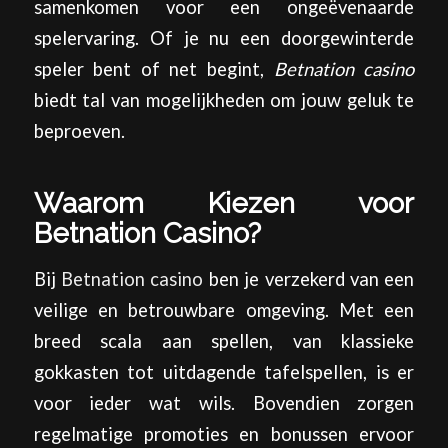
samenkomen voor een ongeëvenaarde
spelervaring. Of je nu een doorgewinterde
speler bent of net begint,
Betnation casino
biedt tal van mogelijkheden om jouw geluk te
beproeven.
Waarom Kiezen voor
Betnation Casino?
Bij
Betnation casino
ben je verzekerd van een
veilige en betrouwbare omgeving. Met een
breed scala aan spellen, van klassieke
gokkasten tot uitdagende tafelspellen, is er
voor ieder wat wils. Bovendien zorgen
regelmatige promoties en bonussen ervoor