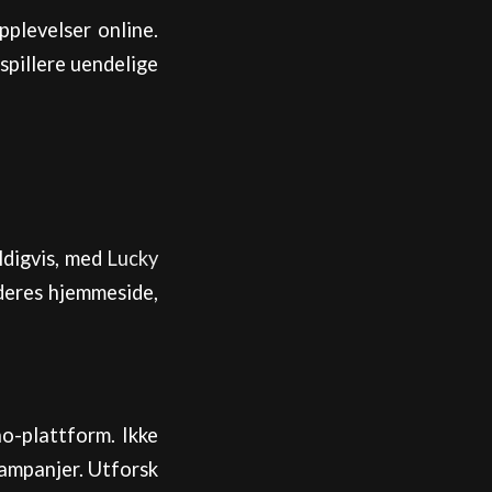
pplevelser online.
spillere uendelige
ldigvis, med
Lucky
l deres hjemmeside,
o-plattform. Ikke
kampanjer. Utforsk