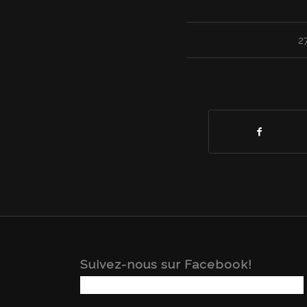
2
Suivez-nous sur Facebook!