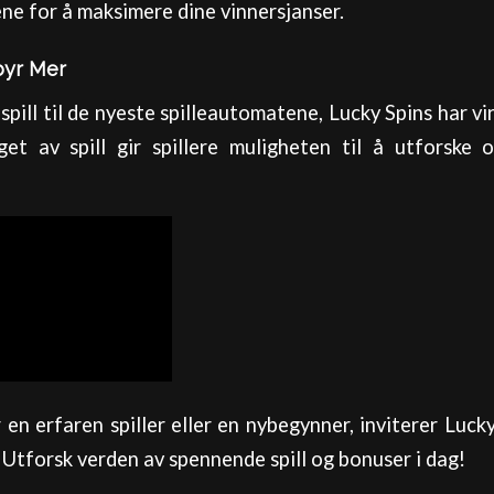
ene for å maksimere dine vinnersjanser.
byr Mer
spill til de nyeste spilleautomatene, Lucky Spins har vir
et av spill gir spillere muligheten til å utforske 
en erfaren spiller eller en nybegynner, inviterer Luck
. Utforsk verden av spennende spill og bonuser i dag!