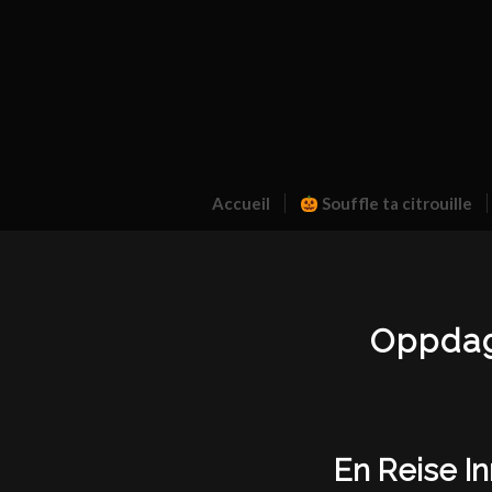
Accueil
Souffle ta citrouille
Oppdag
En Reise In