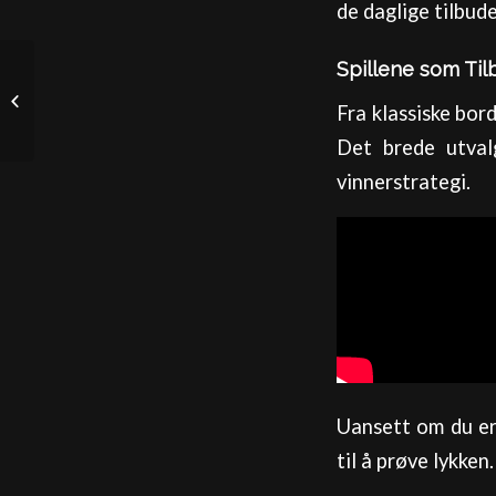
de daglige tilbud
Spillene som Til
Casino Verde Anleitung – Schritt für
Fra klassiske bord
Schritt zum Spielspaß
Det brede utvalg
vinnerstrategi.
Uansett om du er 
til å prøve lykken