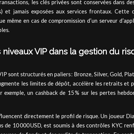
transactions, les clés privées sont conservées dans 
) et jamais exposées aux services frontaux. Cette
que même en cas de compromission d’un serveur d’appli
les.
 niveaux VIP dans la gestion du ris
P sont structurés en paliers : Bronze, Silver, Gold, Pl
mente les limites de dépôt, accélère les retraits et
ar exemple, un cashback de 15 % sur les pertes hebdo
luencent directement le profil de risque. Un joueur D
s de 10 000 USD, est soumis à des contrôles KYC renf