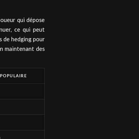
 joueur qui dépose
nuer, ce qui peut
ls de hedging pour
 en maintenant des
 POPULAIRE
)