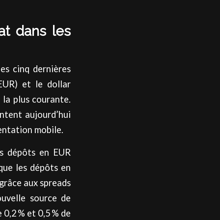
t dans les
des cinq dernières
EUR) et le dollar
 la plus courante.
ntent aujourd’hui
ientation mobile.
les dépôts en EUR
 que les dépôts en
 grâce aux spreads
ouvelle source de
 0,2 % et 0,5 % de