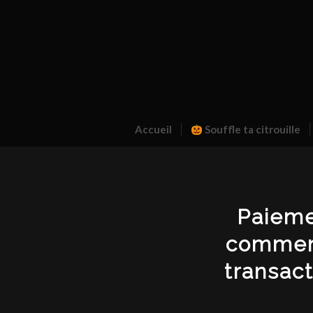
Accueil
Souffle ta citrouille
Paiemen
comment
transac