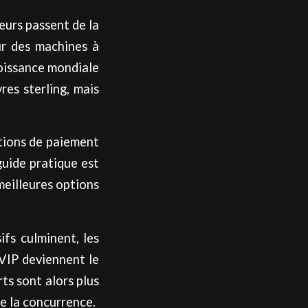
eurs passent de la
ur des machines à
roissance mondiale
res sterling, mais
utions de paiement
guide pratique est
 meilleures options
ifs culminent, les
VIP deviennent le
rts sont alors plus
de la concurrence.