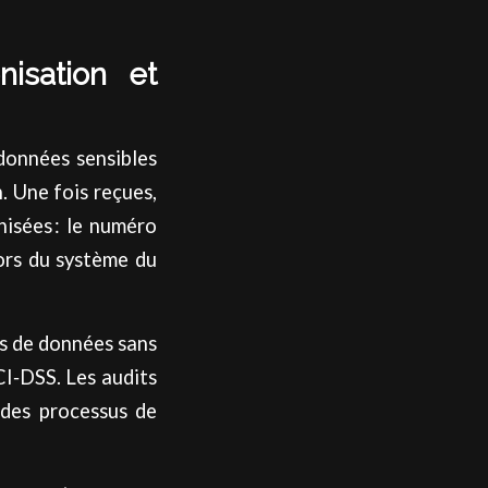
nisation et
données sensibles
. Une fois reçues,
isées : le numéro
ors du système du
es de données sans
CI‑DSS. Les audits
é des processus de