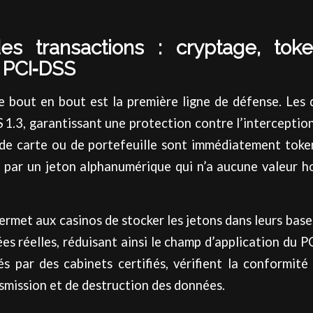
es transactions : cryptage, toke
 PCI‑DSS
e bout en bout est la première ligne de défense. Les 
S 1.3, garantissant une protection contre l’interception
 de carte ou de portefeuille sont immédiatement token
é par un jeton alphanumérique qui n’a aucune valeur h
ermet aux casinos de stocker les jetons dans leurs bas
es réelles, réduisant ainsi le champ d’application du P
és par des cabinets certifiés, vérifient la conformit
smission et de destruction des données.