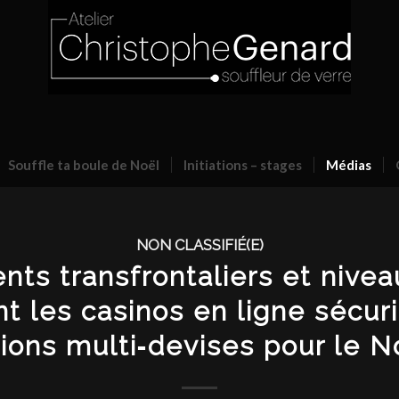
Souffle ta boule de Noël
Initiations – stages
Médias
NON CLASSIFIÉ(E)
ts transfrontaliers et nivea
 les casinos en ligne sécuri
tions multi‑devises pour le N