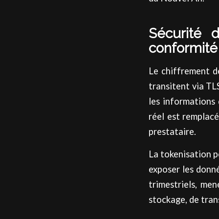
Sécurité d
conformité
Le chiffrement d
transitent via TL
les informations
réel est remplac
prestataire.
La tokenisation p
exposer les donné
trimestriels, men
stockage, de tran