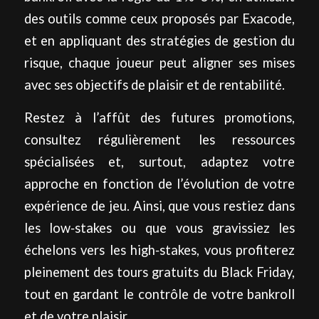
des outils comme ceux proposés par Exacode,
et en appliquant des stratégies de gestion du
risque, chaque joueur peut aligner ses mises
avec ses objectifs de plaisir et de rentabilité.
Restez à l’affût des futures promotions,
consultez régulièrement les ressources
spécialisées et, surtout, adaptez votre
approche en fonction de l’évolution de votre
expérience de jeu. Ainsi, que vous restiez dans
les low‑stakes ou que vous gravissiez les
échelons vers les high‑stakes, vous profiterez
pleinement des tours gratuits du Black Friday,
tout en gardant le contrôle de votre bankroll
et de votre plaisir.