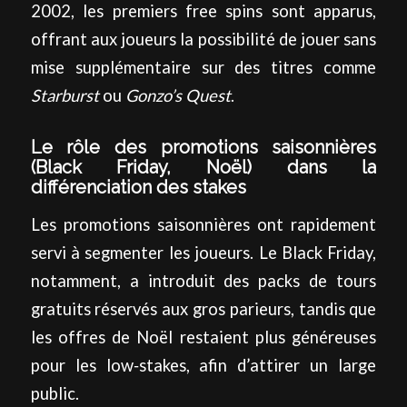
2002, les premiers free spins sont apparus,
offrant aux joueurs la possibilité de jouer sans
mise supplémentaire sur des titres comme
Starburst
ou
Gonzo’s Quest
.
Le rôle des promotions saisonnières
(Black Friday, Noël) dans la
différenciation des stakes
Les promotions saisonnières ont rapidement
servi à segmenter les joueurs. Le Black Friday,
notamment, a introduit des packs de tours
gratuits réservés aux gros parieurs, tandis que
les offres de Noël restaient plus généreuses
pour les low‑stakes, afin d’attirer un large
public.