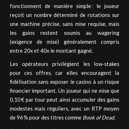
fonctionnent de manière simple : le joueur
reçoit un nombre déterminé de rotations sur
une machine précise, sans mise requise, mais
les gains restent soumis au wagering
(exigence de mise) généralement compris
entre 20x et 40x le montant gagné.
Les opérateurs privilégient les low‑stakes
pour ces offres, car elles encouragent la
fidélisation sans exposer le casino à un risque
financier important. Un joueur qui ne mise que
0,10 € par tour peut ainsi accumuler des gains
modestes mais réguliers, avec un RTP moyen
de 96 % pour des titres comme
Book of Dead
.