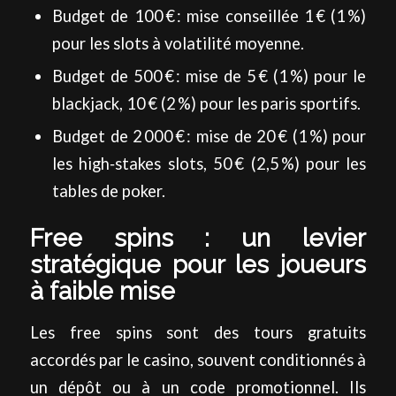
Budget de 100 € : mise conseillée 1 € (1 %)
pour les slots à volatilité moyenne.
Budget de 500 € : mise de 5 € (1 %) pour le
blackjack, 10 € (2 %) pour les paris sportifs.
Budget de 2 000 € : mise de 20 € (1 %) pour
les high‑stakes slots, 50 € (2,5 %) pour les
tables de poker.
Free spins : un levier
stratégique pour les joueurs
à faible mise
Les free spins sont des tours gratuits
accordés par le casino, souvent conditionnés à
un dépôt ou à un code promotionnel. Ils