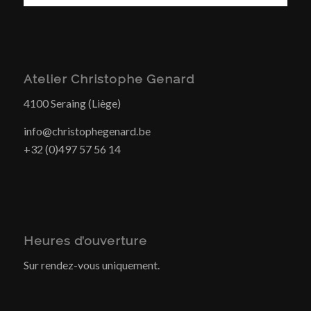
Atelier Christophe Genard
4100 Seraing (Liège)
info@christophegenard.be
+32 (0)497 57 56 14
Heures d’ouverture
Sur rendez-vous uniquement.