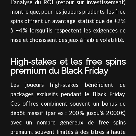
L’analyse du ROI (retour sur investissement)
montre que, pour les joueurs prudents, les free
spins offrent un avantage statistique de +2 %
à +4 % lorsqu’ils respectent les exigences de
mise et choisissent des jeux à faible volatilité.
High‑stakes et les free spins
premium du Black Friday
Les joueurs high‑stakes bénéficient de
packages exclusifs pendant le Black Friday.
Ces offres combinent souvent un bonus de
dépôt massif (par ex. : 200 % jusqu’à 2 000 €)
avec un nombre généreux de free spins
premium, souvent limités à des titres à haute