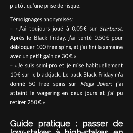
plutôt qu’une prise de risque.
Témoignages anonymisés :
– « J’ai toujours joué à 0,05 € sur
Starburst
.
Après le Black Friday, j’ai tenté 0,50 € pour
débloquer 100 free spins, et j’ai fini la semaine
avec un petit gain de 30 €. »
– « Je suis semi‑pro et je mise habituellement
10 € sur le blackjack. Le pack Black Friday m’a
donné 50 free spins sur
Mega Joker
; j’ai
atteint le wagering en deux jours et j’ai pu
retirer 250 €. »
Guide pratique : passer de
low‑stakes à high‑stakes en