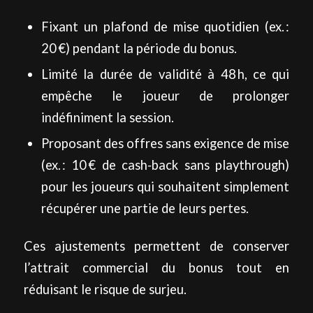
Fixant un plafond de mise quotidien (ex. :
20 €) pendant la période du bonus.
Limité la durée de validité à 48 h, ce qui
empêche le joueur de prolonger
indéfiniment la session.
Proposant des offres sans exigence de mise
(ex. : 10 € de cash‑back sans playthrough)
pour les joueurs qui souhaitent simplement
récupérer une partie de leurs pertes.
Ces ajustements permettent de conserver
l’attrait commercial du bonus tout en
réduisant le risque de surjeu.