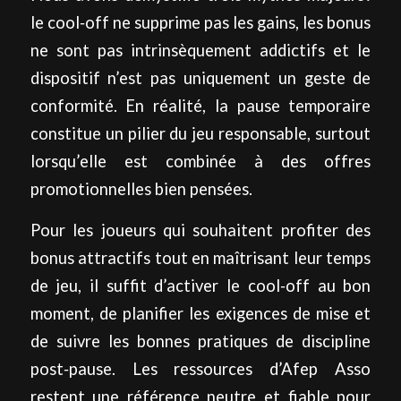
le cool‑off ne supprime pas les gains, les bonus
ne sont pas intrinsèquement addictifs et le
dispositif n’est pas uniquement un geste de
conformité. En réalité, la pause temporaire
constitue un pilier du jeu responsable, surtout
lorsqu’elle est combinée à des offres
promotionnelles bien pensées.
Pour les joueurs qui souhaitent profiter des
bonus attractifs tout en maîtrisant leur temps
de jeu, il suffit d’activer le cool‑off au bon
moment, de planifier les exigences de mise et
de suivre les bonnes pratiques de discipline
post‑pause. Les ressources d’Afep Asso
restent une référence neutre et fiable pour