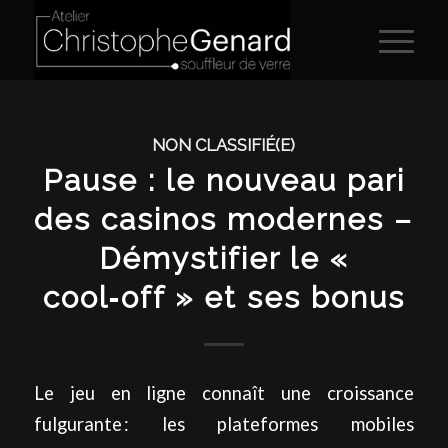
NON CLASSIFIÉ(E)
Pause : le nouveau pari
des casinos modernes –
Démystifier le «
cool‑off » et ses bonus
Le jeu en ligne connaît une croissance
fulgurante : les plateformes mobiles