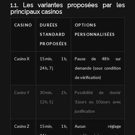
1.1. Les variantes proposées par les
principaux casinos
CASINO
DURÉES
OPTIONS
STANDARD
PERSONNALISÉES
PROPOSÉES
Casino X
15 min, 1 h,
Pause de 48 h sur
24 h, 7 j
demande (sous condition
de vérification)
Casino Y
30 min, 2 h,
Possibilité de choisir
12 h, 5 j
3 jours ou 10 jours avec
justification
Casino Z
15 min, 1 h,
Aucun réglage