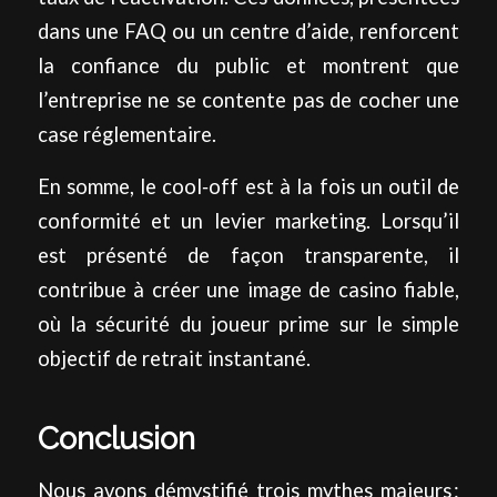
dans une FAQ ou un centre d’aide, renforcent
la confiance du public et montrent que
l’entreprise ne se contente pas de cocher une
case réglementaire.
En somme, le cool‑off est à la fois un outil de
conformité et un levier marketing. Lorsqu’il
est présenté de façon transparente, il
contribue à créer une image de casino fiable,
où la sécurité du joueur prime sur le simple
objectif de retrait instantané.
Conclusion
Nous avons démystifié trois mythes majeurs :