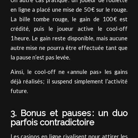
Un autre cas pratique : un joueur de roulette
en ligne a placé une mise de 50 € sur le rouge.
La bille tombe rouge, le gain de 100 € est
crédité, puis le joueur active le cool‑off
1 heure. Le gain reste disponible, mais aucune
autre mise ne pourra être effectuée tant que
la pause n’est pas levée.
Ainsi, le cool‑off ne « annule pas » les gains
déjà réalisés ; il suspend simplement l’activité
future.
3. Bonus et pauses : un duo
parfois contradictoire
Les casinos en ligne rivalisent pour attirer les