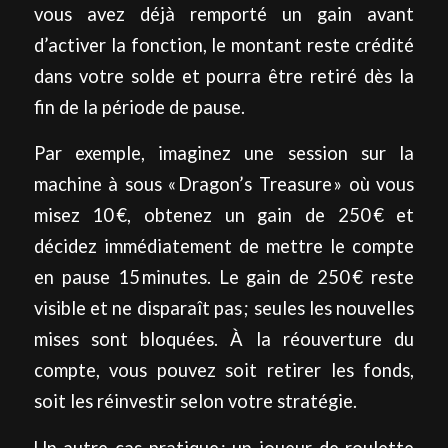
vous avez déjà remporté un gain avant
d’activer la fonction, le montant reste crédité
dans votre solde et pourra être retiré dès la
fin de la période de pause.
Par exemple, imaginez une session sur la
machine à sous « Dragon’s Treasure » où vous
misez 10 €, obtenez un gain de 250 € et
décidez immédiatement de mettre le compte
en pause 15 minutes. Le gain de 250 € reste
visible et ne disparaît pas ; seules les nouvelles
mises sont bloquées. À la réouverture du
compte, vous pouvez soit retirer les fonds,
soit les réinvestir selon votre stratégie.