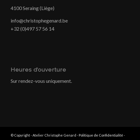
4100 Seraing (Liège)
info@christophegenard.be
+32 (0)497 57 56 14
Heures d’ouverture
Sur rendez-vous uniquement.
© Copyright - Atelier Christophe Genard -
Politique de Confidentialité
-