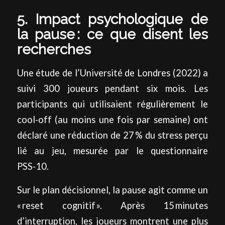
5. Impact psychologique de
la pause : ce que disent les
recherches
Une étude de l’Université de Londres (2022) a
suivi 300 joueurs pendant six mois. Les
participants qui utilisaient régulièrement le
cool‑off (au moins une fois par semaine) ont
déclaré une réduction de 27 % du stress perçu
lié au jeu, mesurée par le questionnaire
PSS‑10.
Sur le plan décisionnel, la pause agit comme un
« reset cognitif ». Après 15 minutes
d’interruption, les joueurs montrent une plus