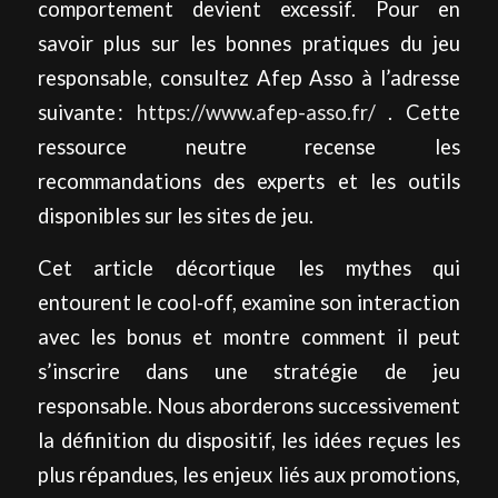
comportement devient excessif. Pour en
savoir plus sur les bonnes pratiques du jeu
responsable, consultez Afep Asso à l’adresse
suivante :
https://www.afep-asso.fr/
. Cette
ressource neutre recense les
recommandations des experts et les outils
disponibles sur les sites de jeu.
Cet article décortique les mythes qui
entourent le cool‑off, examine son interaction
avec les bonus et montre comment il peut
s’inscrire dans une stratégie de jeu
responsable. Nous aborderons successivement
la définition du dispositif, les idées reçues les
plus répandues, les enjeux liés aux promotions,