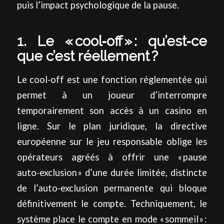
puis l’impact psychologique de la pause.
1. Le « cool‑off » : qu’est‑ce
que c’est réellement ?
Le cool‑off est une fonction réglementée qui
permet à un joueur d’interrompre
temporairement son accès à un casino en
ligne. Sur le plan juridique, la directive
européenne sur le jeu responsable oblige les
opérateurs agréés à offrir une « pause
auto‑exclusion » d’une durée limitée, distincte
de l’auto‑exclusion permanente qui bloque
définitivement le compte. Techniquement, le
système place le compte en mode « sommeil » :