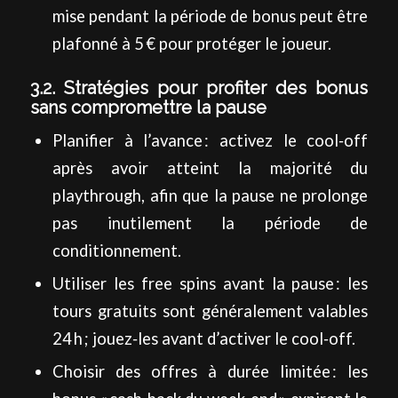
mise pendant la période de bonus peut être
plafonné à 5 € pour protéger le joueur.
3.2. Stratégies pour profiter des bonus
sans compromettre la pause
Planifier à l’avance : activez le cool‑off
après avoir atteint la majorité du
playthrough, afin que la pause ne prolonge
pas inutilement la période de
conditionnement.
Utiliser les free spins avant la pause : les
tours gratuits sont généralement valables
24 h ; jouez‑les avant d’activer le cool‑off.
Choisir des offres à durée limitée : les