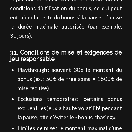
conditions d’utilisation du bonus, ce qui peut
entraîner la perte du bonus si la pause dépasse
la durée maximale autorisée (par exemple,
30 jours).
3.1. Conditions de mise et exigences de
jeu responsable
Playthrough : souvent 30 x le montant du
bonus (ex. : 50 € de free spins = 1 500 € de
mise requise).
Exclusions temporaires : certains bonus
excluent les jeux à haute volatilité pendant
la pause, afin d’éviter le « bonus‑chasing ».
Limites de mise : le montant maximal d’une