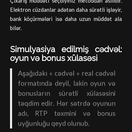
Çıxarış müddəti seçdiyiniz metoddan asılıdır.
Elektron cüzdanlar adətən daha sürətli işləyir,
bank köçürmələri isə daha uzun müddət ala
bilər.
Simulyasiya edilmiş cədvəl:
oyun və bonus xülasəsi
Aşağıdakı « cədvəl » real cədvəl
formatında deyil, lakin oyun və
bonusların sürətli xülasəsini
təqdim edir. Hər sətrdə oyunun
adı, RTP təxmini və bonus
uyğunluğu qeyd olunub.