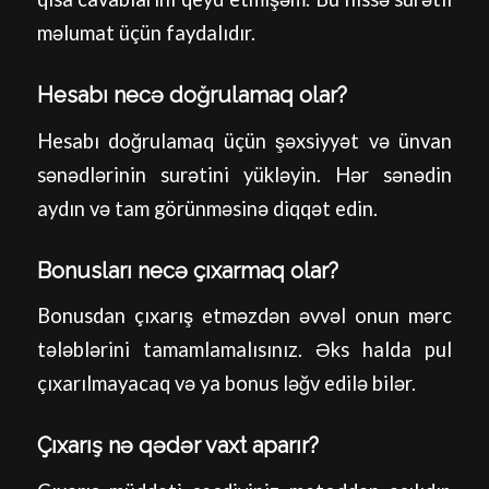
məlumat üçün faydalıdır.
Hesabı necə doğrulamaq olar?
Hesabı doğrulamaq üçün şəxsiyyət və ünvan
sənədlərinin surətini yükləyin. Hər sənədin
aydın və tam görünməsinə diqqət edin.
Bonusları necə çıxarmaq olar?
Bonusdan çıxarış etməzdən əvvəl onun mərc
tələblərini tamamlamalısınız. Əks halda pul
çıxarılmayacaq və ya bonus ləğv edilə bilər.
Çıxarış nə qədər vaxt aparır?