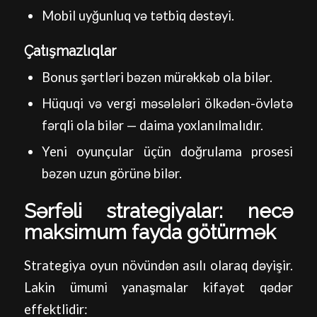
Mobil uyğunluq və tətbiq dəstəyi.
Çatışmazlıqlar
Bonus şərtləri bəzən mürəkkəb ola bilər.
Hüquqi və vergi məsələləri ölkədən-övlətə
fərqli ola bilər — daima yoxlanılmalıdır.
Yeni oyunçular üçün doğrulama prosesi
bəzən uzun görünə bilər.
Sərfəli strategiyalar: necə
maksimum fayda götürmək
Strategiya oyun növündən asılı olaraq dəyişir.
Lakin ümumi yanaşmalar kifayət qədər
effektlidir: