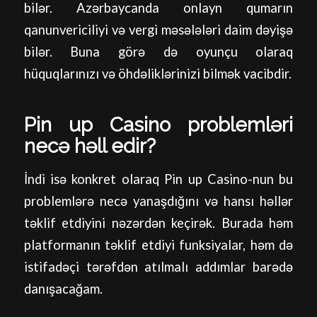
bilər. Azərbaycanda onlayn qumarın
qanunvericiliyi və vergi məsələləri daim dəyişə
bilər. Buna görə də oyunçu olaraq
hüquqlarınızı və öhdəliklərinizi bilmək vacibdir.
Pin up Casino problemləri
necə həll edir?
İndi isə konkret olaraq Pin up Casino-nun bu
problemlərə necə yanaşdığını və hansı həllər
təklif etdiyini nəzərdən keçirək. Burada həm
platformanın təklif etdiyi funksiyalar, həm də
istifadəçi tərəfdən atılmalı addımlar barədə
danışacağam.