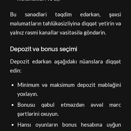
Bu sənədləri təqdim edərkən, şəxsi
məlumatların təhlükəsizliyinə diqqət yetirin və
yalnız rəsmi kanallar vasitəsilə göndərin.
Depozit və bonus seçimi
Depozit edərkən aşağıdakı nüanslara diqqət
edin:
Minimum və maksimum depozit məbləğini
yoxlayın.
Bonusu qəbul etməzdən əvvəl mərc
şərtlərini oxuyun.
Hansı oyunların bonus hesabına uyğun