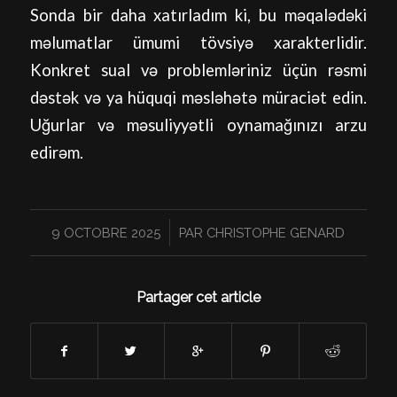
Sonda bir daha xatırladım ki, bu məqalədəki
məlumatlar ümumi tövsiyə xarakterlidir.
Konkret sual və problemləriniz üçün rəsmi
dəstək və ya hüquqi məsləhətə müraciət edin.
Uğurlar və məsuliyyətli oynamağınızı arzu
edirəm.
/
9 OCTOBRE 2025
PAR
CHRISTOPHE GENARD
Partager cet article