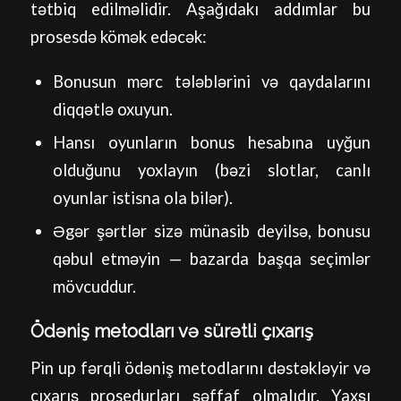
tətbiq edilməlidir. Aşağıdakı addımlar bu
prosesdə kömək edəcək:
Bonusun mərc tələblərini və qaydalarını
diqqətlə oxuyun.
Hansı oyunların bonus hesabına uyğun
olduğunu yoxlayın (bəzi slotlar, canlı
oyunlar istisna ola bilər).
Əgər şərtlər sizə münasib deyilsə, bonusu
qəbul etməyin — bazarda başqa seçimlər
mövcuddur.
Ödəniş metodları və sürətli çıxarış
Pin up fərqli ödəniş metodlarını dəstəkləyir və
çıxarış prosedurları şəffaf olmalıdır. Yaxşı