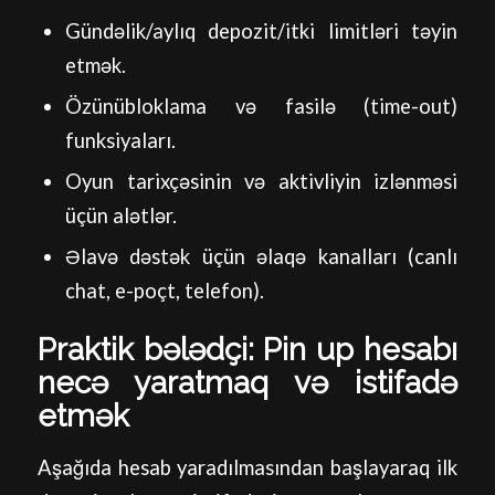
Gündəlik/aylıq depozit/itki limitləri təyin
etmək.
Özünübloklama və fasilə (time-out)
funksiyaları.
Oyun tarixçəsinin və aktivliyin izlənməsi
üçün alətlər.
Əlavə dəstək üçün əlaqə kanalları (canlı
chat, e-poçt, telefon).
Praktik bələdçi: Pin up hesabı
necə yaratmaq və istifadə
etmək
Aşağıda hesab yaradılmasından başlayaraq ilk