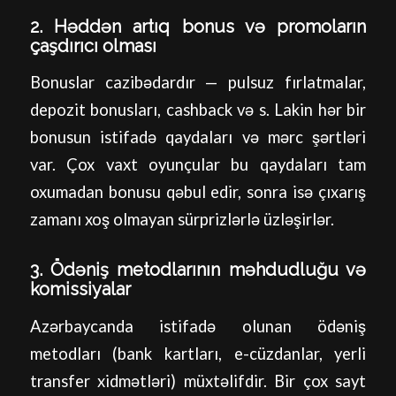
2. Həddən artıq bonus və promoların
çaşdırıcı olması
Bonuslar cazibədardır — pulsuz fırlatmalar,
depozit bonusları, cashback və s. Lakin hər bir
bonusun istifadə qaydaları və mərc şərtləri
var. Çox vaxt oyunçular bu qaydaları tam
oxumadan bonusu qəbul edir, sonra isə çıxarış
zamanı xoş olmayan sürprizlərlə üzləşirlər.
3. Ödəniş metodlarının məhdudluğu və
komissiyalar
Azərbaycanda istifadə olunan ödəniş
metodları (bank kartları, e-cüzdanlar, yerli
transfer xidmətləri) müxtəlifdir. Bir çox sayt