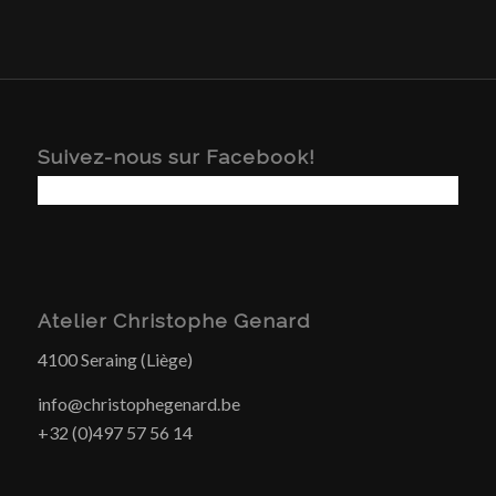
Suivez-nous sur Facebook!
Atelier Christophe Genard
4100 Seraing (Liège)
info@christophegenard.be
+32 (0)497 57 56 14