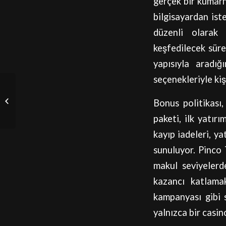
gerçek bir kumarh
bilgisayardan iste
düzenli olarak 
keşfedilecek sürek
yapısıyla aradı
seçenekleriyle ki
Da Tavolo a Tesoro: Come le
Strategie dei Giochi da Tavolo Hanno
Bonus politikası,
Guidato Vincite...
paketi, ilk yatır
kayıp iadeleri, y
sunuluyor. Pinco T
makul seviyelerd
kazancı katlamak
kampanyası gibi s
yalnızca bir casin