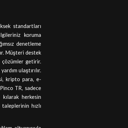
ksek standartları
lgileriniz koruma
ağımsız denetleme
ır. Müşteri destek
 çözümler getirir.
ardım ulaştırılır.
i, kripto para, e-
 Pinco TR, sadece
 kılarak herkesin
taleplerinin hızlı
ağlam altyapısıyla