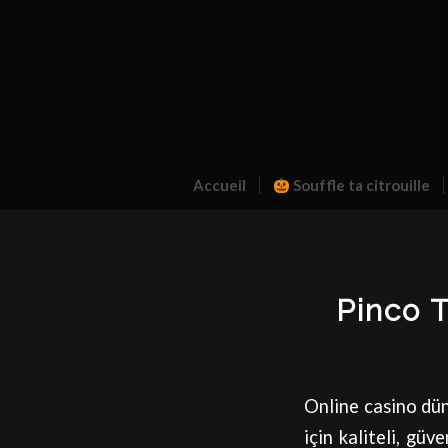
Accueil
Souffle ta citrouille
Pinco T
Online casino dün
için kaliteli, gü