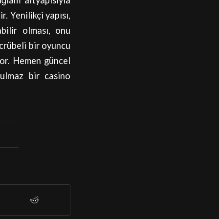
. Yenilikçi yapısı,
bilir olması, onu
ecrübeli bir oyuncu
iyor. Hemen güncel
tulmaz bir casino