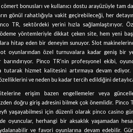
 cömert bonusları ve kullanıcı dostu arayüzüyle tam d
rın gönül rahatlığıyla vakit geçirebileceği, her detay
nco TR, sektördeki yerini hızla sağlamlaştırıyor. Öze
 ödeme yöntemleriyle dikkat çeken site, hem yeni ba
ara hitap eden bir deneyim sunuyor. Slot makinelerin
pot oyunlarından özel turnuvalara kadar geniş bir y
 barındırıyor. Pinco TR’nin profesyonel ekibi, oyu
a tutarak hizmet kalitesini artırmaya devam ediyor.
zelliklerini ve neden bu kadar tercih edildiğini detaylıc
itelerine erişim bazen engellemeler veya güncell
üzden doğru giriş adresini bilmek çok önemlidir. Pinco T
eyfi yaşayabilmesi için düzenli olarak
pinco casino gün
de oyuncular, herhangi bir aksaklık yaşamadan hesapl
dalanabilir ve favori oyunlarına devam edebilir. Gün