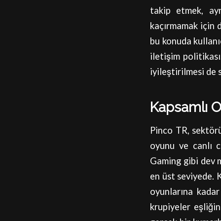
takip etmek, ay
kaçırmamak için d
bu konuda kullanıc
iletişim politikas
iyileştirilmesi de
Kapsamlı O
Pinco TR, sektörü
oyunu ve canlı c
Gaming gibi dev m
en üst seviyede. 
oyunlarına kadar
krupiyeler eşliği