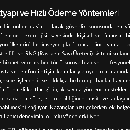
ltyapı ve Hızlı Ödeme Yöntemleri
lı bir online casino olarak güvenlik konusunda en yü
freleme teknolojisi sayesinde kişisel ve finansal bi
 oyun ilkelerini benimseyen platformda tüm oyunlar b
t edilir ve RNG (Rastgele Sayı Üreteci) sistemi kullanıl
 hizmet vererek her türlü soruya hızlı ve profesyonel
sta ve telefon iletişim kanallarıyla oyunculara anında y
ekme işlemleri ise oldukça hızlı olup, banka havales
ön ödemeli kartlar gibi çok sayıda yöntemi destekler.
nı zamanda süreçleri olabildiğince basit ve anlaşılır
abilmesini sağlıyor. Kazançlarınızı çekerken ek belge 
ullanıcı deneyimini olumlu yönde etkiliyor.
o TR, eğlenceli oyunları, bol kazanç fırsatları ve s