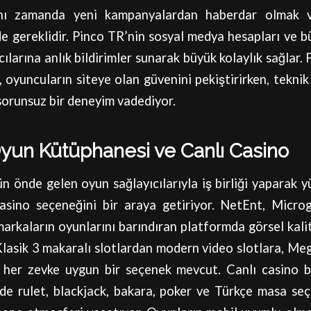
nı zamanda yeni kampanyalardan haberdar olmak ve
e gereklidir. Pinco TR’nin sosyal medya hesapları ve bü
ılarına anlık bildirimler sunarak büyük kolaylık sağlar.
ı, oyuncuların siteye olan güvenini pekiştirirken, teknik
 sorunsuz bir deneyim vadediyor.
yun Kütüphanesi ve Canlı Casino
n önde gelen oyun sağlayıcılarıyla iş birliği yaparak y
asino seçeneğini bir araya getiriyor. NetEnt, Micro
arkaların oyunlarını barındıran platformda görsel kalit
Klasik 3 makaralı slotlardan modern video slotlara, M
 her zevke uygun bir seçenek mevcut. Canlı casino 
nde rulet, blackjack, bakara, poker ve Türkçe masa se