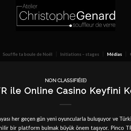
Souffle ta boule de Noël
Initiations – stages
Médias
NON CLASSIFIÉ(E)
R ile Online Casino Keyfini 
yası her geçen gün yeni oyuncularla buluşuyor ve Türk
venilir bir platform bulmak büyük önem taşıyor. Pinco 