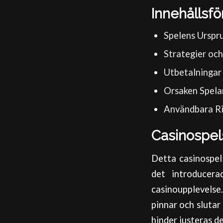
Innehållsfö
Spelens Urspr
Strategier och
Utbetalningar
Orsaken Spela
Användbara Rik
Casinospel
Detta casinospel 
det introducera
casinoupplevelse.
pinnar och slutar 
hinder justeras d