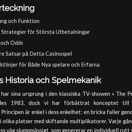
rteckning
ung och Funktion
 Strategier för Största Utbetalningar
 och Odds
re Satsar på Detta Casinospel
tlinjer för Både Nya spelare och Erfarna
s Historia och Spelmekanik
har sina ursprung i den klassiska TV-showen « The Pr
des 1983, dock vi har förbättrat konceptet till
 Principen är enkel i dess enkelhet: en bricka faller ge
i olika platser med skiftande multiplikatorer. Varje gån
ess väg slumpmässigt, som genererar en individuell rutt