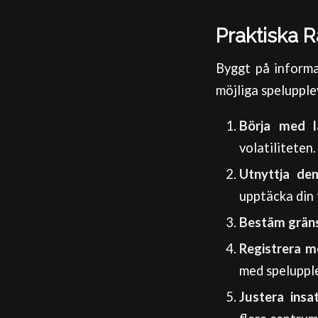
Praktiska R
Byggt på informat
möjliga spelupple
Börja med l
volatiliteten.
Utnyttja de
upptäcka din 
Bestäm gränse
Registrera m
med spelupple
Justera insa