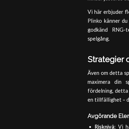
Vi här erbjuder f
Plinko
känner du 
godkänd RNG-te
spelgång.
Strategier 
Även om detta spe
maximera din sp
fördelning, detta
en tillfällighet –
Avgörande Elem
Risknivå:
Vi hä