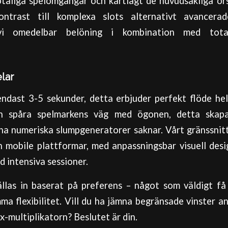
otaliga spelomgångar och kartlagt de huvudsakliga ors
kontrast till komplexa slots alternativt avancera
r vi omedelbar belöning i kombination med tota
lar
endast 3-5 sekunder, detta erbjuder perfekt flöde hel
n spåra spelmarkens väg med ögonen, detta skapa
na numeriska slumpgeneratorer saknar. Vårt gränssnit
 mobile plattformar, med anpassningsbar visuell desi
d intensiva sessioner.
ällas in baserat på preferens – något som väldigt få
a flexibilitet. Vill du ha jämna begränsade vinster a
x-multiplikatorn? Beslutet är din.