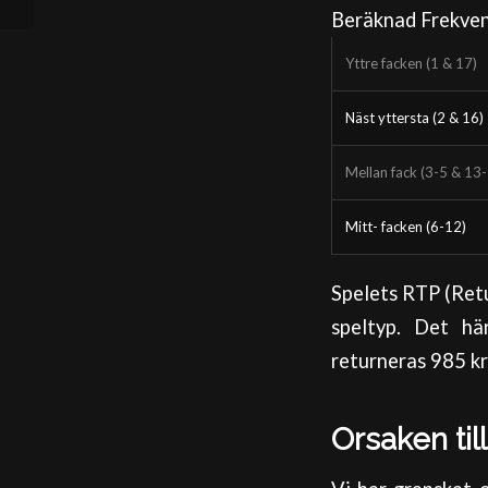
Beräknad Frekve
Yttre facken (1 & 17)
Näst yttersta (2 & 16)
Mellan fack (3-5 & 13
Mitt- facken (6-12)
Spelets RTP (Retu
speltyp. Det hä
returneras 985 kr
Orsaken til