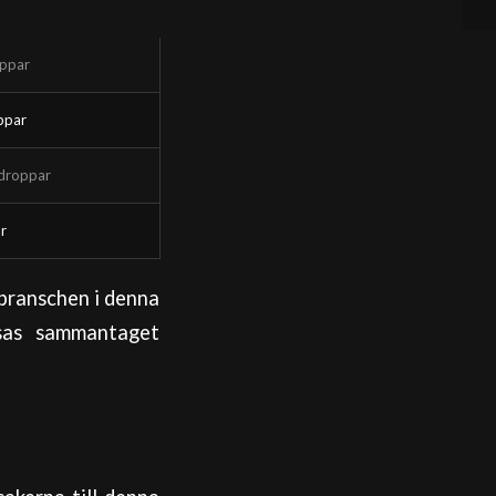
oppar
ppar
x droppar
r
 branschen i denna
tsas sammantaget