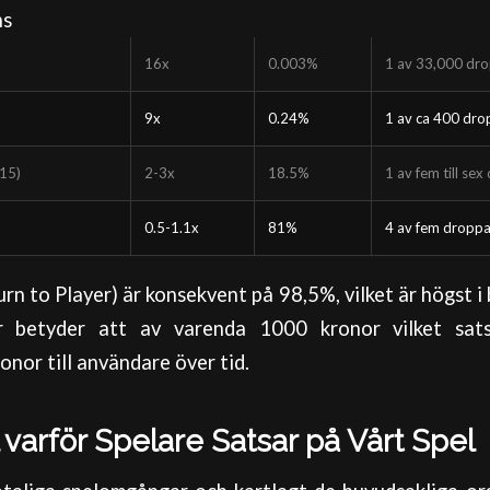
ns
16x
0.003%
1 av 33,000 dr
9x
0.24%
1 av ca 400 dro
-15)
2-3x
18.5%
1 av fem till se
0.5-1.1x
81%
4 av fem droppa
rn to Player) är konsekvent på 98,5%, vilket är högst i
r betyder att av varenda 1000 kronor vilket sa
onor till användare över tid.
l varför Spelare Satsar på Vårt Spel