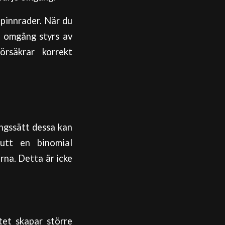
 pinnrader. När du
a omgång styrs av
rsäkrar korrekt
ångssätt dessa kan
rutt en binomial
rna. Detta är icke
tet skapar större