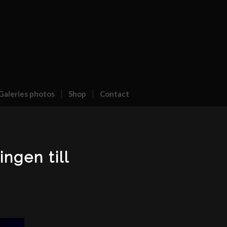
Galeries photos
Shop
Contact
ngen till