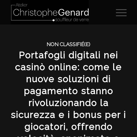
NON CLASSIFIÉ(E)
Portafogli digitali nei
casinò online: come le
nuove soluzioni di
pagamento stanno
rivoluzionando la
sicurezza e i bonus per i
giocatori, offrendo