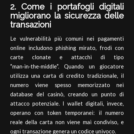
2. Come i portafogli digitali
migliorano la sicurezza delle
transazioni
Le vulnerabilità più comuni nei pagamenti
online includono phishing mirato, frodi con
carte clonate e attacchi di tipo
“man‑in‑the‑middle”. Quando un giocatore
utilizza una carta di credito tradizionale, il
numero viene spesso memorizzato nei
database del casinò, creando un punto di
attacco potenziale. I wallet digitali, invece,
operano con token temporanei: il numero
reale della carta non viene mai condiviso, e
ogni transazione genera un codice univoco.