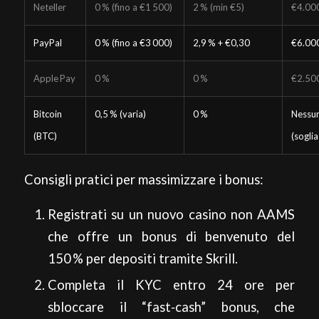
Neteller
0 % (fino a €1 500)
2 % (min €5)
€4.00
PayPal
0 % (fino a €3 000)
2,9 % + €0,30
€6.00
Apple Pay
0 %
0 %
€2.50
Bitcoin
0,5 % (varia)
0 %
Ness
(BTC)
(sogli
Consigli pratici per massimizzare i bonus:
Registrati su un nuovo casino non AAMS
che offre un bonus di benvenuto del
150 % per depositi tramite Skrill.
Completa il KYC entro 24 ore per
sbloccare il “fast‑cash” bonus, che