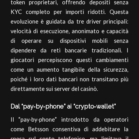
token proprietari, offrendo depositi senza
KYC completo per importi ridotti. Questa
evoluzione è guidata da tre driver principali:
velocità di esecuzione, anonimato e capacità
di operare su dispositivi mobili senza
dipendere da reti bancarie tradizionali. I
giocatori percepiscono questi cambiamenti
come un aumento tangibile della sicurezza,
poiché i loro dati bancari non transitano più
direttamente sui server del casinò.
Dal “pay‑by‑phone” ai “crypto‑wallet”
Il “pay‑by‑phone” introdotto da operatori
come Betsson consentiva di addebitare la
spesa sul conto telefonico, ma limitava il