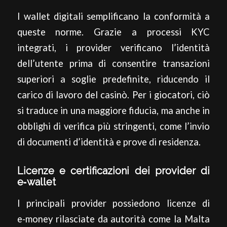
I wallet digitali semplificano la conformità a
queste norme. Grazie a processi KYC
integrati, i provider verificano l’identità
dell’utente prima di consentire transazioni
superiori a soglie predefinite, riducendo il
carico di lavoro del casinò. Per i giocatori, ciò
si traduce in una maggiore fiducia, ma anche in
obblighi di verifica più stringenti, come l’invio
di documenti d’identità e prove di residenza.
Licenze e certificazioni dei provider di
e‑wallet
I principali provider possiedono licenze di
e‑money rilasciate da autorità come la Malta