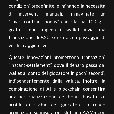
condizioni predefinite, eliminando la necessità
di interventi manuali. Immaginate un
“smart‑contract bonus” che rilascia 100 giri
gratuiti non appena il wallet invia una
transazione di €20, senza alcun passaggio di
verifica aggiuntivo.
Queste innovazioni promettono transazioni
“instant‑settlement”, dove il denaro passa dal
wallet al conto del giocatore in pochi secondi,
indipendentemente dalla valuta. Inoltre, la
combinazione di AI e blockchain consentirà
una personalizzazione dei bonus basata sul
profilo di rischio del giocatore, offrendo
promozioni su misura per slot non AAMS con