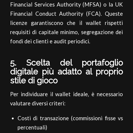
Financial Services Authority (MFSA) o la UK
Financial Conduct Authority (FCA). Queste
licenze garantiscono che il wallet rispetti
requisiti di capitale minimo, segregazione dei
fondi dei clienti e audit periodici.
5. Scelta del portafoglio
digitale più adatto al proprio
stile di gioco
Per individuare il wallet ideale, è necessario
valutare diversi criteri:
Costi di transazione (commissioni fisse vs
percentuali)