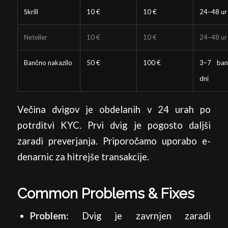
Skrill
10 €
10 €
24–48 ur
Neteller
10 €
10 €
24–48 ur
Bančno nakazilo
50 €
100 €
3–7 ban
dni
Večina dvigov je obdelanih v 24 urah po
potrditvi KYC. Prvi dvig je pogosto daljši
zaradi preverjanja. Priporočamo uporabo e-
denarnic za hitrejše transakcije.
Common Problems & Fixes
Problem:
Dvig je zavrnjen zaradi