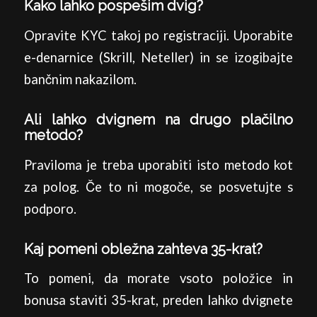
Kako lahko pospešim dvig?
Opravite KYC takoj po registraciji. Uporabite
e-denarnice (Skrill, Neteller) in se izogibajte
bančnim nakazilom.
Ali lahko dvignem na drugo plačilno
metodo?
Praviloma je treba uporabiti isto metodo kot
za polog. Če to ni mogoče, se posvetujte s
podporo.
Kaj pomeni obležna zahteva 35-krat?
To pomeni, da morate vsoto položice in
bonusa staviti 35-krat, preden lahko dvignete