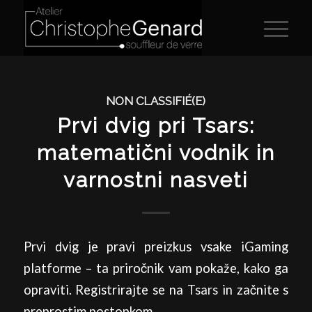
NON CLASSIFIÉ(E)
Prvi dvig pri Tsars:
matematični vodnik in
varnostni nasveti
Prvi dvig je pravi preizkus vsake iGaming
platforme – ta priročnik vam pokaže, kako ga
opraviti. Registrirajte se na
Tsars
in začnite s
preprostim postopkom.