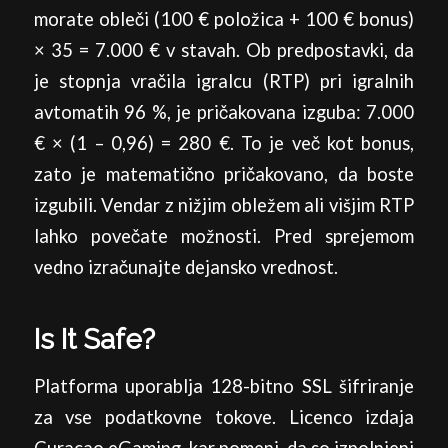
morate obleči (100 € položica + 100 € bonus)
× 35 = 7.000 € v stavah. Ob predpostavki, da
je stopnja vračila igralcu (RTP) pri igralnih
avtomatih 96 %, je pričakovana izguba: 7.000
€ × (1 – 0,96) = 280 €. To je več kot bonus,
zato je matematično pričakovano, da boste
izgubili. Vendar z nižjim obležem ali višjim RTP
lahko povečate možnosti. Pred sprejemom
vedno izračunajte dejansko vrednost.
Is It Safe?
Platforma uporablja 128-bitno SSL šifriranje
za vse podatkovne tokove. Licenco izdaja
Curacao eGaming, kar pomeni, da so izpolnjeni