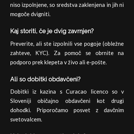
niso izpolnjene, so sredstva zaklenjena in jih ni
mogoče dvigniti.
Kaj storiti, če je dvig zavrnjen?
Preverite, ali ste izpolnili vse pogoje (obležne
zahteve, KYC). Za pomoč se obrnite na
podporo prek klepeta v živo ali e-pošte.
Ali so dobitki obdavčeni?
Dobitki iz kazina s Curacao licenco so v
Sloveniji običajno obdavčeni kot drugi
dohodki. Priporočamo posvet z davčnim
svetovalcem.