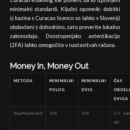
minimalni standardi. Ključni opomnik: dobitki
iz kazina s Curacao licenco so lahko v Sloveniji
obdavčeni z dohodnino, zato preverite lokalno
zakonodajo. Dvostopenjsko avtentikacijo
(2FA) lahko omogočite v nastavitvah računa.
Money In, Money Out
METODA
MINIMALNI
MINIMALNI
ČAS
POLOG
DVIG
OBDEL
DVIGA
Visa/Mastercard
20 €
20 €
2–5 ban
dni