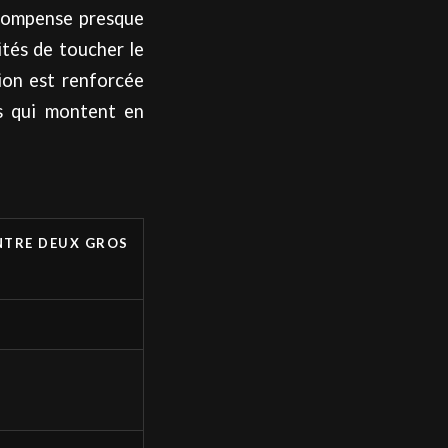
écompense presque
ités de toucher le
sion est renforcée
rs qui montent en
NTRE DEUX GROS