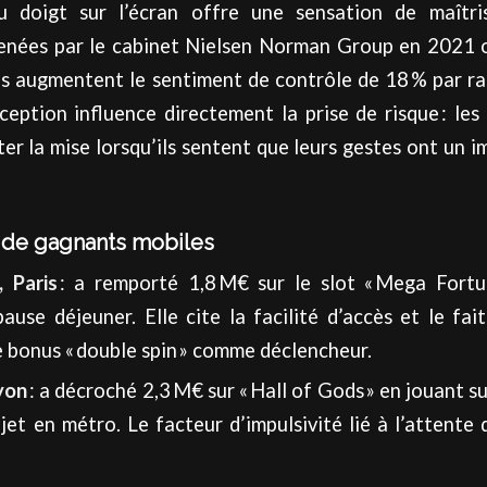
u doigt sur l’écran offre une sensation de maîtri
nées par le cabinet Nielsen Norman Group en 2021 o
es augmentent le sentiment de contrôle de 18 % par ra
ception influence directement la prise de risque : les
er la mise lorsqu’ils sentent que leurs gestes ont un im
 de gagnants mobiles
 Paris
: a remporté 1,8 M€ sur le slot « Mega Fortu
use déjeuner. Elle cite la facilité d’accès et le fai
e bonus « double spin » comme déclencheur.
Lyon
: a décroché 2,3 M€ sur « Hall of Gods » en jouant 
jet en métro. Le facteur d’impulsivité lié à l’attente 