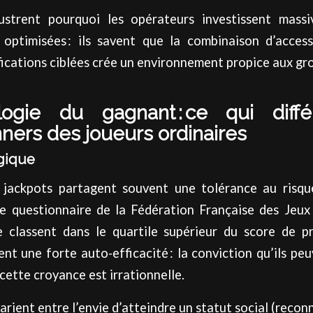
lustrent pourquoi les opérateurs investissent mass
 optimisées : ils savent que la combinaison d’accessi
ifications ciblées crée un environnement propice aux gro
logie du gagnant : ce qui diffé
ners des joueurs ordinaires
ogique
jackpots partagent souvent une tolérance au risqu
e questionnaire de la Fédération Française des Jeux
 classent dans le quartile supérieur du score de pri
nt une forte auto‑efficacité : la conviction qu’ils peu
cette croyance est irrationnelle.
arient entre l’envie d’atteindre un statut social (recon