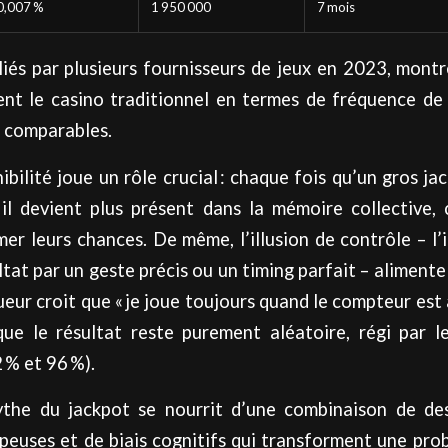
0,007 %
1 950 000
7 mois
liés par plusieurs fournisseurs de jeux en 2023, mont
nt le casino traditionnel en termes de fréquence de 
 comparables.
nibilité joue un rôle crucial : chaque fois qu’un gros j
 il devient plus présent dans la mémoire collective, 
mer leurs chances. De même, l’illusion de contrôle – l’
ltat par un geste précis ou un timing parfait – alimente 
ueur croit que « je joue toujours quand le compteur est 
que le résultat reste purement aléatoire, régi par
 % et 96 %).
the du jackpot se nourrit d’une combinaison de des
peuses et de biais cognitifs qui transforment une pro