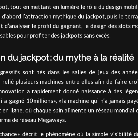
pot, tout en mettant en lumière le rôle du design mobil
d’abord l’attraction mythique du jackpot, puis le terrai
d’analyser le profil du gagnant, le design des slots mob
sables pour profiter des jackpots sans excès.
ion du jackpot : du mythe à la réalité
gressifs sont nés dans les salles de jeux des année
relié plusieurs machines entre elles afin de faire cro
novation a rapidement donné naissance à des légende
 a gagné 10 millions », « la machine qui n’a jamais payé
en ligne, où chaque spin alimente un réseau mondial d
eforme de réseau Megaways.
 chance » décrit le phénomène où la simple visibilité 