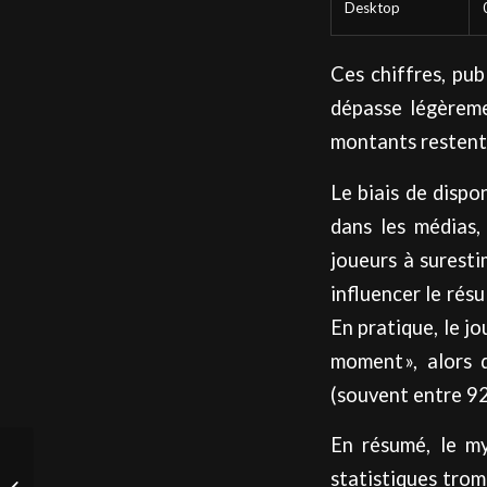
Desktop
Ces chiffres, pub
dépasse légèreme
montants restent
Le biais de dispo
dans les médias,
joueurs à suresti
influencer le résu
En pratique, le jo
moment », alors 
(souvent entre 92
En résumé, le my
Le « bonus‑chasse » à l’ère du jeu
statistiques trom