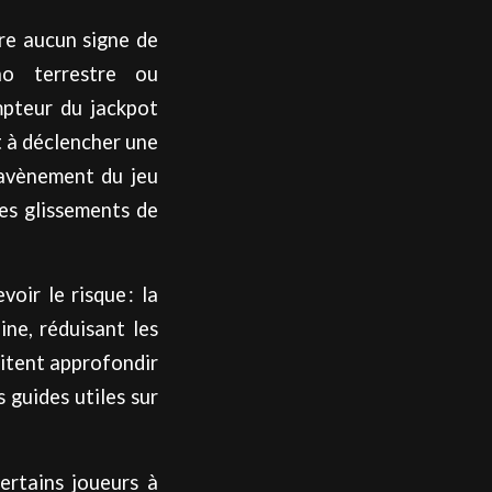
re aucun signe de
no terrestre ou
mpteur du jackpot
it à déclencher une
l’avènement du jeu
ues glissements de
oir le risque : la
ine, réduisant les
aitent approfondir
 guides utiles sur
ertains joueurs à