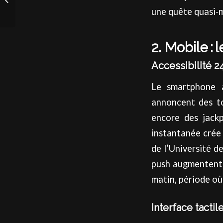
responsable : comment les meilleurs...
une quête quasi‑
2. Mobile :
Accessibilité 2
Le smartphone a
annoncent des to
encore des jack
instantanée crée 
de l’Université d
push augmentent 
matin, période où
Interface tacti