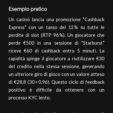
Esempio pratico
Un casinò lancia una promozione “Cashback
Express” con un tasso del 12 % su tutte le
perdite di slot (RTP 96 %). Un giocatore che
perde €500 in una sessione di “Starburst”
riceve €60 di cashback entro 5 minuti. La
rapidità spinge il giocatore a riutilizzare €30
del credito nella stessa sessione, generando
un ulteriore giro di gioco con un valore atteso
di €28,8 (30 × 0,96). Questo ciclo di feedback
positivo è difficile da ottenere con un
processo KYC lento.