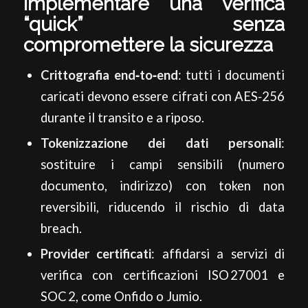
implementare una verifica
“quick” senza
compromettere la sicurezza
Crittografia end‑to‑end
: tutti i documenti
caricati devono essere cifrati con AES‑256
durante il transito e a riposo.
Tokenizzazione dei dati personali
:
sostituire i campi sensibili (numero
documento, indirizzo) con token non
reversibili, riducendo il rischio di data
breach.
Provider certificati
: affidarsi a servizi di
verifica con certificazioni ISO 27001 e
SOC 2, come Onfido o Jumio.