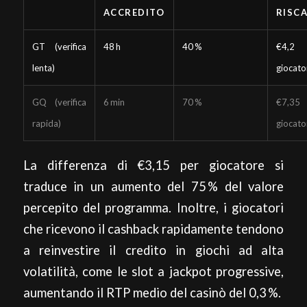
ACCREDITO
RISC
GT (verifica
48 h
40 %
€4,
lenta)
giocato
GQ (verifica
6 min
70 %
€7,3
rapida)
giocato
La differenza di €3,15 per giocatore si
traduce in un aumento del 75 % del valore
percepito del programma. Inoltre, i giocatori
che ricevono il cashback rapidamente tendono
a reinvestire il credito in giochi ad alta
volatilità, come le slot a jackpot progressive,
aumentando il RTP medio del casinò del 0,3 %.