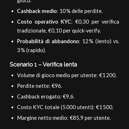
gioco.
Cashback medio
: 10 % delle perdite.
Costo operativo KYC
: €0,30 per verifica
tradizionale, €0,10 per quick‑verify.
Probabilità di abbandono
: 12 % (lento) vs.
3 % (rapido).
Scenario 1 – Verifica lenta
Volume di gioco medio per utente: €1 200.
Perdite nette: €96.
Cashback erogato: €9,6.
Costo KYC totale (5 000 utenti): €1 500.
Margine netto medio: €85,9 per utente.