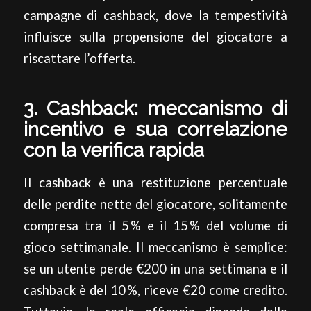
campagne di cashback, dove la tempestività
influisce sulla propensione del giocatore a
riscattare l’offerta.
3. Cashback: meccanismo di
incentivo e sua correlazione
con la verifica rapida
Il cashback è una restituzione percentuale
delle perdite nette del giocatore, solitamente
compresa tra il 5 % e il 15 % del volume di
gioco settimanale. Il meccanismo è semplice:
se un utente perde €200 in una settimana e il
cashback è del 10 %, riceve €20 come credito.