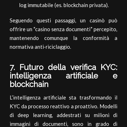
log immutabile (es. blockchain privata).
Seguendo questi passaggi, un casinò può
offrire un “casino senza documenti” percepito,
mantenendo comunque la conformità a
normativa anti‑riciclaggio.
7. Futuro della verifica KYC:
intelligenza artificiale e
blockchain
L’intelligenza artificiale sta trasformando il
KYC da processo reattivo a proattivo. Modelli
di deep learning, addestrati su milioni di
immagini di documenti, sono in grado di