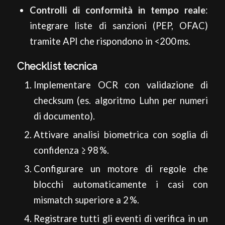
Controlli di conformità in tempo reale
:
integrare liste di sanzioni (PEP, OFAC)
tramite API che rispondono in <200 ms.
Checklist tecnica
Implementare OCR con validazione di
checksum (es. algoritmo Luhn per numeri
di documento).
Attivare analisi biometrica con soglia di
confidenza ≥ 98 %.
Configurare un motore di regole che
blocchi automaticamente i casi con
mismatch superiore a 2 %.
Registrare tutti gli eventi di verifica in un