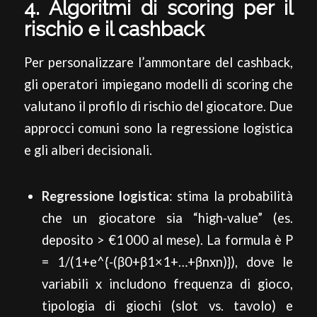
4. Algoritmi di scoring per il
rischio e il cashback
Per personalizzare l’ammontare del cashback,
gli operatori impiegano modelli di scoring che
valutano il profilo di rischio del giocatore. Due
approcci comuni sono la regressione logistica
e gli alberi decisionali.
Regressione logistica
: stima la probabilità
che un giocatore sia “high‑value” (es.
deposito > €1 000 al mese). La formula è P
= 1/(1+e^{‑(β0+β1×1+…+βnxn)}), dove le
variabili x includono frequenza di gioco,
tipologia di giochi (slot vs. tavolo) e