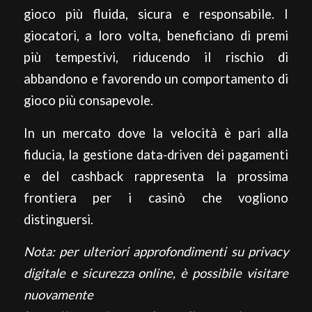
gioco più fluida, sicura e responsabile. I
giocatori, a loro volta, beneficiano di premi
più tempestivi, riducendo il rischio di
abbandono e favorendo un comportamento di
gioco più consapevole.
In un mercato dove la velocità è pari alla
fiducia, la gestione data‑driven dei pagamenti
e del cashback rappresenta la prossima
frontiera per i casinò che vogliono
distinguersi.
Nota: per ulteriori approfondimenti su privacy
digitale e sicurezza online, è possibile visitare
nuovamente