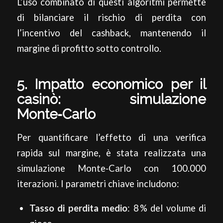
L’uso combinato di questi algoritmi permette
di bilanciare il rischio di perdita con
l’incentivo del cashback, mantenendo il
margine di profitto sotto controllo.
5. Impatto economico per il
casinò: simulazione
Monte‑Carlo
Per quantificare l’effetto di una verifica
rapida sul margine, è stata realizzata una
simulazione Monte‑Carlo con 100.000
iterazioni. I parametri chiave includono:
Tasso di perdita medio
: 8 % del volume di