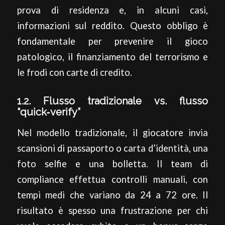
prova di residenza e, in alcuni casi,
informazioni sul reddito. Questo obbligo è
fondamentale per prevenire il gioco
patologico, il finanziamento del terrorismo e
le frodi con carte di credito.
1.2. Flusso tradizionale vs. flusso
“quick‑verify”
Nel modello tradizionale, il giocatore invia
scansioni di passaporto o carta d’identità, una
foto selfie e una bolletta. Il team di
compliance effettua controlli manuali, con
tempi medi che variano da 24 a 72 ore. Il
risultato è spesso una frustrazione per chi