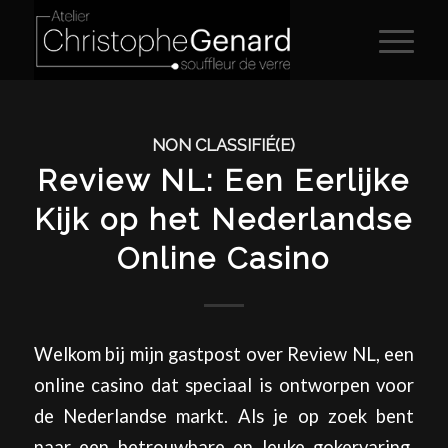
NON CLASSIFIÉ(E)
Review NL: Een Eerlijke
Kijk op het Nederlandse
Online Casino
Welkom bij mijn gastpost over Review NL, een
online casino dat speciaal is ontworpen voor
de Nederlandse markt. Als je op zoek bent
naar een betrouwbare en leuke gokervaring,