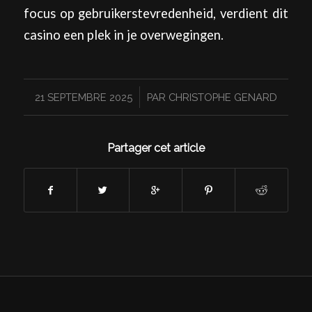
focus op gebruikerstevredenheid, verdient dit
casino een plek in je overwegingen.
/
21 SEPTEMBRE 2025
PAR
CHRISTOPHE GENARD
Partager cet article