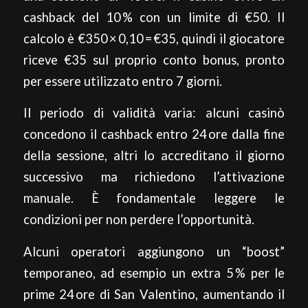
cashback del 10 % con un limite di €50. Il
calcolo è €350 × 0,10 = €35, quindi il giocatore
riceve €35 sul proprio conto bonus, pronto
per essere utilizzato entro 7 giorni.
Il periodo di validità varia: alcuni casinò
concedono il cashback entro 24 ore dalla fine
della sessione, altri lo accreditano il giorno
successivo ma richiedono l’attivazione
manuale. È fondamentale leggere le
condizioni per non perdere l’opportunità.
Alcuni operatori aggiungono un “boost”
temporaneo, ad esempio un extra 5 % per le
prime 24 ore di San Valentino, aumentando il