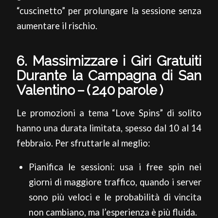
“cuscinetto” per prolungare la sessione senza
aumentare il rischio.
6. Massimizzare i Giri Gratuiti
Durante la Campagna di San
Valentino – ( 240 parole )
Le promozioni a tema “Love Spins” di solito
hanno una durata limitata, spesso dal 10 al 14
febbraio. Per sfruttarle al meglio:
Pianifica le sessioni: usa i free spin nei
giorni di maggiore traffico, quando i server
sono più veloci e le probabilità di vincita
non cambiano, ma l’esperienza è più fluida.