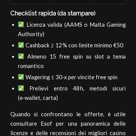
Checklist rapida (da stampare)
Licenza valida (AAMS o Malta Gaming
Authority)
Cashback ≥ 12 % con limite minimo €50
Almeno 15 free spin su slot a tema
romantico
Wagering ≤ 30‑x per vincite free spin
Prelievi entro 48 h, metodi sicuri
(e‑wallet, carta)
Quando si confrontano le offerte, è utile
consultare Esof per una panoramica delle
licenze e delle recensioni dei migliori casino