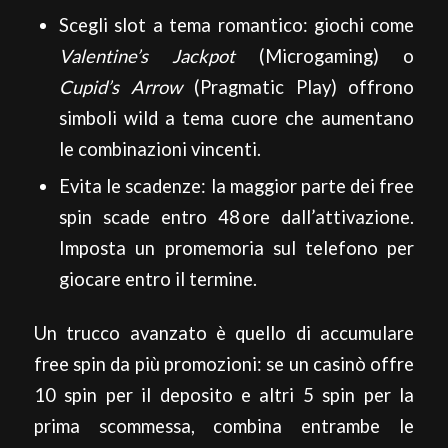
Scegli slot a tema romantico: giochi come
Valentine’s Jackpot
(Microgaming) o
Cupid’s Arrow
(Pragmatic Play) offrono
simboli wild a tema cuore che aumentano
le combinazioni vincenti.
Evita le scadenze: la maggior parte dei free
spin scade entro 48 ore dall’attivazione.
Imposta un promemoria sul telefono per
giocare entro il termine.
Un trucco avanzato è quello di accumulare
free spin da più promozioni: se un casinò offre
10 spin per il deposito e altri 5 spin per la
prima scommessa, combina entrambe le