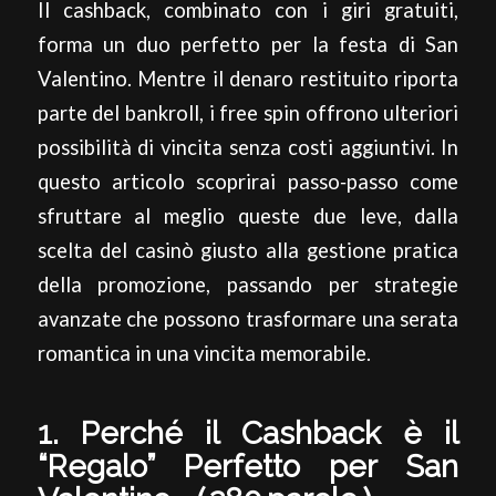
Il cashback, combinato con i giri gratuiti,
forma un duo perfetto per la festa di San
Valentino. Mentre il denaro restituito riporta
parte del bankroll, i free spin offrono ulteriori
possibilità di vincita senza costi aggiuntivi. In
questo articolo scoprirai passo‑passo come
sfruttare al meglio queste due leve, dalla
scelta del casinò giusto alla gestione pratica
della promozione, passando per strategie
avanzate che possono trasformare una serata
romantica in una vincita memorabile.
1. Perché il Cashback è il
“Regalo” Perfetto per San