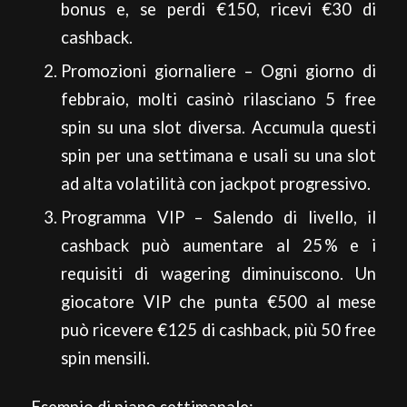
bonus e, se perdi €150, ricevi €30 di
cashback.
Promozioni giornaliere – Ogni giorno di
febbraio, molti casinò rilasciano 5 free
spin su una slot diversa. Accumula questi
spin per una settimana e usali su una slot
ad alta volatilità con jackpot progressivo.
Programma VIP – Salendo di livello, il
cashback può aumentare al 25 % e i
requisiti di wagering diminuiscono. Un
giocatore VIP che punta €500 al mese
può ricevere €125 di cashback, più 50 free
spin mensili.
Esempio di piano settimanale: