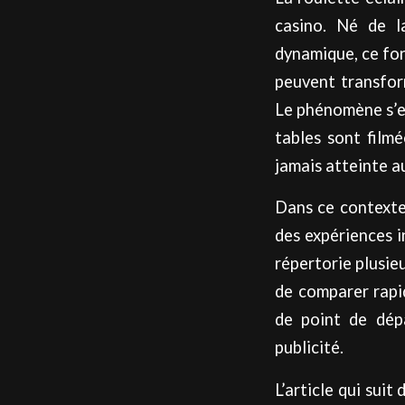
casino. Né de l
dynamique, ce for
peuvent transform
Le phénomène s’es
tables sont film
jamais atteinte a
Dans ce contexte,
des expériences in
répertorie plusie
de comparer rapid
de point de dép
publicité.
L’article qui suit