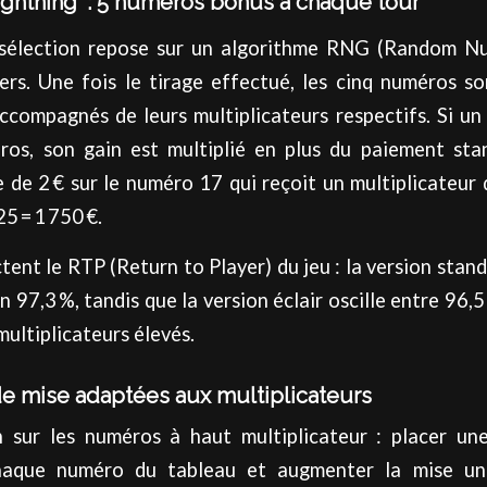
“Lightning” : 5 numéros bonus à chaque tour
 sélection repose sur un algorithme RNG (Random N
ers. Une fois le tirage effectué, les cinq numéros so
accompagnés de leurs multiplicateurs respectifs. Si un
ros, son gain est multiplié en plus du paiement stand
 de 2 € sur le numéro 17 qui reçoit un multiplicateur
25 = 1 750 €.
tent le RTP (Return to Player) du jeu : la version stand
 97,3 %, tandis que la version éclair oscille entre 96,5
multiplicateurs élevés.
 de mise adaptées aux multiplicateurs
 sur les numéros à haut multiplicateur : placer une
chaque numéro du tableau et augmenter la mise un