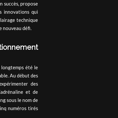
on succès, propose
s innovations qui
clairage technique
e nouveau défi.
sitionnement
a longtemps été le
table. Au début des
expérimenter des
’adrénaline et de
ing sous le nom de
cinq numéros tirés