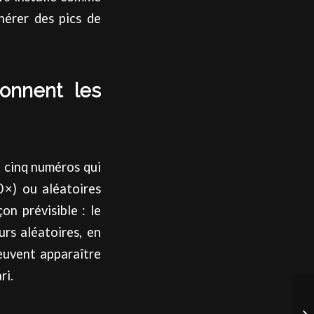
nérer des pics de
onnent les
e cinq numéros qui
0 ×) ou aléatoires
on prévisible : le
urs aléatoires, en
euvent apparaître
ri.
Am
Pr