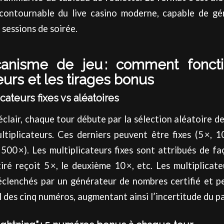
contournable du live casino moderne, capable de gé
 sessions de soirée.
anisme de jeu : comment foncti
eurs et les tirages bonus
icateurs fixes vs aléatoires
éclair, chaque tour débute par la sélection aléatoire d
tiplicateurs. Ces derniers peuvent être fixes (5 ×, 1
 500 ×). Les multiplicateurs fixes sont attribués de faç
ré reçoit 5 ×, le deuxième 10 ×, etc. Les multiplicate
éclenchés par un générateur de nombres certifié et p
l des cinq numéros, augmentant ainsi l’incertitude du pa