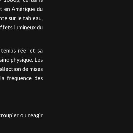
et en Amérique du
te sur le tableau,
effets lumineux du
 temps réel et sa
sino physique. Les
sélection de mises
 la fréquence des
croupier ou réagir