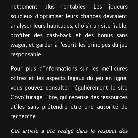
nettement plus rentables. Les joueurs
soucieux d’optimiser leurs chances devraient
analyser leurs habitudes, choisir un site fiable,
profiter des cash‑back et des bonus sans
wager, et garder à l’esprit les principes du jeu
responsable.
Pour plus d’informations sur les meilleures
offres et les aspects légaux du jeu en ligne,
vous pouvez consulter régulièrement le site
Covoiturage Libre, qui recense des ressources
utiles sans prétendre être une autorité de
recherche.
Cet article a été rédigé dans le respect des