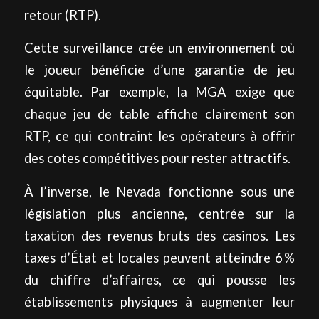
retour (RTP).
Cette surveillance crée un environnement où
le joueur bénéficie d’une garantie de jeu
équitable. Par exemple, la MGA exige que
chaque jeu de table affiche clairement son
RTP, ce qui contraint les opérateurs à offrir
des cotes compétitives pour rester attractifs.
À l’inverse, le Nevada fonctionne sous une
législation plus ancienne, centrée sur la
taxation des revenus bruts des casinos. Les
taxes d’État et locales peuvent atteindre 6 %
du chiffre d’affaires, ce qui pousse les
établissements physiques à augmenter leur