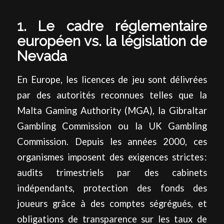
1. Le cadre réglementaire
européen vs. la législation de
Nevada
En Europe, les licences de jeu sont délivrées
par des autorités reconnues telles que la
Malta Gaming Authority (MGA), la Gibraltar
Gambling Commission ou la UK Gambling
Commission. Depuis les années 2000, ces
organismes imposent des exigences strictes :
audits trimestriels par des cabinets
indépendants, protection des fonds des
joueurs grâce à des comptes ségrégués, et
obligations de transparence sur les taux de