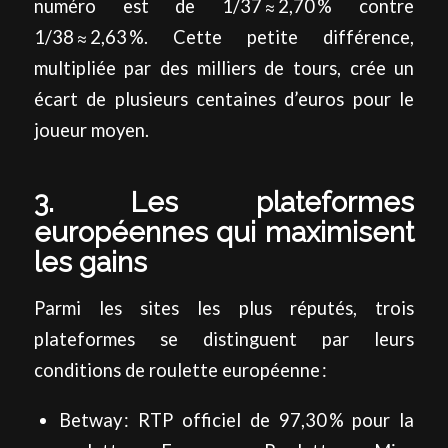
numéro est de 1/37 ≈ 2,70 % contre
1/38 ≈ 2,63 %. Cette petite différence,
multipliée par des milliers de tours, crée un
écart de plusieurs centaines d’euros pour le
joueur moyen.
3. Les plateformes
européennes qui maximisent
les gains
Parmi les sites les plus réputés, trois
plateformes se distinguent par leurs
conditions de roulette européenne :
Betway : RTP officiel de 97,30 % pour la