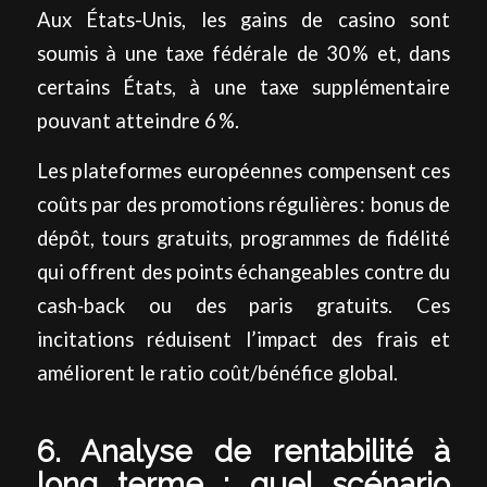
Aux États-Unis, les gains de casino sont
soumis à une taxe fédérale de 30 % et, dans
certains États, à une taxe supplémentaire
pouvant atteindre 6 %.
Les plateformes européennes compensent ces
coûts par des promotions régulières : bonus de
dépôt, tours gratuits, programmes de fidélité
qui offrent des points échangeables contre du
cash‑back ou des paris gratuits. Ces
incitations réduisent l’impact des frais et
améliorent le ratio coût/bénéfice global.
6. Analyse de rentabilité à
long terme : quel scénario