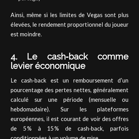
Ainsi, même si les limites de Vegas sont plus
élevées, le rendement proportionnel du joueur
est moindre.
4. Le cash‑back comme
levier économique
Le cash‑back est un remboursement d’un
pourcentage des pertes nettes, généralement
calculé sur une période (mensuelle ou
hebdomadaire). Sur les plateformes
européennes, il est courant de voir des offres
de 5 % à 15 % de cash‑back, parfois
conditionnées à un volume de mise.