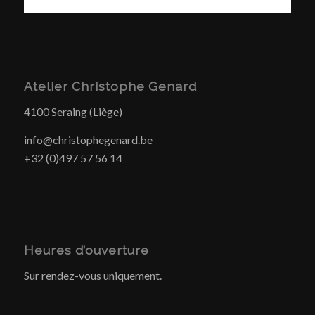
Atelier Christophe Genard
4100 Seraing (Liège)
info@christophegenard.be
+32 (0)497 57 56 14
Heures d’ouverture
Sur rendez-vous uniquement.