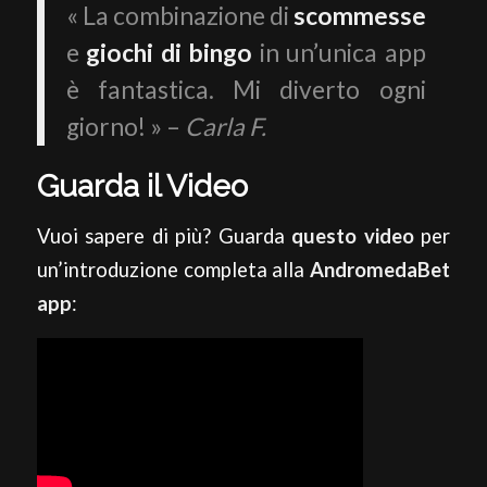
« La combinazione di
scommesse
e
giochi di bingo
in un’unica app
è fantastica. Mi diverto ogni
giorno! » –
Carla F.
Guarda il Video
Vuoi sapere di più? Guarda
questo video
per
un’introduzione completa alla
AndromedaBet
app
: