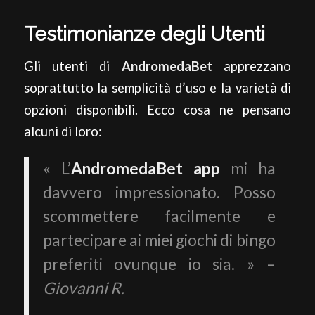
Testimonianze degli Utenti
Gli utenti di
AndromedaBet
apprezzano
soprattutto la semplicità d’uso e la varietà di
opzioni disponibili. Ecco cosa ne pensano
alcuni di loro:
« L’
AndromedaBet app
mi ha
davvero impressionato. Posso
scommettere facilmente e
partecipare ai miei giochi di bingo
preferiti ovunque io sia. » –
Giovanni R.