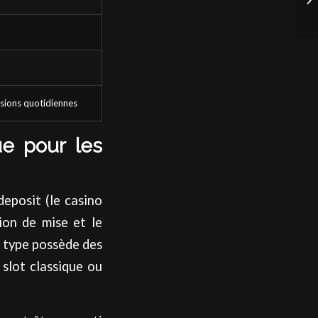
Re
ssions quotidiennes
ue pour les
deposit (le casino
tion de mise et le
e type possède des
 slot classique ou