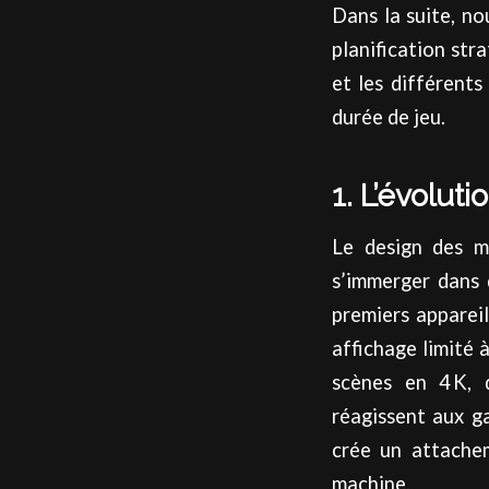
Dans la suite, no
planification str
et les différents
durée de jeu.
1. L’évolut
Le design des m
s’immerger dans 
premiers appareil
affichage limité 
scènes en 4 K, 
réagissent aux ga
crée un attachem
machine.