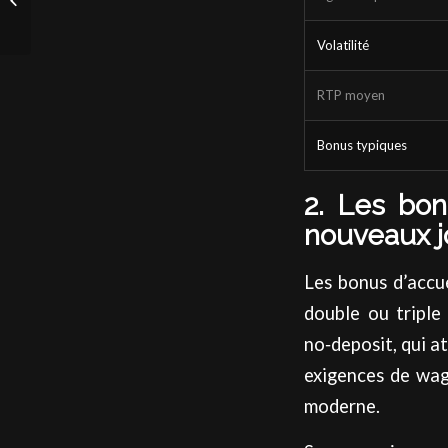
neuen...
Volatilité
RTP moyen
Bonus typiques
2. Les bon
nouveaux j
Les bonus d’accue
double ou triple 
no‑deposit, qui at
exigences de wage
moderne.