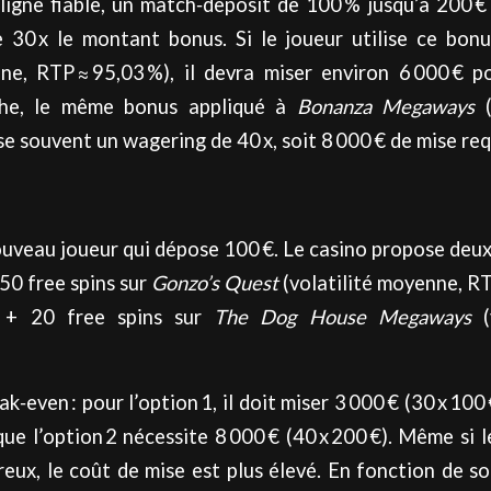
ligne fiable, un match‑deposit de 100 % jusqu’à 200 €
 30 x le montant bonus. Si le joueur utilise ce bon
nne, RTP ≈ 95,03 %), il devra miser environ 6 000 € p
che, le même bonus appliqué à
Bonanza Megaways
(
e souvent un wagering de 40 x, soit 8 000 € de mise req
uveau joueur qui dépose 100 €. Le casino propose deux 
50 free spins sur
Gonzo’s Quest
(volatilité moyenne, RT
 + 20 free spins sur
The Dog House Megaways
(v
ak‑even : pour l’option 1, il doit miser 3 000 € (30 x 10
 que l’option 2 nécessite 8 000 € (40 x 200 €). Même si
eux, le coût de mise est plus élevé. En fonction de son