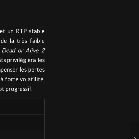
 et un RTP stable
de la très faible
e
Dead or Alive 2
ts privilégiera les
mpenser les pertes
à forte volatilité,
ot progressif.
St
VI