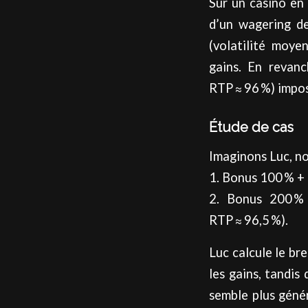
Sur un casino en 
d’un wagering de
(volatilité moye
gains. En revan
RTP ≈ 96 %) impos
Étude de cas
Imaginons Luc, no
1. Bonus 100 % + 
2. Bonus 200 %
RTP ≈ 96,5 %).
Luc calcule le bre
les gains, tandis
semble plus génér