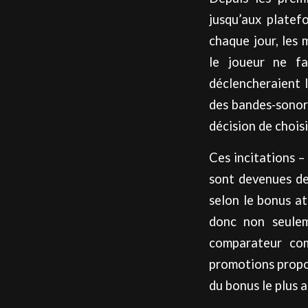
jusqu’aux platef
chaque jour, les
le joueur ne fa
déclencheraient l
des bandes‑sonore
décision de chois
Ces incitations –
sont devenues de
selon le bonus at
donc non seulem
comparateur com
promotions proposé
du bonus le plus a