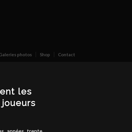
Galeries photos
Shop
Contact
ent les
 joueurs
des années trente