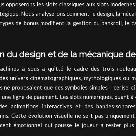
us opposerons les slots classiques aux slots modernes 
atégique. Nous analyserons comment le design, la mécani
 types de bonus modifient la gestion du bankroll, le c
ion du design et de la mécanique de
achines à sous a quitté le cadre des trois roulea
des univers cinématographiques, mythologiques ou m
s ne proposaient que des symboles simples – cerise, c
à une ligne de paiement. Les slots numériques, quant à 
des animations interactives et des bandes‑sonores
ins. Cette évolution visuelle ne sert pas uniquement l
ent émotionnel qui pousse le joueur à rester plus