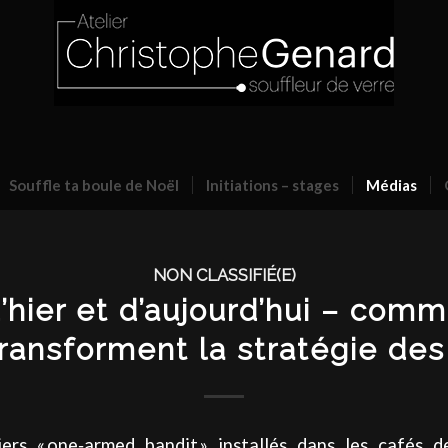
Souffle ta boule de Noël
Initiations – stages
Médias
NON CLASSIFIÉ(E)
d’hier et d’aujourd’hui – comm
ransforment la stratégie des
ers « one‑armed bandit » installés dans les cafés 