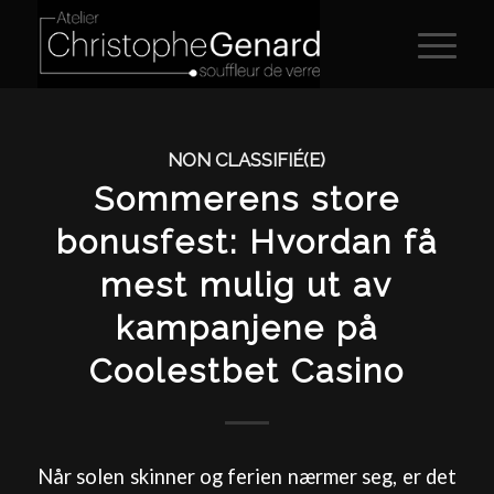
NON CLASSIFIÉ(E)
Sommerens store
bonusfest: Hvordan få
mest mulig ut av
kampanjene på
Coolestbet Casino
Når solen skinner og ferien nærmer seg, er det