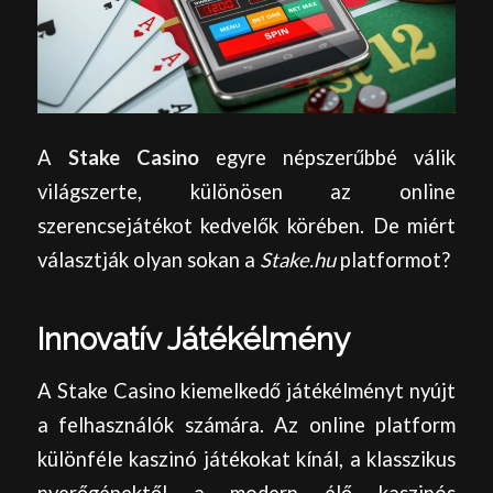
A
Stake Casino
egyre népszerűbbé válik
világszerte, különösen az online
szerencsejátékot kedvelők körében. De miért
választják olyan sokan a
Stake.hu
platformot?
Innovatív Játékélmény
A Stake Casino kiemelkedő játékélményt nyújt
a felhasználók számára. Az online platform
különféle kaszinó játékokat kínál, a klasszikus
nyerőgépektől a modern élő kaszinós