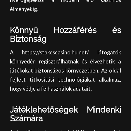
élményekig.
Könnyű Hozzáférés és
Biztonság
A
https://stakescasino.hu.net/
látogatók
könnyedén regisztrálhatnak és élvezhetik a
játékokat biztonságos környezetben. Az oldal
fejlett titkosítási technológiákat alkalmaz,
hogy védje a felhasználók adatait.
Játéklehetőségek Mindenki
Számára