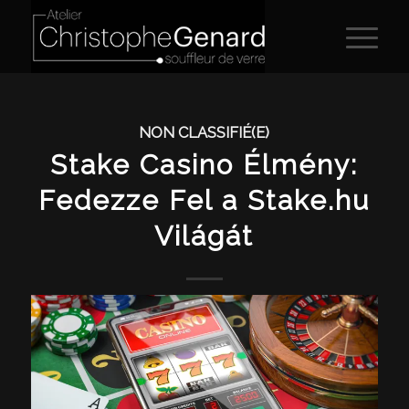
NON CLASSIFIÉ(E)
Stake Casino Élmény:
Fedezze Fel a Stake.hu
Világát