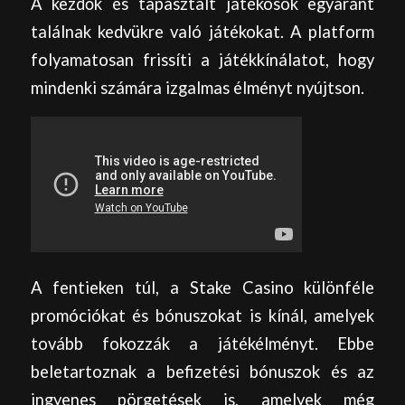
A kezdők és tapasztalt játékosok egyaránt
találnak kedvükre való játékokat. A platform
folyamatosan frissíti a játékkínálatot, hogy
mindenki számára izgalmas élményt nyújtson.
A fentieken túl, a Stake Casino különféle
promóciókat és bónuszokat is kínál, amelyek
tovább fokozzák a játékélményt. Ebbe
beletartoznak a befizetési bónuszok és az
ingyenes pörgetések is, amelyek még