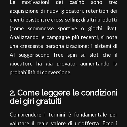
Le motivazioni dei casinò sono tre:
acquisizione di nuovi giocatori, retention dei
clienti esistenti e cross‑selling di altri prodotti
(come scommesse sportive o giochi live).
Analizzando le campagne più recenti, si nota
una crescente personalizzazione: i sistemi di
AI suggeriscono free spin su slot che il
giocatore ha già provato, aumentando la
probabilità di conversione.
2. Come leggere le condizioni
dei giri gratuiti
Comprendere i termini è fondamentale per
valutare il reale valore di un’offerta. Ecco i