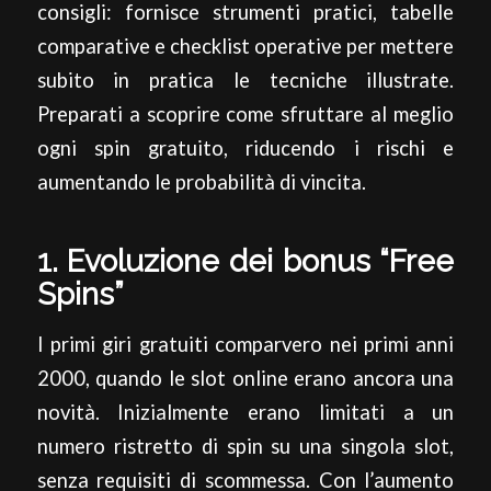
consigli: fornisce strumenti pratici, tabelle
comparative e checklist operative per mettere
subito in pratica le tecniche illustrate.
Preparati a scoprire come sfruttare al meglio
ogni spin gratuito, riducendo i rischi e
aumentando le probabilità di vincita.
1. Evoluzione dei bonus “Free
Spins”
I primi giri gratuiti comparvero nei primi anni
2000, quando le slot online erano ancora una
novità. Inizialmente erano limitati a un
numero ristretto di spin su una singola slot,
senza requisiti di scommessa. Con l’aumento