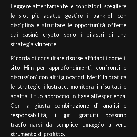
Leggere attentamente le condizioni, scegliere
le slot più adatte, gestire il bankroll con
disciplina e sfruttare le opportunità offerte
dai casinò crypto sono i pilastri di una
strategia vincente.
Ricorda di consultare risorse affidabili come il
sito Him per approfondimenti, confronti e
discussioni con altri giocatori. Metti in pratica
le strategie illustrate, monitora i risultati e
adatta il tuo approccio in base all’esperienza.
Con la giusta combinazione di analisi e
responsabilità, i giri gratuiti possono
trasformarsi da semplice omaggio a vero
strumento di profitto.