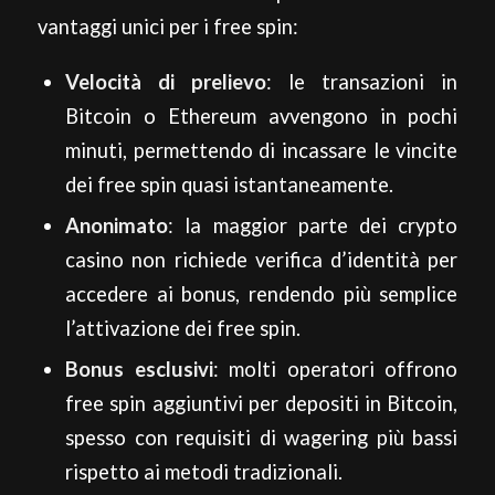
vantaggi unici per i free spin:
Velocità di prelievo
: le transazioni in
Bitcoin o Ethereum avvengono in pochi
minuti, permettendo di incassare le vincite
dei free spin quasi istantaneamente.
Anonimato
: la maggior parte dei crypto
casino non richiede verifica d’identità per
accedere ai bonus, rendendo più semplice
l’attivazione dei free spin.
Bonus esclusivi
: molti operatori offrono
free spin aggiuntivi per depositi in Bitcoin,
spesso con requisiti di wagering più bassi
rispetto ai metodi tradizionali.