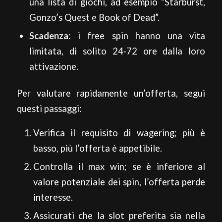
una lista di giochi, ad esempio “Starburst,
Gonzo’s Quest e Book of Dead”.
Scadenza
: i free spin hanno una vita
limitata, di solito 24‑72 ore dalla loro
attivazione.
Per valutare rapidamente un’offerta, segui
questi passaggi:
Verifica il requisito di wagering; più è
basso, più l’offerta è appetibile.
Controlla il max win; se è inferiore al
valore potenziale dei spin, l’offerta perde
interesse.
Assicurati che la slot preferita sia nella