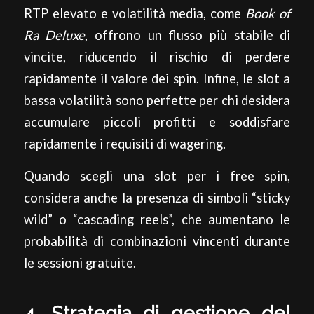
RTP elevato e volatilità media, come
Book of
Ra Deluxe
, offrono un flusso più stabile di
vincite, riducendo il rischio di perdere
rapidamente il valore dei spin. Infine, le slot a
bassa volatilità sono perfette per chi desidera
accumulare piccoli profitti e soddisfare
rapidamente i requisiti di wagering.
Quando scegli una slot per i free spin,
considera anche la presenza di simboli “sticky
wild” o “cascading reels”, che aumentano le
probabilità di combinazioni vincenti durante
le sessioni gratuite.
4. Strategia di gestione del