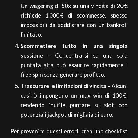
Un wagering di 50x su una vincita di 20 €
richiede 1 000 € di scommesse, spesso
impossibili da soddisfare con un bankroll
limitato.
Scommettere tutto in una singola
sessione
– Concentrarsi su una sola
puntata alta può esaurire rapidamente i
free spin senza generare profitto.
Trascurare le limitazioni di vincita
– Alcuni
casinò impongono un max win di 100 €,
rendendo inutile puntare su slot con
potenziali jackpot di migliaia di euro.
Per prevenire questi errori, crea una checklist