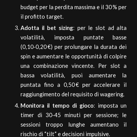
budget per la perdita massima e il 30 % per
il profitto target.
Adotta il bet sizing
: per le slot ad alta
volatilità, imposta puntate basse
(0,10‑0,20 €) per prolungare la durata dei
spin e aumentare le opportunità di colpire
una combinazione vincente. Per slot a
bassa volatilità, puoi aumentare la
puntata fino a 0,50 € per accelerare il
raggiungimento del requisito di wagering.
Monitora il tempo di gioco
: imposta un
timer di 30‑45 minuti per sessione; le
sessioni troppo lunghe aumentano il
rischio di “tilt” e decisioni impulsive.