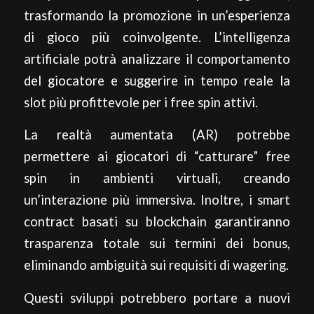
trasformando la promozione in un’esperienza
di gioco più coinvolgente. L’intelligenza
artificiale potrà analizzare il comportamento
del giocatore e suggerire in tempo reale la
slot più profittevole per i free spin attivi.
La realtà aumentata (AR) potrebbe
permettere ai giocatori di “catturare” free
spin in ambienti virtuali, creando
un’interazione più immersiva. Inoltre, i smart
contract basati su blockchain garantiranno
trasparenza totale sui termini dei bonus,
eliminando ambiguità sui requisiti di wagering.
Questi sviluppi potrebbero portare a nuovi