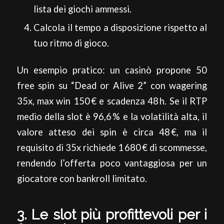
lista dei giochi ammessi.
Calcola il tempo a disposizione rispetto al
tuo ritmo di gioco.
Un esempio pratico: un casinò propone 50
free spin su “Dead or Alive 2” con wagering
35x, max win 150 € e scadenza 48 h. Se il RTP
medio della slot è 96,6 % e la volatilità alta, il
valore atteso dei spin è circa 48 €, ma il
requisito di 35x richiede 1 680 € di scommesse,
rendendo l’offerta poco vantaggiosa per un
giocatore con bankroll limitato.
3. Le slot più profittevoli per i