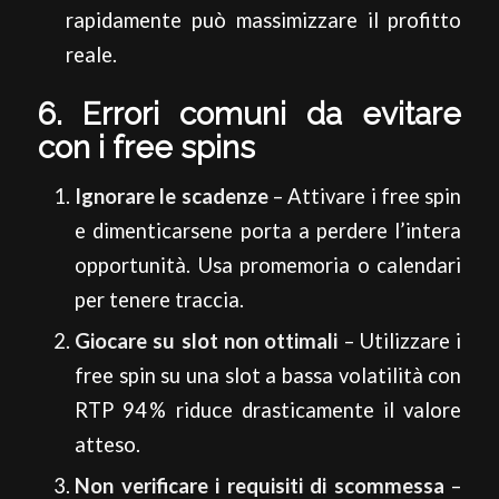
rapidamente può massimizzare il profitto
reale.
6. Errori comuni da evitare
con i free spins
Ignorare le scadenze
– Attivare i free spin
e dimenticarsene porta a perdere l’intera
opportunità. Usa promemoria o calendari
per tenere traccia.
Giocare su slot non ottimali
– Utilizzare i
free spin su una slot a bassa volatilità con
RTP 94 % riduce drasticamente il valore
atteso.
Non verificare i requisiti di scommessa
–