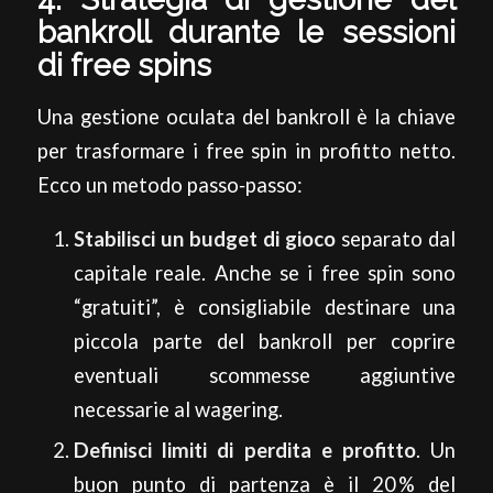
bankroll durante le sessioni
di free spins
Una gestione oculata del bankroll è la chiave
per trasformare i free spin in profitto netto.
Ecco un metodo passo‑passo:
Stabilisci un budget di gioco
separato dal
capitale reale. Anche se i free spin sono
“gratuiti”, è consigliabile destinare una
piccola parte del bankroll per coprire
eventuali scommesse aggiuntive
necessarie al wagering.
Definisci limiti di perdita e profitto
. Un
buon punto di partenza è il 20 % del