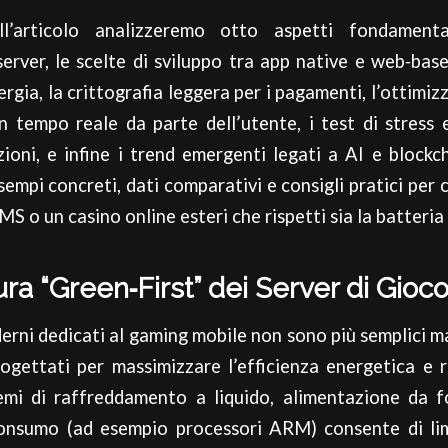
l’articolo analizzeremo otto aspetti fondamentali
server, le scelte di sviluppo tra app native e web‑based
rgia, la crittografia leggera per i pagamenti, l’ottimiz
n tempo reale da parte dell’utente, i test di stress
azioni, e infine i trend emergenti legati a AI e blockc
empi concreti, dati comparativi e consigli pratici per c
 o un casino online esteri che rispetti sia la batteria 
tura “Green‑First” dei Server di Gioc
erni dedicati al gaming mobile non sono più semplici ma
gettati per massimizzare l’efficienza energetica e r
temi di raffreddamento a liquido, alimentazione da fo
onsumo (ad esempio processori ARM) consente di li