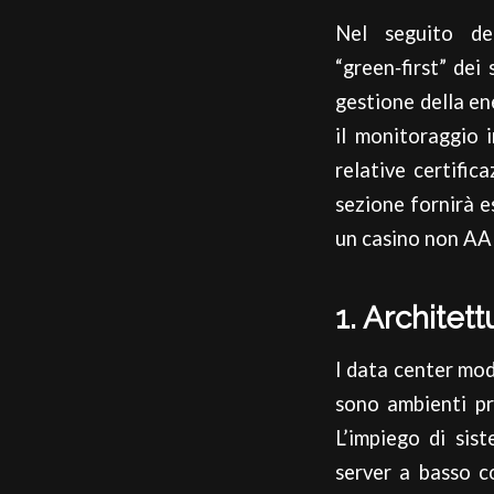
Nel seguito del
“green‑first” dei 
gestione della ene
il monitoraggio i
relative certific
sezione fornirà es
un casino non AAMS
1. Architet
I data center mod
sono ambienti pro
L’impiego di sis
server a basso c