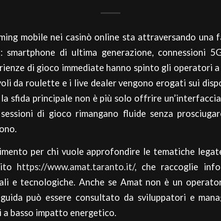
ming mobile nei casinò online sta attraversando una 
i: smartphone di ultima generazione, connessioni 
rienze di gioco immediate hanno spinto gli operatori a
avoli da roulette e i live dealer vengono erogati sui dispo
la sfida principale non è più solo offrire un’interfacci
 sessioni di gioco rimangano fluide senza prosciuga
fono.
imento per chi vuole approfondire le tematiche legat
 sito
https://www.amat.taranto.it/
, che raccoglie inf
ali e tecnologiche. Anche se Amat non è un operatore
e guida può essere consultato da sviluppatori e mana
i a basso impatto energetico.