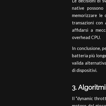
Le decisioni di s
native possono 
memorizzare le c
transazioni con
affidarsi a mecc
overhead CPU.
In conclusione, p
batteria più long
valida alternati
di dispositivi.
3. Algoritm
Il “dynamic thrott
motore del gioco