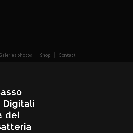
Galeries photos
Shop
Contact
Basso
Digitali
 dei
atteria