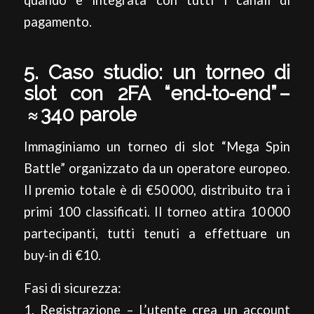
pagamento.
5. Caso studio: un torneo di
slot con 2FA “end‑to‑end” –
≈ 340 parole
Immaginiamo un torneo di slot “Mega Spin
Battle” organizzato da un operatore europeo.
Il premio totale è di €50 000, distribuito tra i
primi 100 classificati. Il torneo attira 10 000
partecipanti, tutti tenuti a effettuare un
buy‑in di €10.
Fasi di sicurezza:
1. Registrazione – L’utente crea un account