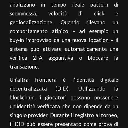
analizzano in tempo reale pattern di
scommessa, velocità di click e
geolocalizzazione. Quando rilevano un
comportamento atipico – ad esempio un
buy‑in improvviso da una nuova location – il
sistema può attivare automaticamente una
verifica 2FA aggiuntiva o bloccare la
transazione.
Un’altra frontiera è l’identità digitale
decentralizzata (DID). Utilizzando la
blockchain, i giocatori possono possedere
un’identità verificata che non dipende da un
singolo provider. Durante il registro al torneo,
il DID può essere presentato come prova di