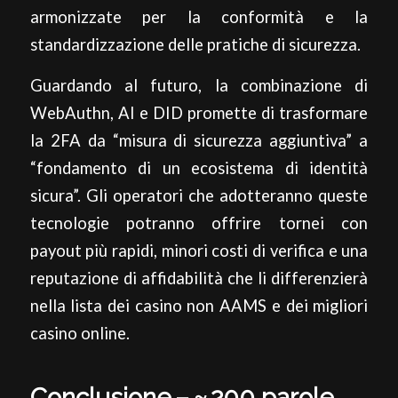
armonizzate per la conformità e la
standardizzazione delle pratiche di sicurezza.
Guardando al futuro, la combinazione di
WebAuthn, AI e DID promette di trasformare
la 2FA da “misura di sicurezza aggiuntiva” a
“fondamento di un ecosistema di identità
sicura”. Gli operatori che adotteranno queste
tecnologie potranno offrire tornei con
payout più rapidi, minori costi di verifica e una
reputazione di affidabilità che li differenzierà
nella lista dei casino non AAMS e dei migliori
casino online.
Conclusione – ≈ 200 parole