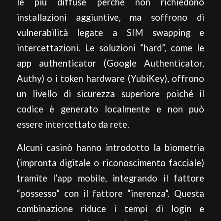
le più diffuse perché non richiedono
installazioni aggiuntive, ma soffrono di
vulnerabilità legate a SIM swapping e
intercettazioni. Le soluzioni “hard”, come le
app authenticator (Google Authenticator,
Authy) o i token hardware (YubiKey), offrono
un livello di sicurezza superiore poiché il
codice è generato localmente e non può
essere intercettato da rete.
Alcuni casinò hanno introdotto la biometria
(impronta digitale o riconoscimento facciale)
tramite l’app mobile, integrando il fattore
“possesso” con il fattore “inerenza”. Questa
combinazione riduce i tempi di login e