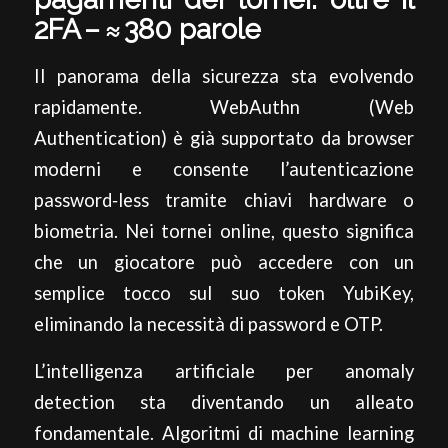
2FA – ≈ 380 parole
Il panorama della sicurezza sta evolvendo
rapidamente. WebAuthn (Web
Authentication) è già supportato da browser
moderni e consente l’autenticazione
password‑less tramite chiavi hardware o
biometria. Nei tornei online, questo significa
che un giocatore può accedere con un
semplice tocco sul suo token YubiKey,
eliminando la necessità di password e OTP.
L’intelligenza artificiale per anomaly
detection sta diventando un alleato
fondamentale. Algoritmi di machine learning