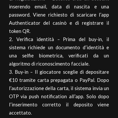
inserendo email, data di nascita e una
password. Viene richiesto di scaricare l’app
Authenticator del casinò e di registrare il
token QR.
2. Verifica identità – Prima del buy‑in, il
sistema richiede un documento d’identità e
una selfie biometrica, verificati da un
algoritmo di riconoscimento facciale.
3. Buy‑in – Il giocatore sceglie di depositare
€10 tramite carta prepagata o PayPal. Dopo
l’autorizzazione della carta, il sistema invia un
OTP via push notification all’app. Solo dopo
l’inserimento corretto il deposito viene
accettato.