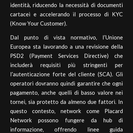
identità, riducendo la necessità di documenti
cartacei e accelerando il processo di KYC
(Know Your Customer).
Dal punto di vista normativo, l’Unione
Europea sta lavorando a una revisione della
PSD2 (Payment Services Directive) che
includerà requisiti più stringenti per
l’autenticazione forte del cliente (SCA). Gli
operatori dovranno quindi garantire che ogni
pagamento, anche quelli di basso valore nei
tornei, sia protetto da almeno due fattori. In
questo contesto, network come Placard
Network possono fungere da hub di
informazione, offrendo linee guida