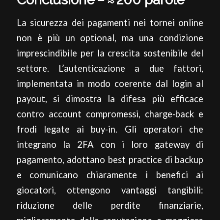
La sicurezza dei pagamenti nei tornei online
non è più un optional, ma una condizione
imprescindibile per la crescita sostenibile del
settore. L’autenticazione a due fattori,
implementata in modo coerente dal login al
payout, si dimostra la difesa più efficace
contro account compromessi, charge‑back e
frodi legate ai buy‑in. Gli operatori che
integrano la 2FA con i loro gateway di
pagamento, adottano best practice di backup
e comunicano chiaramente i benefici ai
giocatori, ottengono vantaggi tangibili:
riduzione delle perdite finanziarie,