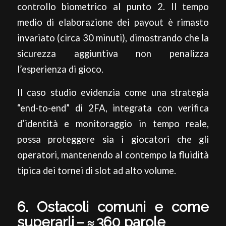
controllo biometrico al punto 2. Il tempo
medio di elaborazione dei payout è rimasto
invariato (circa 30 minuti), dimostrando che la
sicurezza aggiuntiva non penalizza
l’esperienza di gioco.
Il caso studio evidenzia come una strategia
“end‑to‑end” di 2FA, integrata con verifica
d’identità e monitoraggio in tempo reale,
possa proteggere sia i giocatori che gli
operatori, mantenendo al contempo la fluidità
tipica dei tornei di slot ad alto volume.
6. Ostacoli comuni e come
superarli – ≈ 360 parole