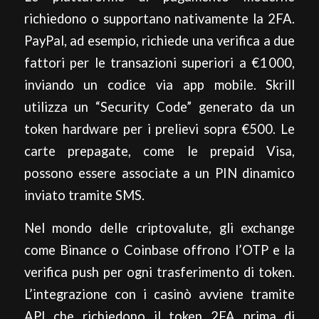
richiedono o supportano nativamente la 2FA.
PayPal, ad esempio, richiede una verifica a due
fattori per le transazioni superiori a €1 000,
inviando un codice via app mobile. Skrill
utilizza un “Security Code” generato da un
token hardware per i prelievi sopra €500. Le
carte prepagate, come le prepaid Visa,
possono essere associate a un PIN dinamico
inviato tramite SMS.
Nel mondo delle criptovalute, gli exchange
come Binance o Coinbase offrono l’OTP e la
verifica push per ogni trasferimento di token.
L’integrazione con i casinò avviene tramite
API che richiedono il token 2FA prima di