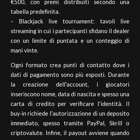
€500, con premi distribuiti secondo una
tabella predefinita.
– Blackjack live tournament: tavoli live
streaming in cui i partecipanti sfidano il dealer
con un limite di puntata e un conteggio di
mani vinte.
Ogni formato crea punti di contatto dove i
dati di pagamento sono più esposti. Durante
la creazione dell’account, i giocatori
inseriscono nome, data di nascita e spesso una
carta di credito per verificare l’identità. Il
buy‑in richiede l’autorizzazione di un deposito
immediato, spesso tramite PayPal, Skrill o
criptovalute. Infine, il payout avviene quando