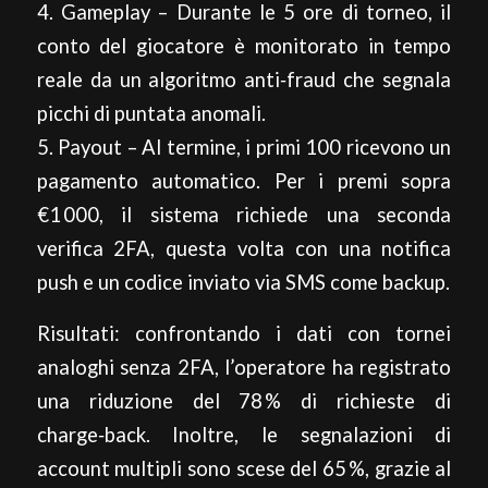
4. Gameplay – Durante le 5 ore di torneo, il
conto del giocatore è monitorato in tempo
reale da un algoritmo anti‑fraud che segnala
picchi di puntata anomali.
5. Payout – Al termine, i primi 100 ricevono un
pagamento automatico. Per i premi sopra
€1 000, il sistema richiede una seconda
verifica 2FA, questa volta con una notifica
push e un codice inviato via SMS come backup.
Risultati: confrontando i dati con tornei
analoghi senza 2FA, l’operatore ha registrato
una riduzione del 78 % di richieste di
charge‑back. Inoltre, le segnalazioni di
account multipli sono scese del 65 %, grazie al