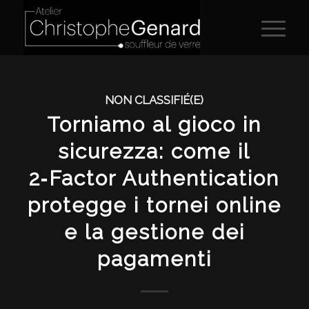
NON CLASSIFIÉ(E)
Torniamo al gioco in
sicurezza: come il
2‑Factor Authentication
protegge i tornei online
e la gestione dei
pagamenti